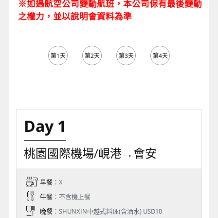
※如遇航空公司變動航班，本公司保有最後變動
之權力，並以說明會資料為準
第1天
第2天
第3天
第4天
第5天
Day 1
桃園國際機場/峴港→會安
早餐
：X
午餐
：不含機上餐
晚餐
：SHUNXIN中越式料理(含酒水) USD10