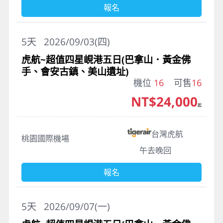
報名
5
天
2026/09/03(四)
虎航~超值四星峴港五日(巴拿山．黃金佛
手、會安古鎮、美山遺址)
機位
16
可售
16
NT$24,000
起
台灣虎航
桃園國際機場
午去晚回
報名
5
天
2026/09/07(一)