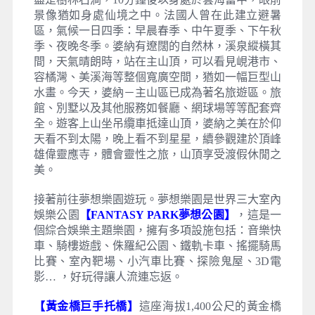
景像猶如身處仙境之中。法國人曾在此建立避暑
區，氣候一日四季：早晨春季、中午夏季、下午秋
季、夜晚冬季。婆納有遼闊的自然林，溪泉縱橫其
間，天氣晴朗時，站在主山頂，可以看見峴港市、
容橘灣、美溪海等整個寬廣空間，猶如一幅巨型山
水畫。今天，婆納－主山區已成為著名旅遊區。旅
館、別墅以及其他服務如餐廳、網球場等等配套齊
全。遊客上山坐吊纜車抵達山頂，婆納之美在於仰
天看不到太陽，晚上看不到星星，續參觀建於頂峰
雄偉靈應寺，體會靈性之旅，山頂享受渡假休閒之
美。
接著前往夢想樂園遊玩。夢想樂園是世界三大室內
娛樂公園
【FANTASY PARK夢想公園】
，這是一
個綜合娛樂主題樂園，擁有多項設施包括：音樂快
車、騎樓遊戲、侏羅紀公園、鐵軌卡車、搖擺騎馬
比賽、室內靶場、小汽車比賽、探險鬼屋、3D電
影… ，好玩得讓人流連忘返。
【黃金橋巨手托橋】
這座海拔1,400公尺的黃金橋