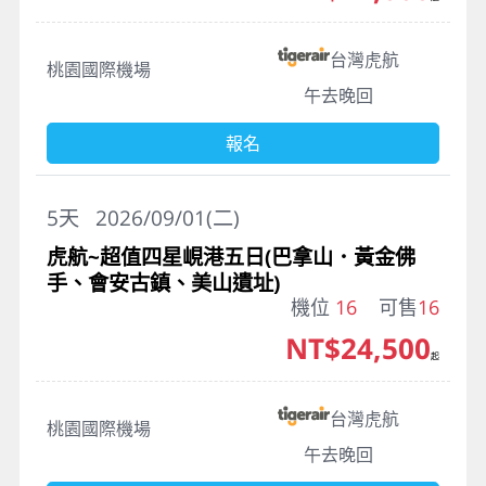
台灣虎航
桃園國際機場
午去晚回
報名
5
天
2026/09/01(二)
虎航~超值四星峴港五日(巴拿山．黃金佛
手、會安古鎮、美山遺址)
機位
16
可售
16
NT$24,500
起
台灣虎航
桃園國際機場
午去晚回