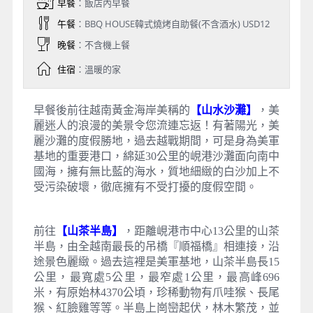
早餐
：飯店內早餐
午餐
：BBQ HOUSE韓式燒烤自助餐(不含酒水) USD12
晚餐
：不含機上餐
住宿
：溫暖的家
早餐後前往越南黃金海岸美稱的
【山水沙灘】
，美
麗迷人的浪漫的美景令您流連忘返！有著陽光，美
麗沙灘的度假勝地，過去越戰期間，可是身為美軍
基地的重要港口，綿延30公里的峴港沙灘面向南中
國海，擁有無比藍的海水，質地細緻的白沙加上不
受污染破壞，徹底擁有不受打擾的度假空間。
前往
【山茶半島】
，距離峴港市中心13公里的山茶
半島，由全越南最長的吊橋『順福橋』相連接，沿
途景色麗緻。過去這裡是美軍基地，山茶半島長15
公里，最寬處5公里，最窄處1公里，最高峰696
米，有原始林4370公頃，珍稀動物有爪哇猴、長尾
猴、紅臉雞等等。半島上崗巒起伏，林木繁茂，並