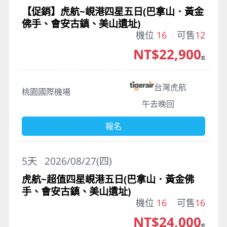
【促銷】虎航~峴港四星五日(巴拿山．黃金
佛手、會安古鎮、美山遺址)
機位
16
可售
12
NT$22,900
起
台灣虎航
桃園國際機場
午去晚回
報名
5
天
2026/08/27(四)
虎航~超值四星峴港五日(巴拿山．黃金佛
手、會安古鎮、美山遺址)
機位
16
可售
16
NT$24,000
起