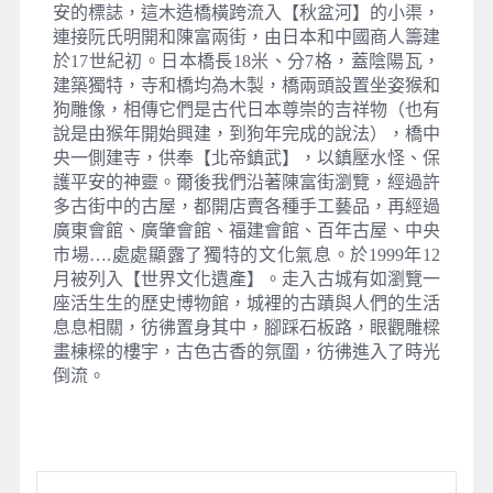
安的標誌，這木造橋橫跨流入【秋盆河】的小渠，
連接阮氏明開和陳富兩街，由日本和中國商人籌建
於17世紀初。日本橋長18米、分7格，蓋陰陽瓦，
建築獨特，寺和橋均為木製，橋兩頭設置坐姿猴和
狗雕像，相傳它們是古代日本尊崇的吉祥物（也有
說是由猴年開始興建，到狗年完成的說法），橋中
央一側建寺，供奉【北帝鎮武】，以鎮壓水怪、保
護平安的神靈。爾後我們沿著陳富街瀏覽，經過許
多古街中的古屋，都開店賣各種手工藝品，再經過
廣東會館、廣肇會館、福建會館、百年古屋、中央
市場….處處顯露了獨特的文化氣息。於1999年12
月被列入【世界文化遺產】。走入古城有如瀏覽一
座活生生的歷史博物館，城裡的古蹟與人們的生活
息息相關，彷彿置身其中，腳踩石板路，眼觀雕樑
畫棟樑的樓宇，古色古香的氛圍，彷彿進入了時光
倒流。