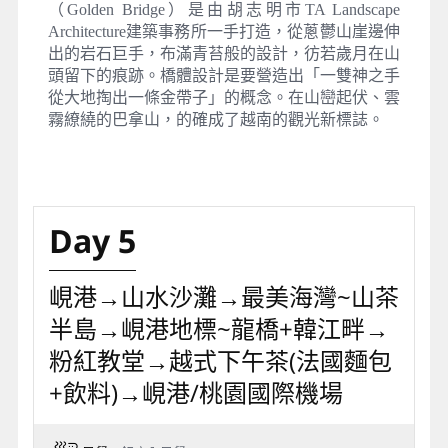
（Golden Bridge）是由胡志明市TA Landscape
Architecture建築事務所一手打造，從蔥鬱山崖邊伸
出的岩石巨手，布滿青苔般的設計，彷若歲月在山
頭留下的痕跡。橋體設計是要營造出「一雙神之手
從大地掏出一條金帶子」的概念。在山巒起伏、雲
霧繚繞的巴拿山，的確成了越南的觀光新標誌。
Day 5
峴港→山水沙灘→最美海灣~山茶
半島→峴港地標~龍橋+韓江畔→
粉紅教堂→越式下午茶(法國麵包
+飲料)→峴港/桃園國際機場