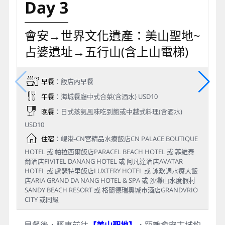
Day 3
會安→世界文化遺產：美山聖地~
占婆遺址→五行山(含上山電梯)
早餐
：飯店內早餐
午餐
：海城餐廳中式合菜(含酒水) USD10
晚餐
：日式蒸氣風味吃到飽或中越式料理(含酒水)
USD10
住宿
：峴港-CN宮精品水療飯店CN PALACE BOUTIQUE
HOTEL 或 帕拉西爾飯店PARACEL BEACH HOTEL 或 菲維泰
爾酒店FIVITEL DANANG HOTEL 或 阿凡達酒店AVATAR
HOTEL 或 盧瑟特里飯店LUXTERY HOTEL 或 詠歎調水療大飯
店ARIA GRAND DA NANG HOTEL & SPA 或 沙灘山水度假村
SANDY BEACH RESORT 或 格蘭德瑞奧城市酒店GRANDVRIO
CITY 或同級