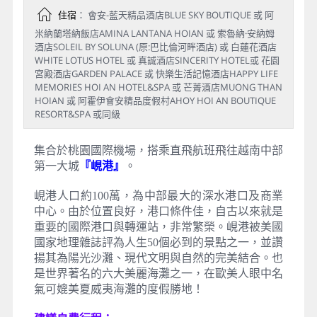
住宿
： 會安-藍天精品酒店BLUE SKY BOUTIQUE 或 阿
米納蘭塔納飯店AMINA LANTANA HOIAN 或 索魯納·安納姆
酒店SOLEIL BY SOLUNA (原:巴比倫河畔酒店) 或 白蓮花酒店
WHITE LOTUS HOTEL 或 真誠酒店SINCERITY HOTEL或 花園
宮殿酒店GARDEN PALACE 或 快樂生活記憶酒店HAPPY LIFE
MEMORIES HOI AN HOTEL&SPA 或 芒菁酒店MUONG THAN
HOIAN 或 阿霍伊會安精品度假村AHOY HOI AN BOUTIQUE
RESORT&SPA 或同級
集合於桃園國際機場，搭乘直飛航班飛往越南中部
第一大城
『峴港』
。
峴港人口約100萬，為中部最大的深水港口及商業
中心。由於位置良好，港口條件佳，自古以來就是
重要的國際港口與轉運站，非常繁榮。峴港被美國
國家地理雜誌評為人生50個必到的景點之一，並讚
揚其為陽光沙灘、現代文明與自然的完美結合。也
是世界著名的六大美麗海灘之一，在歐美人眼中名
氣可媲美夏威夷海灘的度假勝地！