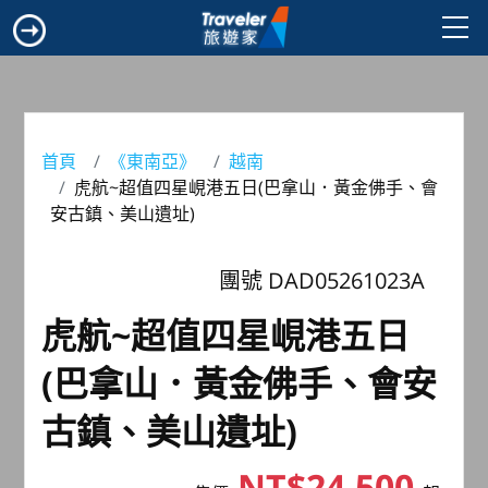
首頁
《東南亞》
越南
虎航~超值四星峴港五日(巴拿山．黃金佛手、會
安古鎮、美山遺址)
團號 DAD05261023A
虎航~超值四星峴港五日
(巴拿山．黃金佛手、會安
古鎮、美山遺址)
NT$24,500