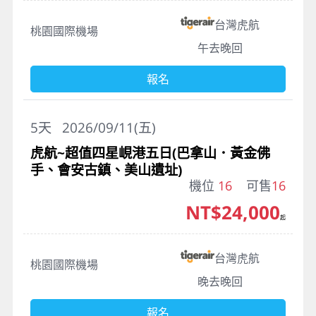
台灣虎航
桃園國際機場
午去晚回
報名
5
天
2026/09/11(五)
虎航~超值四星峴港五日(巴拿山．黃金佛
手、會安古鎮、美山遺址)
機位
16
可售
16
NT$24,000
起
台灣虎航
桃園國際機場
晚去晚回
報名