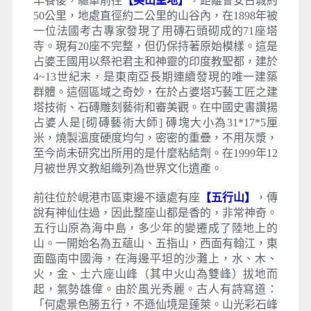
早餐後，驅車前往
【美山聖地】
，距離會安古城約
50公里，地處直徑約二公里的山谷內，在1898年被
一位法國考古專家發現了用磚石頭砌成的71座塔
寺。現有20座不完整，但仍保持著原始模樣。這是
占婆王國用以祭祀君主和神靈的印度教聖都，建於
4~13世紀末，是東南亞長期連續發現的唯一建築
群體。這個區域之奇妙，在於占婆塔巧藝工匠之建
塔技術、石磚雕刻藝術和審美觀。在中國史書讚揚
占婆人是[砌磚藝術大師] 磚塊大小為31*17*5厘
米，燒製溫度硬度均勻，密密的重疊，不用灰漿，
至今尚未研究出所用的是什麼粘結劑。在1999年12
月被世界文教組織列為世界文化遺產。
前往位於峴港市區東邊不遠處有座
【五行山】
，傳
說有神仙住過，因此整座山都是香的，非常神奇。
五行山原為海中島，多少年的變遷成了陸地上的
山。一開始名為五蘊山、五指山，西面有翰江，東
面臨南中國海，在海邊平坦的沙灘上，水、木、
火，金、土六座山峰（其中火山為雙峰）拔地而
起，氣勢雄偉。由於風光秀麗。古人有詩寫道：
「何處景色勝五行，不遜仙境是蓬萊。山光彩石峰