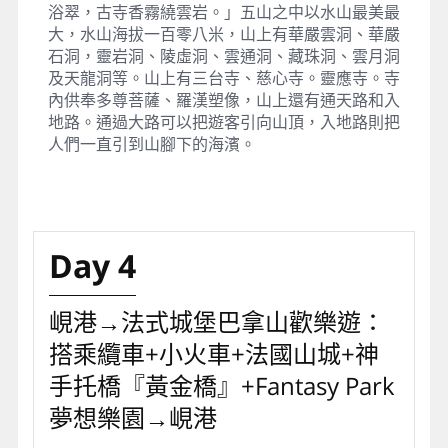
浴翠，古寺香霧繞雲岩。」五山之中以水山最美最
大，水山海拔一百零八米，山上有華嚴雲洞、華嚴
石洞，靈岩洞、陵虛洞、雲通洞、藏珠洞、雲月洞
及天龍洞等。山上有三台寺、慈心寺。靈應寺。寺
內供奉多尊菩薩、羅漢塑像，山上還有通天路和入
地路。通過大路可以把遊客引向山頂，入地路則把
人們一直引到山腳下的海濱。
Day 4
峴港→法式城堡巴拿山歡樂遊：
搭乘纜車+小火車+法國山城+神
手托橋『黃金橋』+Fantasy Park
夢想樂園→峴港