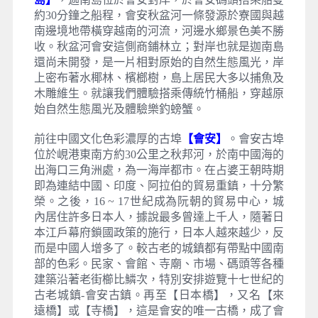
約30分鐘之船程，會安秋盆河一條發源於寮國與越
南邊境地帶橫穿越南的河流，河邊水鄉景色美不勝
收。秋盆河會安這側商鋪林立；對岸也就是迦南島
還尚未開發，是一片相對原始的自然生態風光，岸
上密布著水椰林、檳榔樹，島上居民大多以捕魚及
木雕維生。就讓我們體驗搭乘傳統竹桶船，穿越原
始自然生態風光及體驗樂釣螃蟹。
前往中國文化色彩濃厚的古埠
【會安】
。會安古埠
位於峴港東南方約30公里之秋邦河，於南中國海的
出海口三角洲處，為一海岸都市。在占婆王朝時期
即為連結中國、印度、阿拉伯的貿易重鎮，十分繁
榮。之後，16 ~ 17世紀成為阮朝的貿易中心，城
內居住許多日本人，據說最多曾達上千人，隨著日
本江戶幕府鎖國政策的施行，日本人越來越少，反
而是中國人增多了。較古老的城鎮都有帶點中國南
部的色彩。民家、會館、寺廟、市場、碼頭等各種
建築沿著老街櫛比鱗次，特別安排遊覽十七世紀的
古老城鎮-會安古鎮。再至【日本橋】，又名【來
遠橋】或【寺橋】，這是會安的唯一古橋，成了會