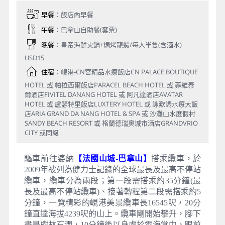
早餐
：飯店內早餐
午餐
：巴拿山自助餐(套票)
晚餐
：皇帝海鮮火鍋+焗烤龍蝦/每人半隻(含酒水)
USD15
住宿
：峴港-CN宮精品水療飯店CN PALACE BOUTIQUE
HOTEL 或 帕拉西爾飯店PARACEL BEACH HOTEL 或 菲維泰
爾酒店FIVITEL DANANG HOTEL 或 阿凡達酒店AVATAR
HOTEL 或 盧瑟特里飯店LUXTERY HOTEL 或 詠歎調水療大飯
店ARIA GRAND DA NANG HOTEL & SPA 或 沙灘山水度假村
SANDY BEACH RESORT 或 格蘭德瑞奧城市酒店GRANDVRIO
CITY 或同級
驅車前往婆納
【法國山城-巴拿山】
搭乘纜車，於
2009年被列為健力士記錄的全球最長及最高不停站
纜車，纜車分為兩段；第一段需搭乘約35分鐘(最
長及最高不停站纜車)、接著轉程第二段需搭乘約5
分鐘，一覽精彩的峴港美景纜車長16545呎，20分
鐘直達海拔4239呎的山上。纜車剛開始攀升，腳下
盡是樹林石澗，10分鐘後以身處於雲海當中，眼前