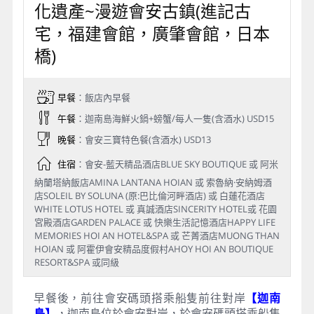
化遺產~漫遊會安古鎮(進記古
宅，福建會館，廣肇會館，日本
橋)
早餐
：飯店內早餐
午餐
：迦南島海鮮火鍋+螃蟹/每人一隻(含酒水) USD15
晚餐
：會安三寶特色餐(含酒水) USD13
住宿
：會安-藍天精品酒店BLUE SKY BOUTIQUE 或 阿米
納蘭塔納飯店AMINA LANTANA HOIAN 或 索魯納·安納姆酒
店SOLEIL BY SOLUNA (原:巴比倫河畔酒店) 或 白蓮花酒店
WHITE LOTUS HOTEL 或 真誠酒店SINCERITY HOTEL或 花園
宮殿酒店GARDEN PALACE 或 快樂生活記憶酒店HAPPY LIFE
MEMORIES HOI AN HOTEL&SPA 或 芒菁酒店MUONG THAN
HOIAN 或 阿霍伊會安精品度假村AHOY HOI AN BOUTIQUE
RESORT&SPA 或同級
早餐後，前往會安碼頭搭乘船隻前往對岸
【迦南
島】
，迦南島位於會安對岸，於會安碼頭搭乘船隻