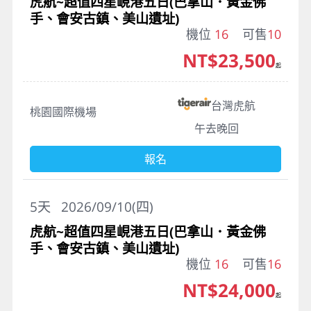
虎航~超值四星峴港五日(巴拿山．黃金佛
手、會安古鎮、美山遺址)
機位
16
可售
10
NT$23,500
起
台灣虎航
桃園國際機場
午去晚回
報名
5
天
2026/09/10(四)
虎航~超值四星峴港五日(巴拿山．黃金佛
手、會安古鎮、美山遺址)
機位
16
可售
16
NT$24,000
起