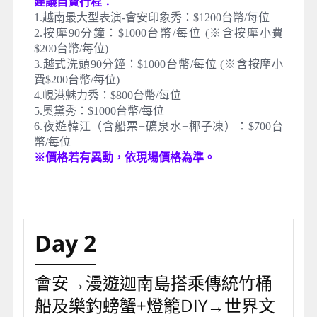
建議自費行程：
1.越南最大型表演-會安印象秀：$1200台幣/每位
2.按摩90分鐘：$1000台幣/每位 (※含按摩小費
$200台幣/每位)
3.越式洗頭90分鐘：$1000台幣/每位 (※含按摩小
費$200台幣/每位)
4.峴港魅力秀：$800台幣/每位
5.奧黛秀：$1000台幣/每位
6.夜遊韓江（含船票+礦泉水+椰子凍）：$700台
幣/每位
※價格若有異動，依現場價格為準。
Day 2
會安→漫遊迦南島搭乘傳統竹桶
船及樂釣螃蟹+燈籠DIY→世界文