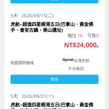
5
天
2026/09/15(二)
虎航~超值四星峴港五日(巴拿山．黃金佛
手、會安古鎮、美山遺址)
機位
16
可售
9
NT$24,000
起
台灣虎航
桃園國際機場
午去晚回
報名
5
天
2026/09/21(一)
虎航~超值四星峴港五日(巴拿山．黃金佛