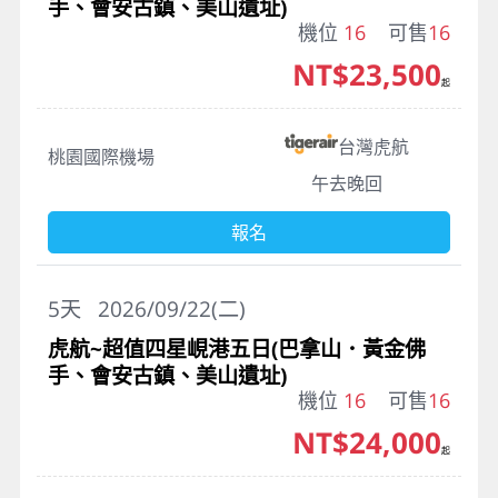
手、會安古鎮、美山遺址)
機位
16
可售
16
NT$23,500
起
台灣虎航
桃園國際機場
午去晚回
報名
5
天
2026/09/22(二)
虎航~超值四星峴港五日(巴拿山．黃金佛
手、會安古鎮、美山遺址)
機位
16
可售
16
NT$24,000
起