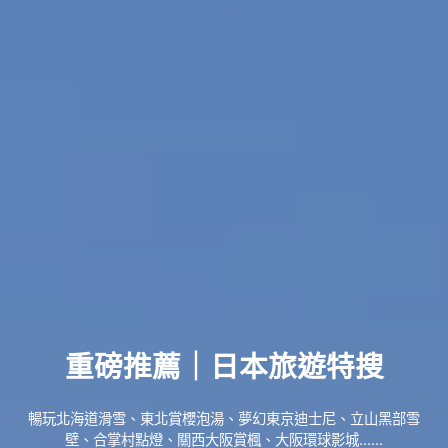
重磅推薦｜日本旅遊特搜
暢玩北海道滑雪、東北賞櫻泡湯、夢幻東京迪士尼、立山黑部雪
壁、合掌村點燈、關西大阪賞楓、大阪環球影城......