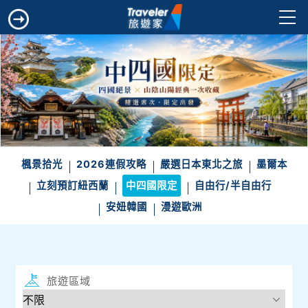
楓景拾光
2026連假攻略
嚴選日本東北之旅
墨爾本
立刻預訂紐西蘭
中四國限定
自由行/半自由行
安妞韓國
漫遊歐洲
旅遊區域