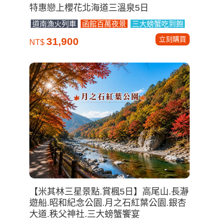
特惠戀上櫻花北海道三溫泉5日
道南漁火列車
函館百萬夜景
三大螃蟹吃到飽
立刻購買
31,900
NT$
【米其林三星景點.賞楓5日】高尾山.長瀞
遊船.昭和紀念公園.月之石紅葉公園.銀杏
大道.秩父神社.三大螃蟹饗宴