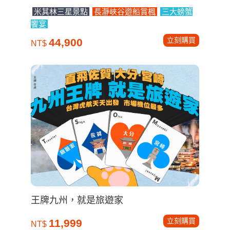
米其林三星景點
長瀞峽谷遊船賞楓
三大螃蟹
饗宴
立刻購買
44,900
NT$
王牌九州，就是旅遊家
立刻購買
11,999
NT$