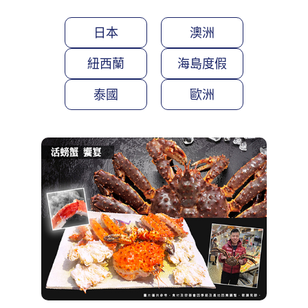
日本
澳洲
紐西蘭
海島度假
泰國
歐洲