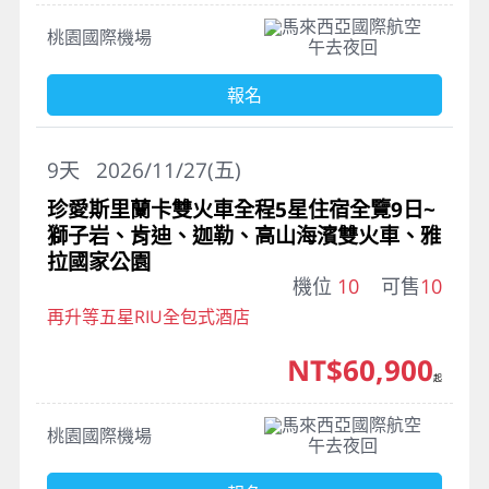
馬來西亞國際航空
桃園國際機場
午去夜回
報名
9
天
2026/11/27(五)
珍愛斯里蘭卡雙火車全程5星住宿全覽9日~
獅子岩、肯迪、迦勒、高山海濱雙火車、雅
拉國家公園
機位
10
可售
10
再升等五星RIU全包式酒店
NT$60,900
起
馬來西亞國際航空
桃園國際機場
午去夜回