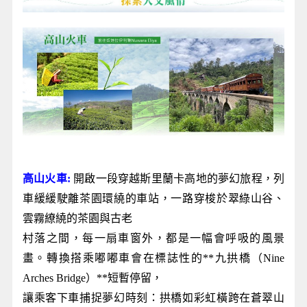
高山火車:
開啟一段穿越斯里蘭卡高地的夢幻旅程，列
車緩緩駛離茶園環繞的車站，一路穿梭於翠綠山谷、
雲霧繚繞的茶園與古老
村落之間，每一扇車窗外，都是一幅會呼吸的風景
畫。轉換搭乘嘟嘟車會在標誌性的**九拱橋（Nine
Arches Bridge）**短暫停留，
讓乘客下車捕捉夢幻時刻：拱橋如彩虹橫跨在蒼翠山