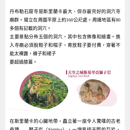
丹布勒石窟寺是斯里蘭卡最大、保存最完好的洞穴寺
廟群。聳立在周圍平原上約160公尺處。周邊地區有80
多個有記載的洞穴。
主要景點分佈
五個的洞穴，其中包含佛像和繪畫。進
入寺廟必須脫鞋子和帽子，寄放鞋子要付費，穿著不
能太裸露，褲子和裙子
要超過膝蓋。
在斯里蘭卡的心臟地帶，矗立著一座令人驚嘆的古老
奇蹟——獅子岩（Sigiriya），一塊直插天際的巨岩，