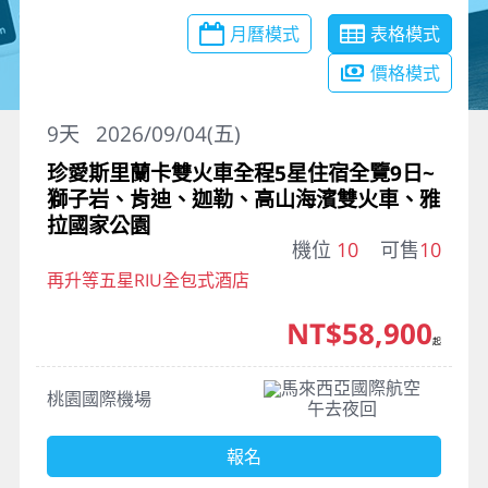
月曆模式
表格模式
價格模式
9
天
2026/09/04(五)
珍愛斯里蘭卡雙火車全程5星住宿全覽9日~
獅子岩、肯迪、迦勒、高山海濱雙火車、雅
拉國家公園
機位
10
可售
10
再升等五星RIU全包式酒店
NT$58,900
起
馬來西亞國際航空
桃園國際機場
午去夜回
報名