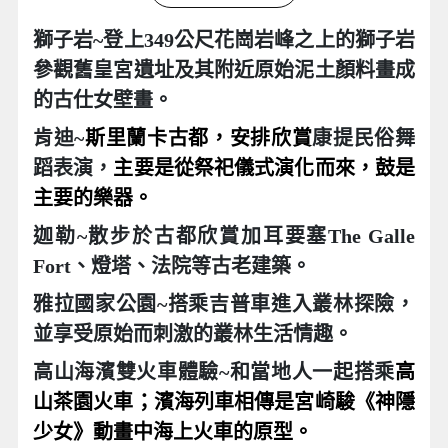
獅子岩~
登上349公尺花崗岩峰之上的獅子岩
參觀舊皇宮遺址及其附近原始泥土顏料畫成
的古仕女壁畫。
肯迪~
斯里蘭卡古都，安排欣賞
康提民俗舞
蹈表演，
主要是從祭祀儀式演化而來，鼓是
主要的樂器。
迦勒~
散步於古都欣賞加耳要塞The Galle
Fort
、燈塔、法院等古老建築。
雅拉國家公園~搭
乘吉普車進入叢林探險，
並享受原始而刺激的叢林生活情趣。
高山海濱雙火車體驗~和當地人一起搭乘
高
山茶園火車；濱海列車相傳是宮崎駿《神隱
少女》動畫中海上火車的原型。