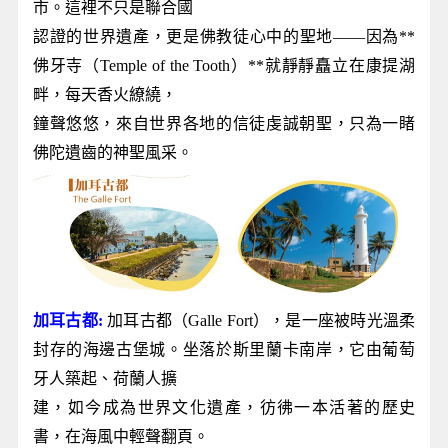
市。這裡不只是聯合國
認證的世界遺產，更是佛教徒心中的聖地——因為**
佛牙寺（Temple of the Tooth）**就靜靜矗立在康提湖
畔，每天香火繚繞，
鐘聲悠悠，來自世界各地的信徒虔誠朝聖，只為一睹
佛陀遺齒的神聖風采。
加耳古都:
加耳古都（Galle Fort），是一座被時光溫柔
封存的海邊古堡城。坐落於斯里蘭卡南岸，它由葡萄
牙人築起、荷蘭人擴
建，如今成為世界文化遺產，彷彿一本活著的歷史
書，在海風中輕聲翻頁。