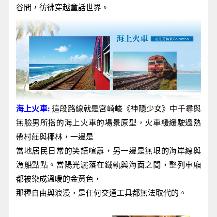
谷間，彷彿穿越童話世界。
海上火車:
這段路線就是宮崎峻《神隱少女》中千尋與
無臉男所搭的海上火車的場景原型，火車緩緩駛過熱
帶村莊與椰林，一邊是
當地居民日常的笑語喧囂，另一邊是無垠的海岸線與
漁船點點。當陽光灑落在鐵軌與海面之間，整列車廂
都被染成溫暖的金黃色，
那種自由與浪漫，是任何交通工具都無法取代的。