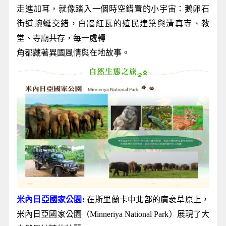
走進加耳，就像踏入一個時空錯置的小宇宙：鵝卵石
街道蜿蜒交錯，白牆紅瓦的殖民建築與清真寺、教
堂、寺廟共存，每一處轉
角都藏著異國風情與在地故事。
米內日亞國家公園:
在斯里蘭卡中北部的廣袤草原上，
米內日亞國家公園（Minneriya National Park）展現了大