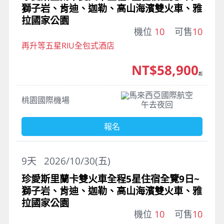
獅子岩、肯迪、迦勒、高山海濱雙火車、雅
拉國家公園
機位
10
可售
10
再升等五星RIU全包式酒店
NT$58,900
起
馬來西亞國際航空
桃園國際機場
午去夜回
報名
9
天
2026/10/30(五)
珍愛斯里蘭卡雙火車全程5星住宿全覽9日~
獅子岩、肯迪、迦勒、高山海濱雙火車、雅
拉國家公園
機位
10
可售
10