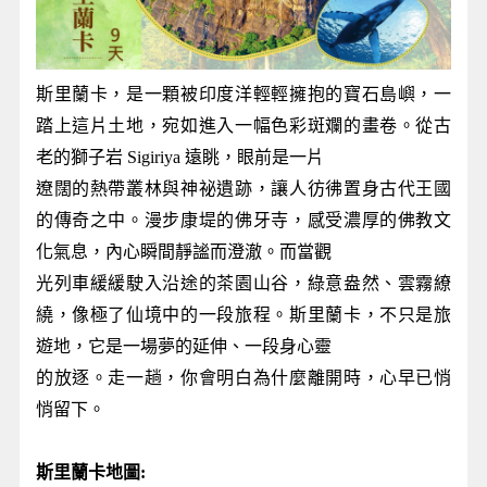
斯里蘭卡，是一顆被印度洋輕輕擁抱的寶石島嶼，一
踏上這片土地，宛如進入一幅色彩斑斕的畫卷。從古
老的獅子岩 Sigiriya 遠眺，眼前是一片
遼闊的熱帶叢林與神祕遺跡，讓人彷彿置身古代王國
的傳奇之中。漫步康堤的佛牙寺，感受濃厚的佛教文
化氣息，內心瞬間靜謐而澄澈。而當觀
光列車緩緩駛入沿途的茶園山谷，綠意盎然、雲霧繚
繞，像極了仙境中的一段旅程。斯里蘭卡，不只是旅
遊地，它是一場夢的延伸、一段身心靈
的放逐。走一趟，你會明白為什麼離開時，心早已悄
悄留下。
斯里蘭卡地圖: