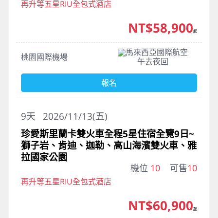
再升等五星RIU全包式酒店
NT$58,900
起
馬來西亞國際航空
桃園國際機場
午去夜回
報名
9
天
2026/11/13(五)
珍愛斯里蘭卡雙火車全程5星住宿全覽9日~
獅子岩、肯迪、迦勒、高山海濱雙火車、雅
拉國家公園
機位
10
可售
10
再升等五星RIU全包式酒店
NT$60,900
起