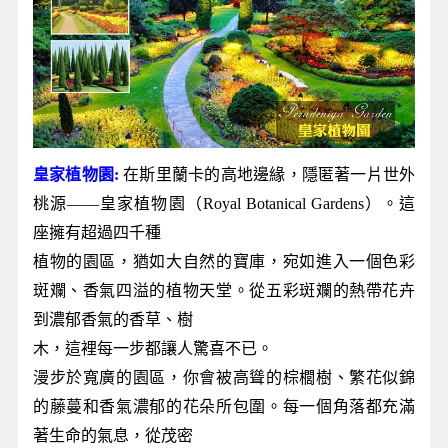
皇家植物園:
在斯里蘭卡的高地邊緣，隱匿著一片世外
桃源——皇家植物園（Royal Botanical Gardens）。這
座擁有超過四千種
植物的園區，猶如大自然的寶庫，宛如進入一個色彩
斑斕、香氣四溢的植物天堂。從五彩斑斕的熱帶花卉
到濃郁香氣的香草、樹
木，這裡每一步都讓人驚喜不已。
漫步於寬廣的園區，你會被高聳的棕櫚樹、繁花似錦
的藤蔓和香氣濃郁的花朵所包圍。每一個角落都充滿
著生命的氣息，從茂密