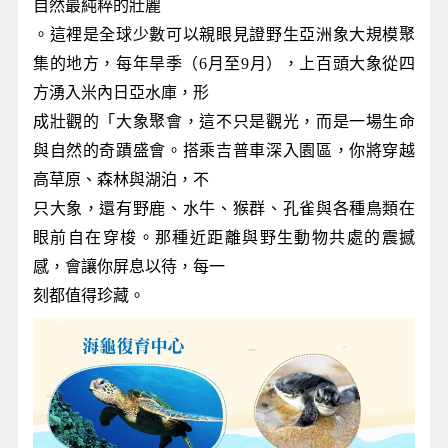
自然最純粹的壯麗
。這裡是全球少數可以親眼見證野生亞洲象大規模聚
集的地方，每年旱季（6月至9月），上百頭大象從四
方湧入米內日亞水庫，形
成壯觀的「大象聚會，這不只是觀光，而是一場生命
與自然的奇蹟盛會。搭乘吉普車深入園區，你將穿越
高草原、森林與湖泊，不
只大象，還有野鹿、水牛、猴群、孔雀與各種鳥類在
眼前自在穿梭。那種近距離與野生動物共處的震撼
感，會讓你屏息以待，每一
刻都值得珍藏。