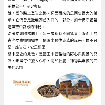
承載著千年歷史與傳
說。當你踏上登岩之路，迎面而來的是兩隻巨大的獅
爪，它們曾是壯麗獅首入口的一部分，如今仍守護著
這座空中宮殿的神秘。
沿著陡峭階梯向上，每一層都有不同驚喜：牆面上的
古老壁畫栩栩如生，倒映出過往貴族的風采。這不只
是一座岩石，它是斯里
蘭卡歷史的象徵，是國王卡西雅帕的野心與孤獨的見
證，也是每位旅人心中，關於壯麗、神祕與震撼的完
美代名詞。