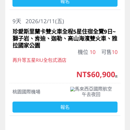
報名
9
天
2026/12/11(五)
珍愛斯里蘭卡雙火車全程5星住宿全覽9日~
獅子岩、肯迪、迦勒、高山海濱雙火車、雅
拉國家公園
機位
10
可售
10
再升等五星RIU全包式酒店
NT$60,900
起
馬來西亞國際航空
桃園國際機場
午去夜回
報名