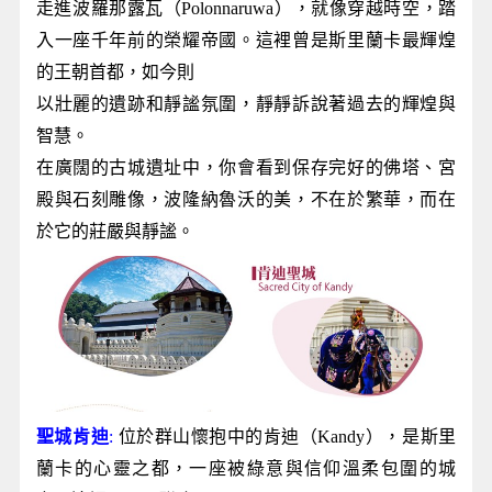
走進波羅那露瓦（Polonnaruwa），就像穿越時空，踏
入一座千年前的榮耀帝國。這裡曾是斯里蘭卡最輝煌
的王朝首都，如今則
以壯麗的遺跡和靜謐氛圍，靜靜訴說著過去的輝煌與
智慧。
在廣闊的古城遺址中，你會看到保存完好的佛塔、宮
殿與石刻雕像，波隆納魯沃的美，不在於繁華，而在
於它的莊嚴與靜謐。
聖城肯迪
:
位於群山懷抱中的肯迪（Kandy），是斯里
蘭卡的心靈之都，一座被綠意與信仰溫柔包圍的城