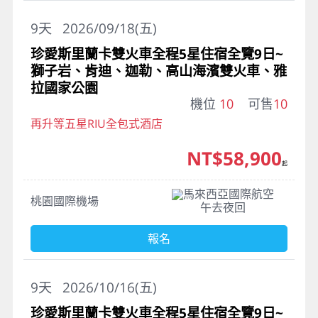
9
天
2026/09/18(五)
珍愛斯里蘭卡雙火車全程5星住宿全覽9日~
獅子岩、肯迪、迦勒、高山海濱雙火車、雅
拉國家公園
機位
10
可售
10
再升等五星RIU全包式酒店
NT$58,900
起
馬來西亞國際航空
桃園國際機場
午去夜回
報名
9
天
2026/10/16(五)
珍愛斯里蘭卡雙火車全程5星住宿全覽9日~