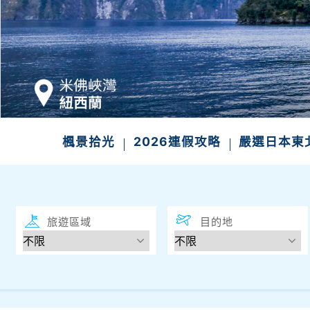
發現
楓景拾光
2026連假攻略
嚴選日本東
旅遊區域
目的地