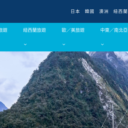
日本
韓國
澳洲
紐西蘭
旅遊
紐西蘭旅遊
歐／美旅遊
中東／南北亞