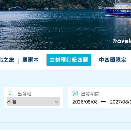
四國絕景．山陰山陽．一次滿足
不一樣的風景 小眾秘境、世界遺產、溫泉美食一
精選航班席次，把握限定出發
北之旅
墨爾本
立刻預訂紐西蘭
中四國限定
出發地
出發期間