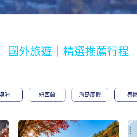
國外旅遊｜精選推薦行程
澳洲
紐西蘭
海島度假
泰