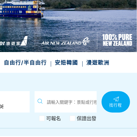
次收藏
自由行/半自由行
安妞韓國
漫遊歐洲
找行程
可報名
保證出發