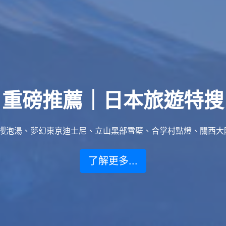
重磅推薦｜日本旅遊特搜
泡湯、夢幻東京迪士尼、立山黑部雪壁、合掌村點燈、關西大阪賞楓
了解更多...