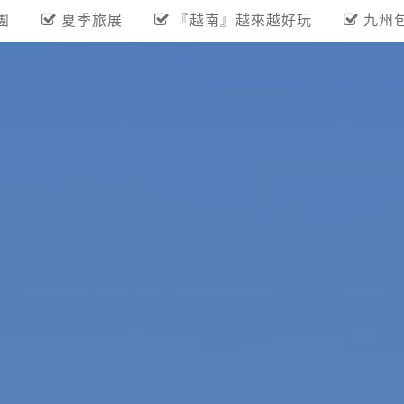
團
夏季旅展
『越南』越來越好玩
九州