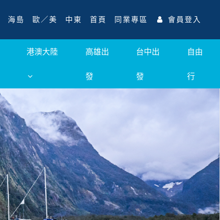
海島
歐／美
中東
首頁
同業專區
會員登入
港澳大陸
高雄出
台中出
自由
發
發
行