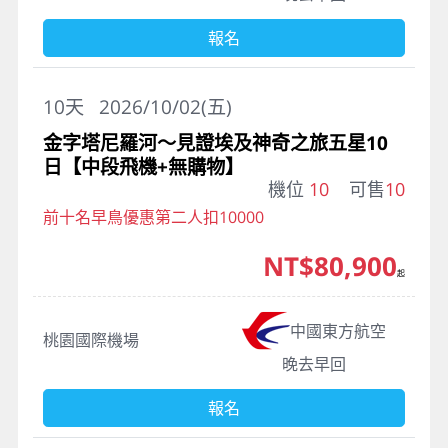
報名
10
天
2026/10/02(五)
金字塔尼羅河～見證埃及神奇之旅五星10
日【中段飛機+無購物】
機位
10
可售
10
前十名早鳥優惠第二人扣10000
NT$80,900
起
中國東方航空
桃園國際機場
晚去早回
報名