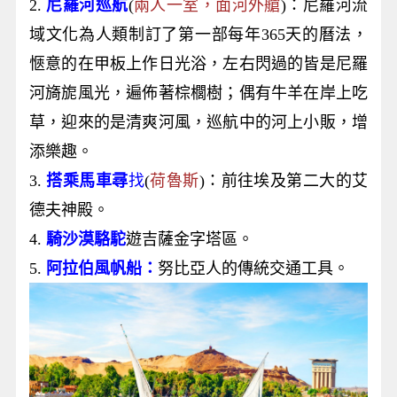
2.
尼羅河巡航
(
兩人一室，面河外艙
)：尼羅河流
域文化為人類制訂了第一部每年365天的曆法，
愜意的在甲板上作日光浴，左右閃過的皆是尼羅
河旖旎風光，遍佈著棕櫚樹；偶有牛羊在岸上吃
草，迎來的是清爽河風，巡航中的河上小販，增
添樂趣。
3.
搭乘馬車尋
找
(
荷魯斯
)：前往埃及第二大的艾
德夫神殿。
4.
騎沙漠駱駝
遊吉薩金字塔區。
5.
阿拉伯風帆船：
努比亞人的傳統交通工具。