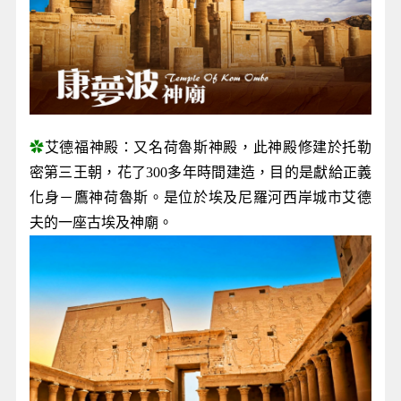
✿
艾德福神殿：又名荷魯斯神殿，此神殿修建於托勒
密第三王朝，花了300多年時間建造，目的是獻給正義
化身－鷹神荷魯斯。是位於埃及尼羅河西岸城市艾德
夫的一座古埃及神廟。