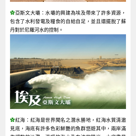
✿
亞斯文大壩：水壩的興建為埃及帶來了許多資源，
包含了水利發電及糧食的自給自足，並且還擺脫了蘇
丹對於尼羅河水的控制。
✿
紅海：紅海是世界聞名之潛水勝地，紅海水質清澈
見底，海底有許多色彩鮮艷的魚群悠遊其中，兩岸滿