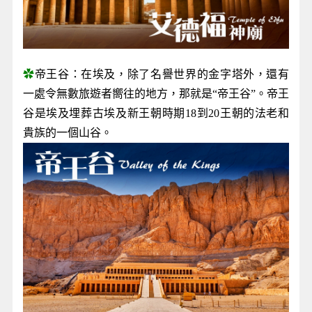
✿
帝王谷：在埃及，除了名譽世界的金字塔外，還有
一處令無數旅遊者嚮往的地方，那就是“帝王谷”。帝王
谷是埃及埋葬古埃及新王朝時期18到20王朝的法老和
貴族的一個山谷。