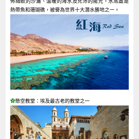
佈細軟的沙灘、溫暖的海水及充沛的陽光，水底盡是
熱帶魚和珊瑚礁，被譽為世界十大潛水勝地之一。
✿
懸空教堂：埃及最古老的教堂之一