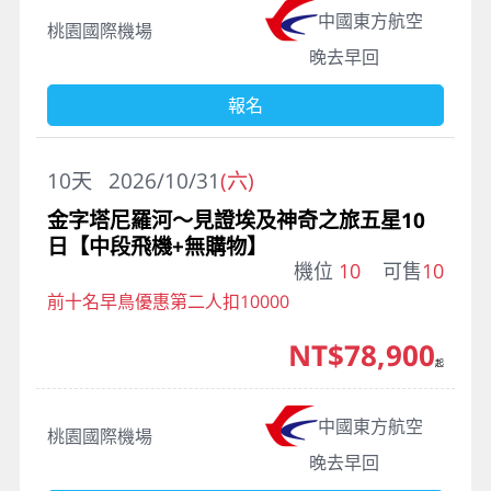
中國東方航空
桃園國際機場
晚去早回
報名
10
天
2026/10/31
(六)
金字塔尼羅河～見證埃及神奇之旅五星10
日【中段飛機+無購物】
機位
10
可售
10
前十名早鳥優惠第二人扣10000
NT$78,900
起
中國東方航空
桃園國際機場
晚去早回