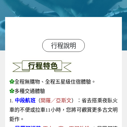
行程說明
✿
全程無購物、全程五星級住宿體驗。
✿
多種交通體驗
1.
中段航班
（
開羅／亞斯文
）：省去搭乘夜臥火
車的不便或拉車11小時，您將可觀賞更多古文明
鉅作。