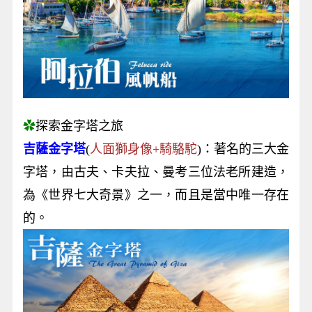
✿
探索金字塔之旅
吉薩金字塔
(
人面獅身像+騎駱駝
)：著名的三大金
字塔，由古夫、卡夫拉、曼考三位法老所建造，
為《世界七大奇景》之一，而且是當中唯一存在
的。