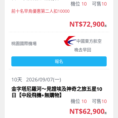
機位
10
可售
10
前十名早鳥優惠第二人扣10000
NT$72,900
起
中國東方航空
桃園國際機場
晚去早回
報名
10
天
2026/09/07(一)
金字塔尼羅河～見證埃及神奇之旅五星10
日【中段飛機+無購物】
機位
10
可售
10
NT$62,900
起