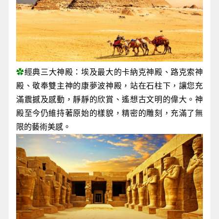
✿
經典三大神殿：埃及最大的卡納克神殿、路克索神
殿、敬奉雙主神的康夢波神殿，站在石柱下，讓您充
滿震撼及感動，靜靜的欣賞、遙想古文明的偉大。神
殿至今仍維持著原始的樣貌，精密的雕刻，充滿了無
限的藝術美感。