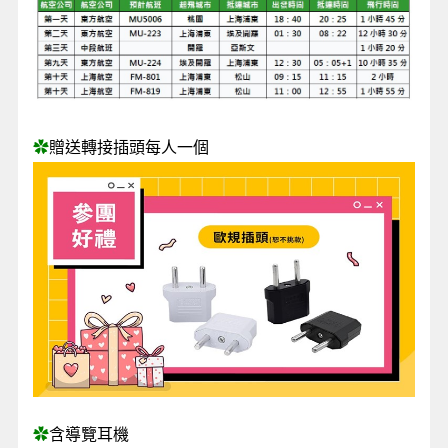
✿
贈送轉接插頭每人一個
✿
含導覽耳機