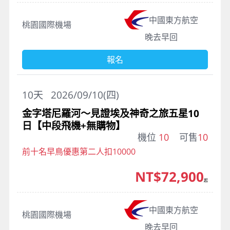
中國東方航空
桃園國際機場
晚去早回
報名
10
天
2026/09/10(四)
金字塔尼羅河～見證埃及神奇之旅五星10
日【中段飛機+無購物】
機位
10
可售
10
前十名早鳥優惠第二人扣10000
NT$72,900
起
中國東方航空
桃園國際機場
晚去早回