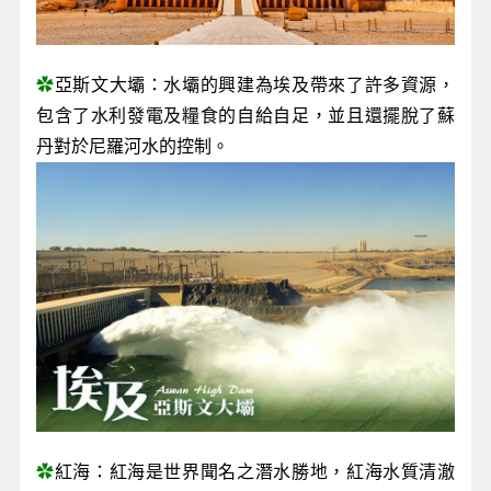
✿
亞斯文大壩：水壩的興建為埃及帶來了許多資源，
包含了水利發電及糧食的自給自足，並且還擺脫了蘇
丹對於尼羅河水的控制。
✿
紅海：紅海是世界聞名之潛水勝地，紅海水質清澈