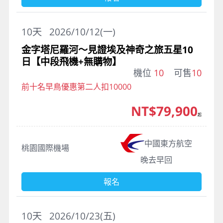
10
天
2026/10/12(一)
金字塔尼羅河～見證埃及神奇之旅五星10
日【中段飛機+無購物】
機位
10
可售
10
前十名早鳥優惠第二人扣10000
NT$79,900
起
中國東方航空
桃園國際機場
晚去早回
報名
10
天
2026/10/23(五)