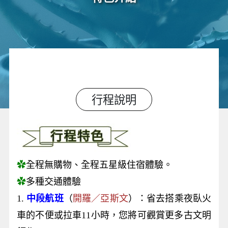
行程說明
✿
全程無購物、全程五星級住宿體驗。
✿
多種交通體驗
1.
中段航班
（
開羅／亞斯文
）：省去搭乘夜臥火
車的不便或拉車11小時，您將可觀賞更多古文明