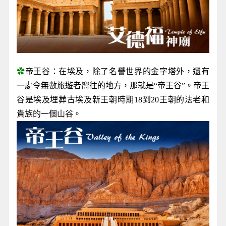
✿
帝王谷：在埃及，除了名譽世界的金字塔外，還有
一處令無數旅遊者嚮往的地方，那就是“帝王谷”。帝王
谷是埃及埋葬古埃及新王朝時期18到20王朝的法老和
貴族的一個山谷。