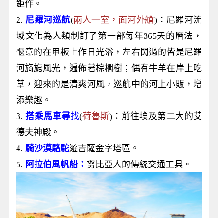
鉅作。
2.
尼羅河巡航
(
兩人一室，面河外艙
)：尼羅河流
域文化為人類制訂了第一部每年365天的曆法，
愜意的在甲板上作日光浴，左右閃過的皆是尼羅
河旖旎風光，遍佈著棕櫚樹；偶有牛羊在岸上吃
草，迎來的是清爽河風，巡航中的河上小販，增
添樂趣。
3.
搭乘馬車尋
找
(
荷魯斯
)：前往埃及第二大的艾
德夫神殿。
4.
騎沙漠駱駝
遊吉薩金字塔區。
5.
阿拉伯風帆船：
努比亞人的傳統交通工具。