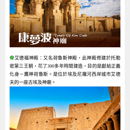
✿
艾德福神殿：又名荷魯斯神殿，此神殿修建於托勒
密第三王朝，花了300多年時間建造，目的是獻給正義
化身－鷹神荷魯斯。是位於埃及尼羅河西岸城市艾德
夫的一座古埃及神廟。