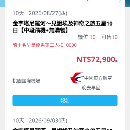
10
天
2026/08/27(四)
金字塔尼羅河～見證埃及神奇之旅五星10
日【中段飛機+無購物】
機位
10
可售
10
前十名早鳥優惠第二人扣10000
NT$72,900
起
中國東方航空
桃園國際機場
晚去早回
報名
10
天
2026/09/03(四)