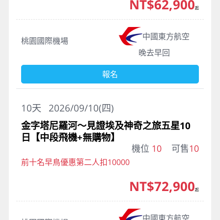
NT$62,900
起
中國東方航空
桃園國際機場
晚去早回
報名
10
天
2026/09/10(四)
金字塔尼羅河～見證埃及神奇之旅五星10
日【中段飛機+無購物】
機位
10
可售
10
前十名早鳥優惠第二人扣10000
NT$72,900
起
中國東方航空