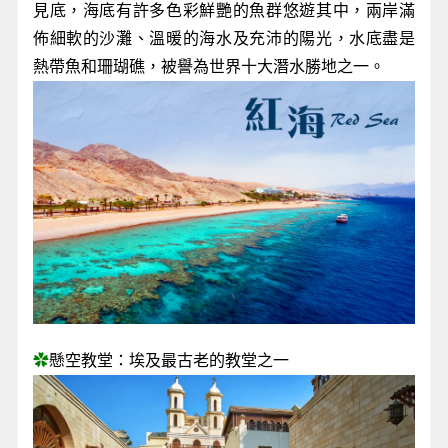
見底，海底有許多色彩鮮艷的魚群悠遊其中，兩岸滿
佈細軟的沙灘、溫暖的海水及充沛的陽光，水底盡是
熱帶魚和珊瑚礁，被譽為世界十大潛水勝地之一。
✿
懸空教堂：埃及最古老的教堂之一