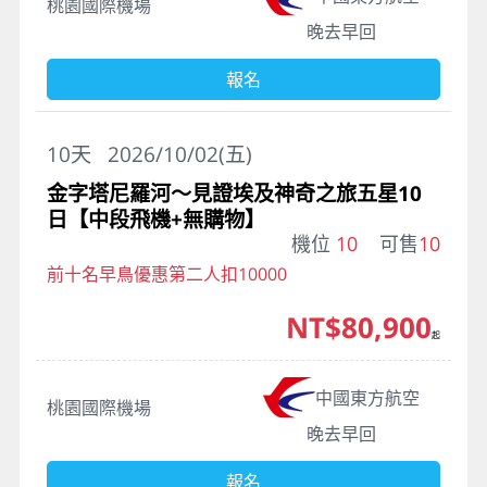
桃園國際機場
晚去早回
報名
10
天
2026/10/02(五)
金字塔尼羅河～見證埃及神奇之旅五星10
日【中段飛機+無購物】
機位
10
可售
10
前十名早鳥優惠第二人扣10000
NT$80,900
起
中國東方航空
桃園國際機場
晚去早回
報名