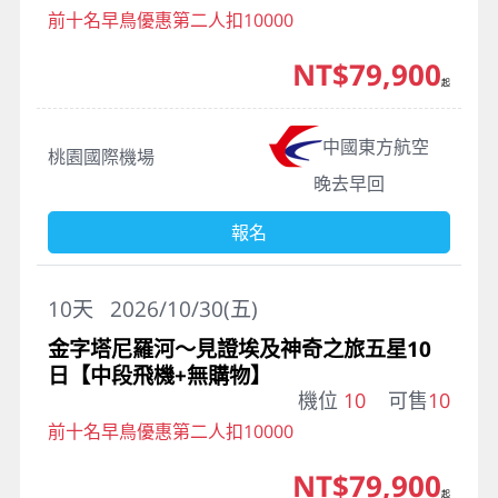
前十名早鳥優惠第二人扣10000
NT$79,900
起
中國東方航空
桃園國際機場
晚去早回
報名
10
天
2026/10/30(五)
金字塔尼羅河～見證埃及神奇之旅五星10
日【中段飛機+無購物】
機位
10
可售
10
前十名早鳥優惠第二人扣10000
NT$79,900
起