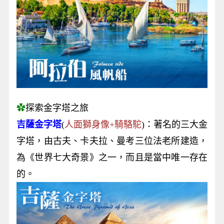
✿
探索金字塔之旅
吉薩金字塔
(
人面獅身像+騎駱駝
)：著名的三大金
字塔，由古夫、卡夫拉、曼考三位法老所建造，
為《世界七大奇景》之一，而且是當中唯一存在
的。