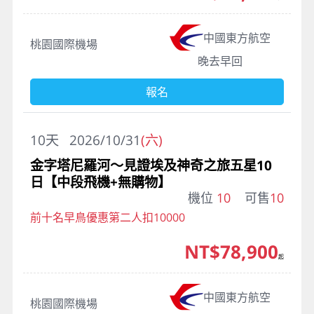
中國東方航空
桃園國際機場
晚去早回
報名
10
天
2026/10/31
(六)
金字塔尼羅河～見證埃及神奇之旅五星10
日【中段飛機+無購物】
機位
10
可售
10
前十名早鳥優惠第二人扣10000
NT$78,900
起
中國東方航空
桃園國際機場