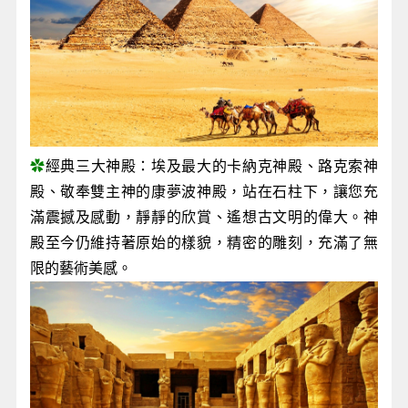
✿
經典三大神殿：埃及最大的卡納克神殿、路克索神
殿、敬奉雙主神的康夢波神殿，站在石柱下，讓您充
滿震撼及感動，靜靜的欣賞、遙想古文明的偉大。神
殿至今仍維持著原始的樣貌，精密的雕刻，充滿了無
限的藝術美感。