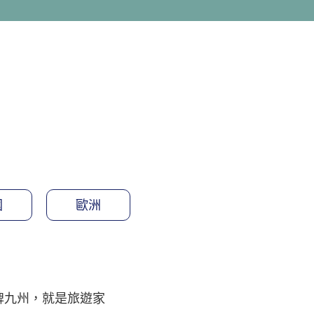
國
歐洲
牌九州，就是旅遊家