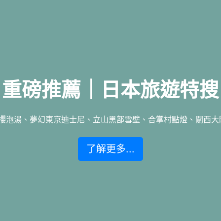
重磅推薦｜日本旅遊特搜
泡湯、夢幻東京迪士尼、立山黑部雪壁、合掌村點燈、關西大阪賞楓
了解更多...