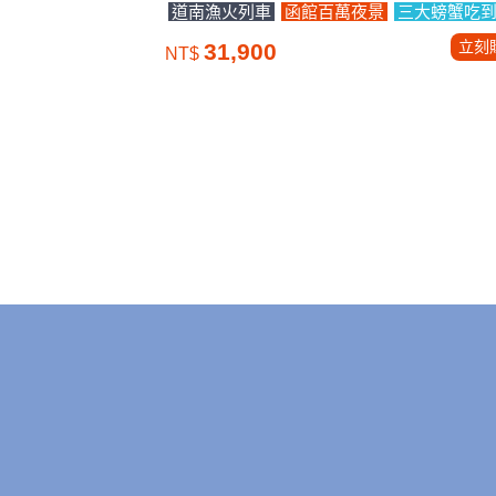
道南漁火列車
函館百萬夜景
三大螃蟹吃
立刻
31,900
NT$