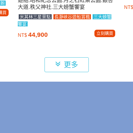
遊船.昭和紀念公園.月之石紅葉公園.銀杏
到飽
大道.秩父神社.三大螃蟹饗宴
NT
購買
米其林三星景點
長瀞峽谷遊船賞楓
三大螃蟹
饗宴
立刻購買
44,900
NT$
更多