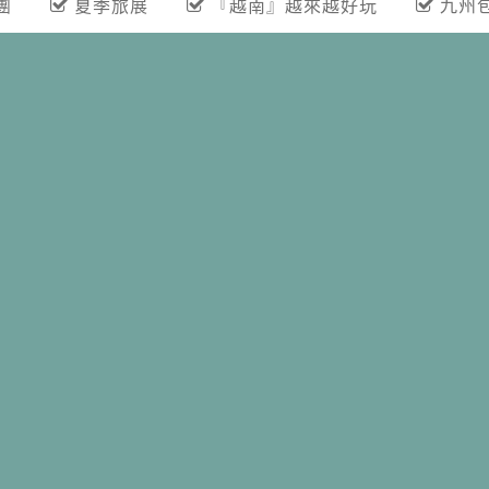
團
夏季旅展
『越南』越來越好玩
九州