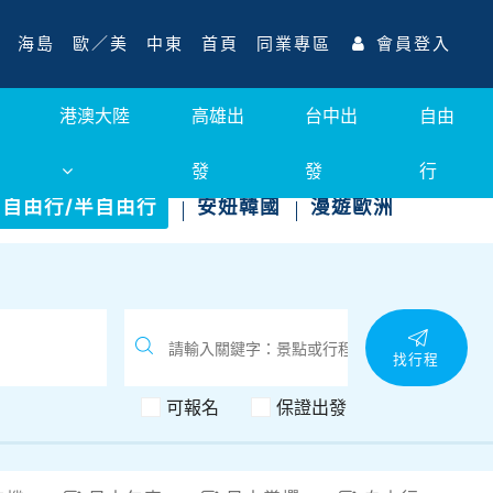
海島
歐／美
中東
首頁
同業專區
會員登入
港澳大陸
高雄出
台中出
自由
發
發
行
自由行/半自由行
安妞韓國
漫遊歐洲
找行程
可報名
保證出發