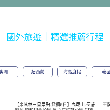
國外旅遊｜精選推薦行程
澳洲
紐西蘭
海島度假
泰
【米其林三星景點.賞楓5日】高尾山.長瀞
王