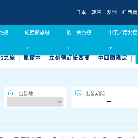
日本
韓國
澳洲
紐西蘭
旅遊
紐西蘭旅遊
歐／美旅遊
中東／南北亞
北之旅
墨爾本
立刻預訂紐西蘭
中四國限定
出發地
出發期間