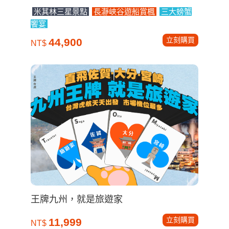
米其林三星景點
長瀞峽谷遊船賞楓
三大螃蟹
饗宴
立刻購買
44,900
NT$
王牌九州，就是旅遊家
立刻購買
11,999
NT$