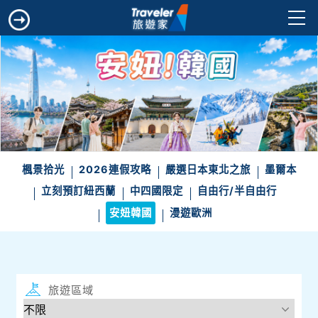
楓景拾光
2026連假攻略
嚴選日本東北之旅
墨爾本
立刻預訂紐西蘭
中四國限定
自由行/半自由行
安妞韓國
漫遊歐洲
旅遊區域