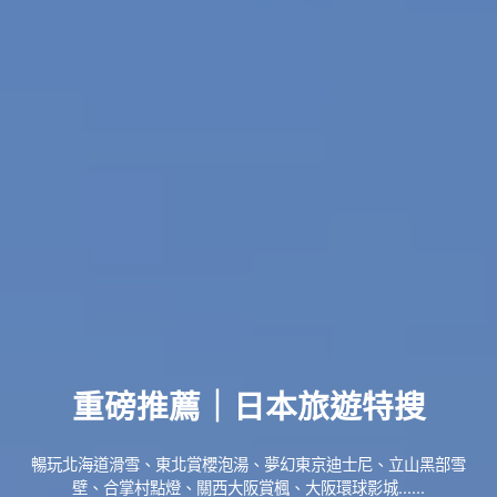
重磅推薦｜日本旅遊特搜
暢玩北海道滑雪、東北賞櫻泡湯、夢幻東京迪士尼、立山黑部雪
壁、合掌村點燈、關西大阪賞楓、大阪環球影城......