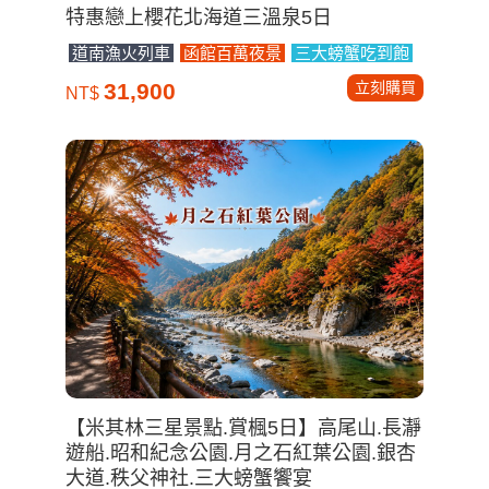
特惠戀上櫻花北海道三溫泉5日
道南漁火列車
函館百萬夜景
三大螃蟹吃到飽
立刻購買
31,900
NT$
【米其林三星景點.賞楓5日】高尾山.長瀞
遊船.昭和紀念公園.月之石紅葉公園.銀杏
大道.秩父神社.三大螃蟹饗宴