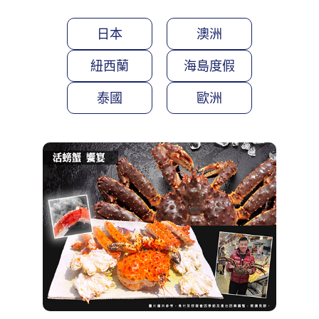
日本
澳洲
紐西蘭
海島度假
泰國
歐洲