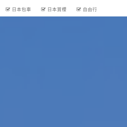
熱門關鍵字
保證出團
夏季旅展
『越南』越來越好玩
九州包機
日本包車
日本賞櫻
自由行