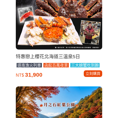
泰國
歐洲
特惠戀上櫻花北海道三溫泉5日
道南漁火列車
函館百萬夜景
三大螃蟹吃到飽
立刻購買
31,900
NT$