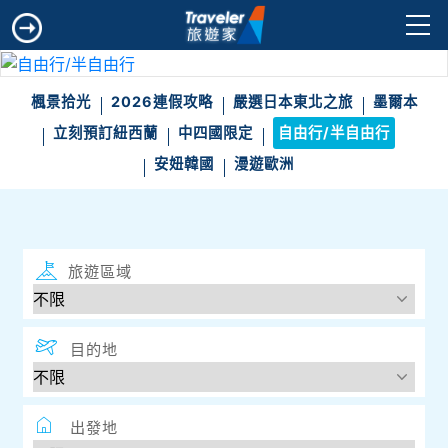
楓景拾光
2026連假攻略
嚴選日本東北之旅
墨爾本
立刻預訂紐西蘭
中四國限定
自由行/半自由行
安妞韓國
漫遊歐洲
旅遊區域