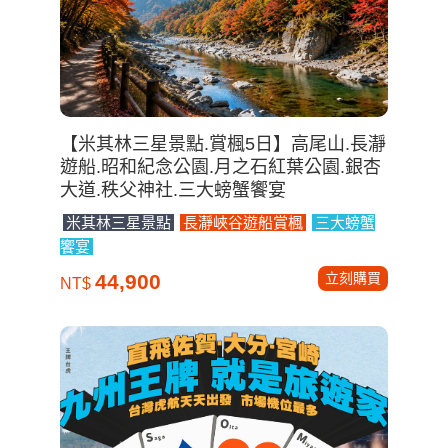
【米其林三星景點.賞楓5日】高尾山.長瀞
遊船.昭和紀念公園.月之石紅葉公園.銀杏
大道.秩父神社.三大螃蟹饗宴
米其林三星景點
長瀞峽谷遊船賞楓
三大螃蟹
饗宴
立刻購買
44,900
NT$