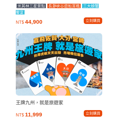
米其林三星景點
長瀞峽谷遊船賞楓
三大螃蟹
饗宴
立刻購買
44,900
NT$
王牌九州，就是旅遊家
立刻購買
11,999
NT$