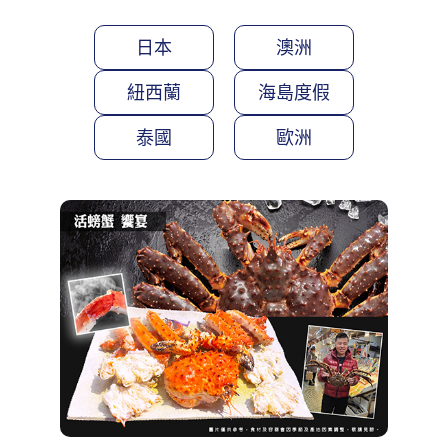
日本
澳洲
紐西蘭
海島度假
泰國
歐洲