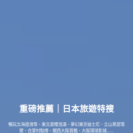
重磅推薦｜日本旅遊特搜
暢玩北海道滑雪、東北賞櫻泡湯、夢幻東京迪士尼、立山黑部雪
壁、合掌村點燈、關西大阪賞楓、大阪環球影城......