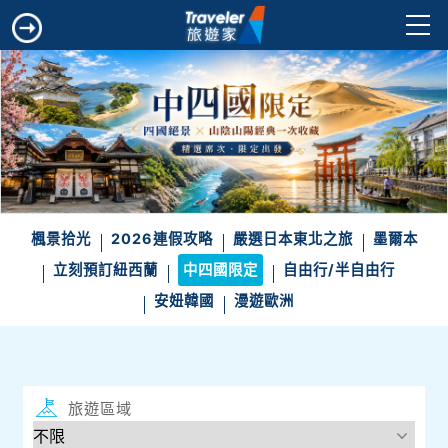
楓景拾光
2026連假攻略
嚴選日本東北之旅
墨爾本
立刻預訂紐西蘭
中四國限定
自由行/半自由行
安妞韓國
漫遊歐洲
旅遊區域