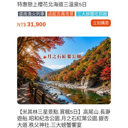
特惠戀上櫻花北海道三溫泉5日
道南漁火列車
函館百萬夜景
三大螃蟹吃到飽
立刻購買
31,900
NT$
【米其林三星景點.賞楓5日】高尾山.長瀞
遊船.昭和紀念公園.月之石紅葉公園.銀杏
大道.秩父神社.三大螃蟹饗宴