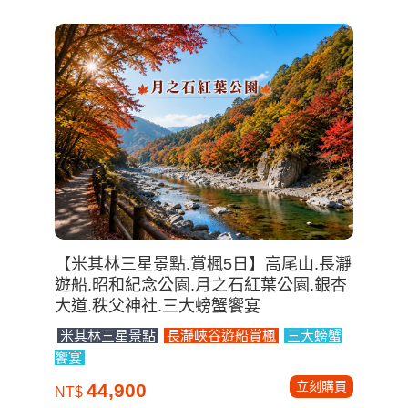
【米其林三星景點.賞楓5日】高尾山.長瀞
遊船.昭和紀念公園.月之石紅葉公園.銀杏
大道.秩父神社.三大螃蟹饗宴
米其林三星景點
長瀞峽谷遊船賞楓
三大螃蟹
饗宴
立刻購買
44,900
NT$