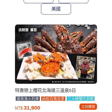
美國
特惠戀上櫻花北海道三溫泉5日
道南漁火列車
函館百萬夜景
三大螃蟹吃到飽
立刻購買
31,900
NT$