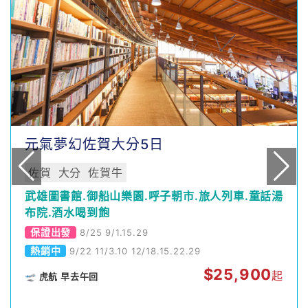
元氣夢幻佐賀大分5日
佐賀
大分
佐賀牛
武雄圖書館.御船山樂園.呼子朝市.旅人列車.童話湯
布院.酒水喝到飽
保證出發
8/25 9/1.15.29
熱銷中
9/22 11/3.10 12/18.15.22.29
$
25,900
起
🛫 虎航 早去午回