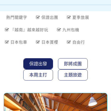
熱門關鍵字
保證出團
夏季旅展
『越南』越來越好玩
九州包機
日本包車
日本賞櫻
自由行
保證出發
即將成團
本周主打
主題旅遊