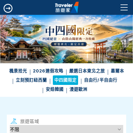
楓景拾光
2026連假攻略
嚴選日本東北之旅
墨爾本
立刻預訂紐西蘭
中四國限定
自由行/半自由行
安妞韓國
漫遊歐洲
旅遊區域