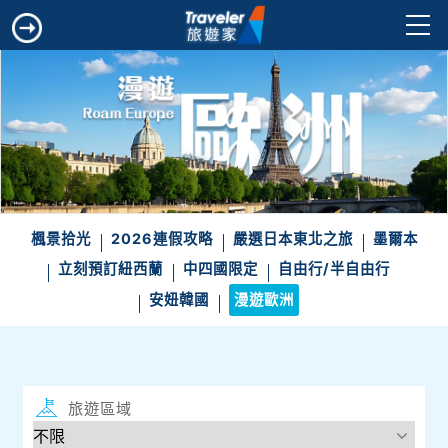
楓景拾光
2026連假攻略
嚴選日本東北之旅
墨爾本
立刻預訂紐西蘭
中四國限定
自由行/半自由行
安妞韓國
漫遊歐洲
旅遊區域