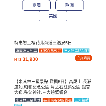
泰國
歐洲
美國
特惠戀上櫻花北海道三溫泉5日
道南漁火列車
函館百萬夜景
三大螃蟹吃到飽
立刻購買
31,900
NT$
【米其林三星景點.賞楓5日】高尾山.長瀞
遊船.昭和紀念公園.月之石紅葉公園.銀杏
大道.秩父神社.三大螃蟹饗宴
米其林三星景點
長瀞峽谷遊船賞楓
三大螃蟹
饗宴