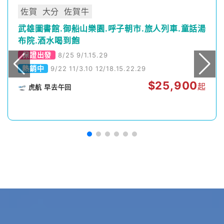
佐賀
大分
佐賀牛
武雄圖書館.御船山樂園.呼子朝市.旅人列車.童話湯
布院.酒水喝到飽
保證出發
8/25 9/1.15.29
熱銷中
9/22 11/3.10 12/18.15.22.29
$
25,900
起
🛫 虎航 早去午回