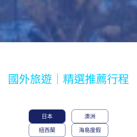
國外旅遊｜精選推薦行程
日本
澳洲
紐西蘭
海島度假