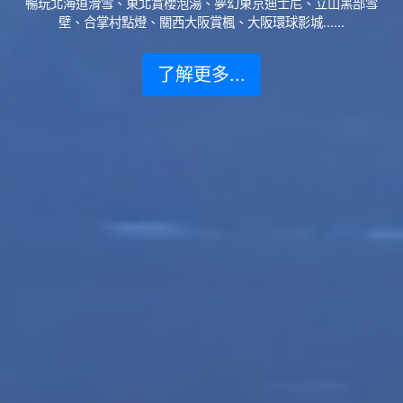
暢玩北海道滑雪、東北賞櫻泡湯、夢幻東京迪士尼、立山黑部雪
壁、合掌村點燈、關西大阪賞楓、大阪環球影城......
了解更多...