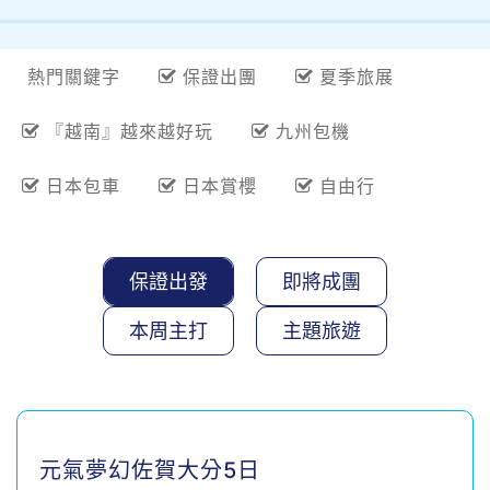
熱門關鍵字
保證出團
夏季旅展
『越南』越來越好玩
九州包機
日本包車
日本賞櫻
自由行
保證出發
即將成團
本周主打
主題旅遊
元氣夢幻佐賀大分5日