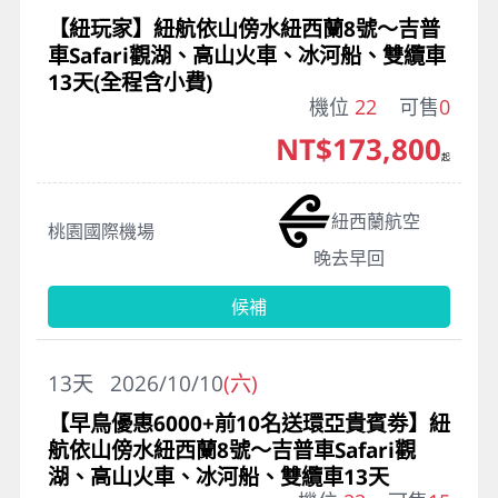
【紐玩家】紐航依山傍水紐西蘭8號～吉普
車Safari觀湖、高山火車、冰河船、雙纜車
13天(全程含小費)
機位
22
可售
0
NT$173,800
起
紐西蘭航空
桃園國際機場
晚去早回
候補
13
天
2026/10/10
(六)
【早鳥優惠6000+前10名送環亞貴賓劵】紐
航依山傍水紐西蘭8號～吉普車Safari觀
湖、高山火車、冰河船、雙纜車13天