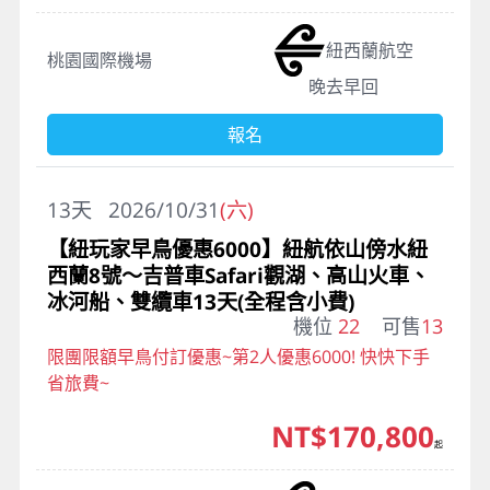
紐西蘭航空
桃園國際機場
晚去早回
報名
13
天
2026/10/31
(六)
【紐玩家早鳥優惠6000】紐航依山傍水紐
西蘭8號～吉普車Safari觀湖、高山火車、
冰河船、雙纜車13天(全程含小費)
機位
22
可售
13
限團限額早鳥付訂優惠~第2人優惠6000! 快快下手
省旅費~
NT$170,800
起