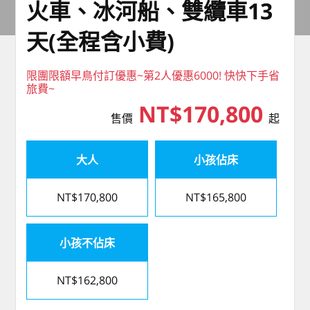
火車、冰河船、雙纜車13
天(全程含小費)
限團限額早鳥付訂優惠~第2人優惠6000! 快快下手省
旅費~
NT$170,800
售價
起
大人
小孩佔床
NT$170,800
NT$165,800
小孩不佔床
NT$162,800