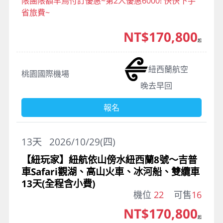
限團限額早鳥付訂優惠~第2人優惠6000! 快快下手
省旅費~
NT$170,800
起
紐西蘭航空
桃園國際機場
晚去早回
報名
13
天
2026/10/29(四)
【紐玩家】紐航依山傍水紐西蘭8號～吉普
車Safari觀湖、高山火車、冰河船、雙纜車
13天(全程含小費)
機位
22
可售
16
NT$170,800
起