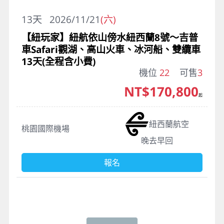
13
天
2026/11/21
(六)
【紐玩家】紐航依山傍水紐西蘭8號～吉普
車Safari觀湖、高山火車、冰河船、雙纜車
13天(全程含小費)
機位
22
可售
3
NT$170,800
起
紐西蘭航空
桃園國際機場
晚去早回
報名