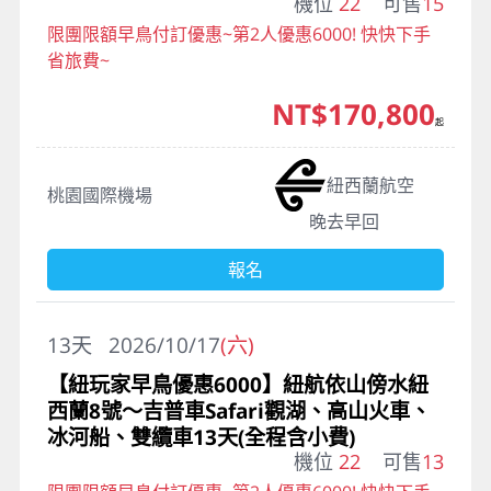
機位
22
可售
15
限團限額早鳥付訂優惠~第2人優惠6000! 快快下手
省旅費~
NT$170,800
起
紐西蘭航空
桃園國際機場
晚去早回
報名
13
天
2026/10/17
(六)
【紐玩家早鳥優惠6000】紐航依山傍水紐
西蘭8號～吉普車Safari觀湖、高山火車、
冰河船、雙纜車13天(全程含小費)
機位
22
可售
13