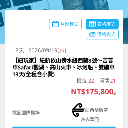
月曆模式
表格模式
價格模式
13
天
2026/09/19
(六)
【紐玩家】紐航依山傍水紐西蘭8號～吉普
車Safari觀湖、高山火車、冰河船、雙纜車
13天(全程含小費)
機位
22
可售
21
NT$175,800
起
紐西蘭航空
桃園國際機場
晚去早回