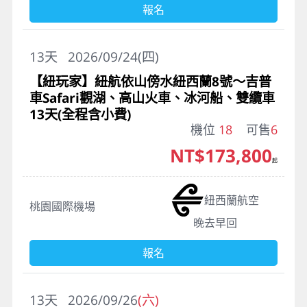
報名
13
天
2026/09/24(四)
【紐玩家】紐航依山傍水紐西蘭8號～吉普
車Safari觀湖、高山火車、冰河船、雙纜車
13天(全程含小費)
機位
18
可售
6
NT$173,800
起
紐西蘭航空
桃園國際機場
晚去早回
報名
13
天
2026/09/26
(六)