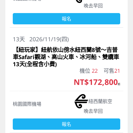
晚去早回
報名
13
天
2026/11/19(四)
【紐玩家】紐航依山傍水紐西蘭8號～吉普
車Safari觀湖、高山火車、冰河船、雙纜車
13天(全程含小費)
機位
22
可售
21
NT$172,800
起
紐西蘭航空
桃園國際機場
晚去早回
報名