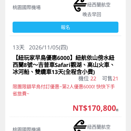
紐西蘭航空
桃園國際機場
晚去早回
報名
13
天
2026/11/05(四)
【紐玩家早鳥優惠6000】紐航依山傍水紐
西蘭8號～吉普車Safari觀湖、高山火車、
冰河船、雙纜車13天(全程含小費)
機位
22
可售
21
限團限額早鳥付訂優惠~第2人優惠6000! 快快下手
省旅費~
NT$170,800
起
紐西蘭航空
桃園國際機場