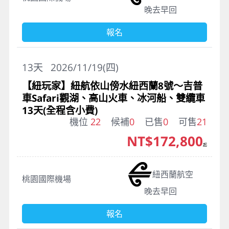
晚去早回
報名
13
天
2026/11/19(四)
【紐玩家】紐航依山傍水紐西蘭8號～吉普
車Safari觀湖、高山火車、冰河船、雙纜車
13天(全程含小費)
機位
22
候補
0
已售
0
可售
21
NT$172,800
起
紐西蘭航空
桃園國際機場
晚去早回
報名