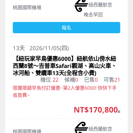
紐西蘭航空
桃園國際機場
晚去早回
報名
13
天
2026/11/05(四)
【紐玩家早鳥優惠6000】紐航依山傍水紐
西蘭8號～吉普車Safari觀湖、高山火車、
冰河船、雙纜車13天(全程含小費)
機位
22
候補
0
已售
0
可售
21
限團限額早鳥付訂優惠~第2人優惠6000! 快快下手
省旅費~
NT$170,800
起
紐西蘭航空
桃園國際機場