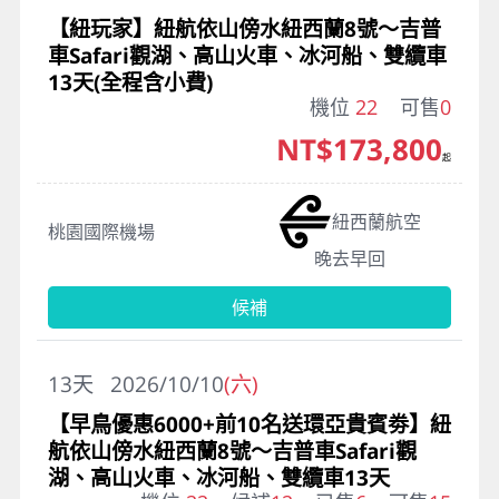
【紐玩家】紐航依山傍水紐西蘭8號～吉普
車Safari觀湖、高山火車、冰河船、雙纜車
13天(全程含小費)
機位
22
可售
0
NT$173,800
起
紐西蘭航空
桃園國際機場
晚去早回
候補
13
天
2026/10/10
(六)
【早鳥優惠6000+前10名送環亞貴賓劵】紐
航依山傍水紐西蘭8號～吉普車Safari觀
湖、高山火車、冰河船、雙纜車13天