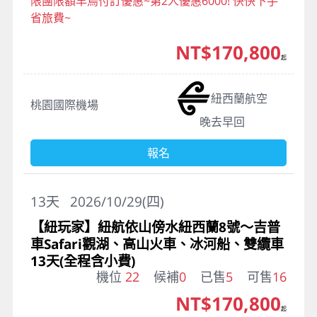
限團限額早鳥付訂優惠~第2人優惠6000! 快快下手
省旅費~
NT$170,800
起
紐西蘭航空
桃園國際機場
晚去早回
報名
13
天
2026/10/29(四)
【紐玩家】紐航依山傍水紐西蘭8號～吉普
車Safari觀湖、高山火車、冰河船、雙纜車
13天(全程含小費)
機位
22
候補
0
已售
5
可售
16
NT$170,800
起