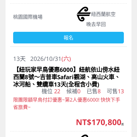
紐西蘭航空
桃園國際機場
晚去早回
報名
13
天
2026/10/31
(六)
【紐玩家早鳥優惠6000】紐航依山傍水紐
西蘭8號～吉普車Safari觀湖、高山火車、
冰河船、雙纜車13天(全程含小費)
機位
22
候補
0
已售
8
可售
13
限團限額早鳥付訂優惠~第2人優惠6000! 快快下手
省旅費~
NT$170,800
起