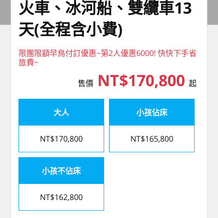
火車、冰河船、雙纜車13
天(全程含小費)
限團限額早鳥付訂優惠~第2人優惠6000! 快快下手省
旅費~
NT$170,800
售價
起
大人
小孩佔床
NT$170,800
NT$165,800
小孩不佔床
NT$162,800