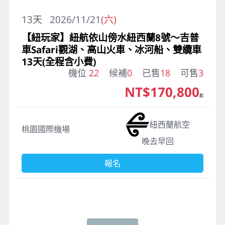
13
天
2026/11/21
(六)
【紐玩家】紐航依山傍水紐西蘭8號～吉普
車Safari觀湖、高山火車、冰河船、雙纜車
13天(全程含小費)
機位
22
候補
0
已售
18
可售
3
NT$170,800
起
紐西蘭航空
桃園國際機場
晚去早回
報名