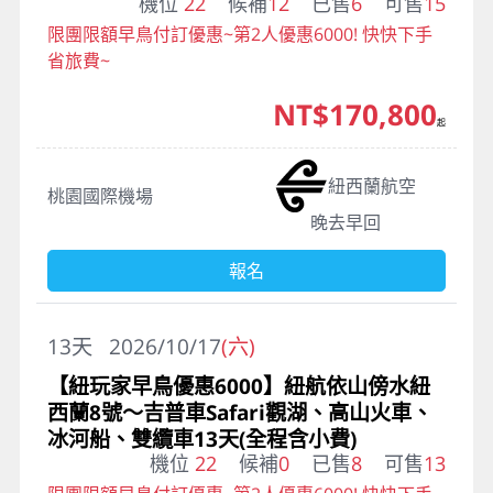
機位
22
候補
12
已售
6
可售
15
限團限額早鳥付訂優惠~第2人優惠6000! 快快下手
省旅費~
NT$170,800
起
紐西蘭航空
桃園國際機場
晚去早回
報名
13
天
2026/10/17
(六)
【紐玩家早鳥優惠6000】紐航依山傍水紐
西蘭8號～吉普車Safari觀湖、高山火車、
冰河船、雙纜車13天(全程含小費)
機位
22
候補
0
已售
8
可售
13