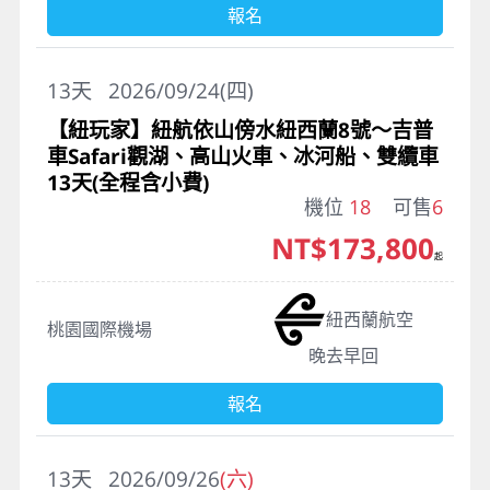
報名
13
天
2026/09/24(四)
【紐玩家】紐航依山傍水紐西蘭8號～吉普
車Safari觀湖、高山火車、冰河船、雙纜車
13天(全程含小費)
機位
18
可售
6
NT$173,800
起
紐西蘭航空
桃園國際機場
晚去早回
報名
13
天
2026/09/26
(六)