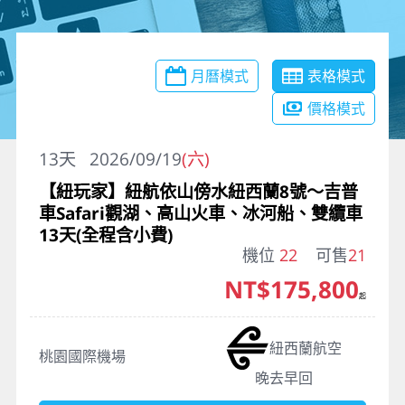
月曆模式
表格模式
價格模式
13
天
2026/09/19
(六)
【紐玩家】紐航依山傍水紐西蘭8號～吉普
車Safari觀湖、高山火車、冰河船、雙纜車
13天(全程含小費)
機位
22
可售
21
NT$175,800
起
紐西蘭航空
桃園國際機場
晚去早回