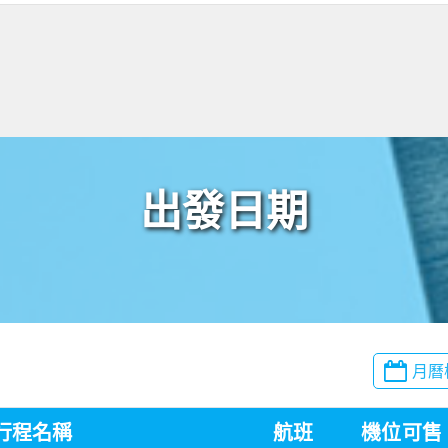
出發日期
月曆
行程名稱
航班
機位
可售