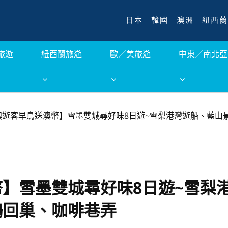
日本
韓國
澳洲
紐西蘭
旅遊
紐西蘭旅遊
歐／美旅遊
中東／南北亞
澳遊客早鳥送澳幣】雪墨雙城尋好味8日遊~雪梨港灣遊船、藍山
】雪墨雙城尋好味8日遊~雪梨
鵝回巢、咖啡巷弄