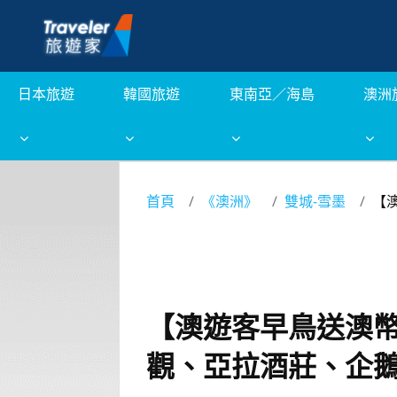
日本旅遊
韓國旅遊
東南亞／海島
澳洲
首頁
《澳洲》
雙城-雪墨
【
【澳遊客早鳥送澳幣
觀、亞拉酒莊、企