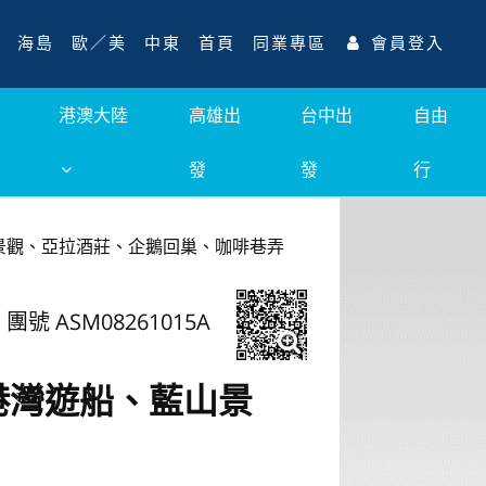
海島
歐／美
中東
首頁
同業專區
會員登入
港澳大陸
高雄出
台中出
自由
發
發
行
景觀、亞拉酒莊、企鵝回巢、咖啡巷弄
團號 ASM08261015A
港灣遊船、藍山景