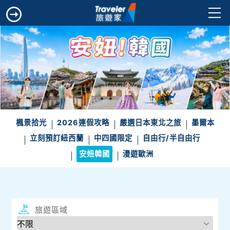
楓景拾光
2026連假攻略
嚴選日本東北之旅
墨爾本
立刻預訂紐西蘭
中四國限定
自由行/半自由行
安妞韓國
漫遊歐洲
旅遊區域