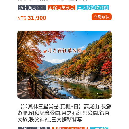
道南漁火列車
函館百萬夜景
三大螃蟹吃到飽
立刻購買
31,900
NT$
【米其林三星景點.賞楓5日】高尾山.長瀞
遊船.昭和紀念公園.月之石紅葉公園.銀杏
大道.秩父神社.三大螃蟹饗宴