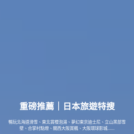
重磅推薦｜日本旅遊特搜
暢玩北海道滑雪、東北賞櫻泡湯、夢幻東京迪士尼、立山黑部雪
壁、合掌村點燈、關西大阪賞楓、大阪環球影城......