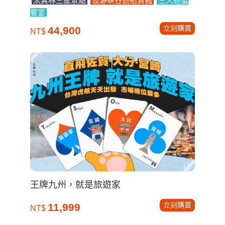
米其林三星景點
長瀞峽谷遊船賞楓
三大螃蟹
饗宴
立刻購買
44,900
NT$
王牌九州，就是旅遊家
立刻購買
11,999
NT$