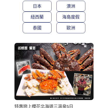
日本
澳洲
紐西蘭
海島度假
泰國
歐洲
特惠戀上櫻花北海道三溫泉5日