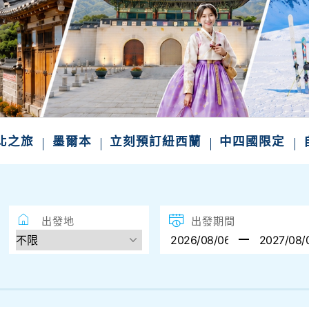
北之旅
墨爾本
立刻預訂紐西蘭
中四國限定
出發地
出發期間