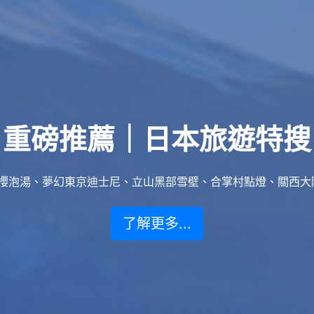
重磅推薦｜日本旅遊特搜
泡湯、夢幻東京迪士尼、立山黑部雪壁、合掌村點燈、關西大阪賞楓
了解更多...