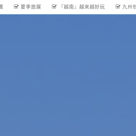
團
夏季旅展
『越南』越來越好玩
九州