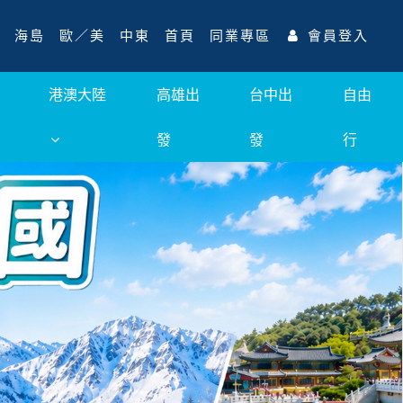
海島
歐／美
中東
首頁
同業專區
會員登入
港澳大陸
高雄出
台中出
自由
發
發
行