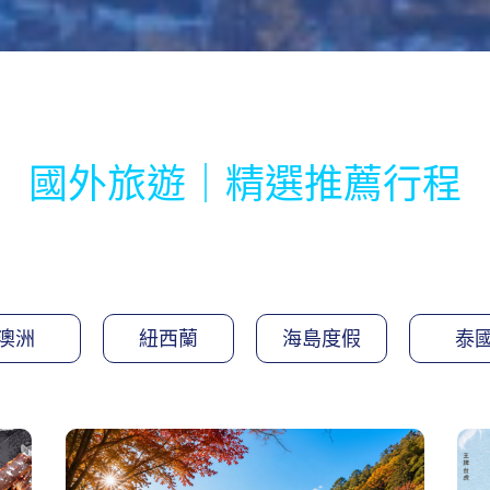
國外旅遊｜精選推薦行程
澳洲
紐西蘭
海島度假
泰