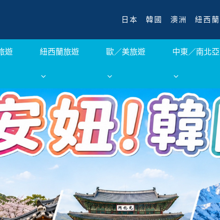
日本
韓國
澳洲
紐西蘭
旅遊
紐西蘭旅遊
歐／美旅遊
中東／南北亞