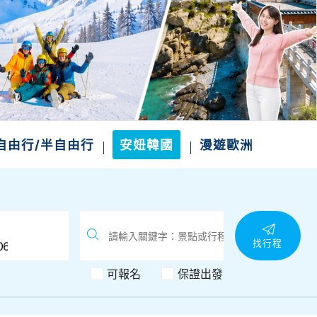
自由行/半自由行
安妞韓國
漫遊歐洲
找行程
可報名
保證出發