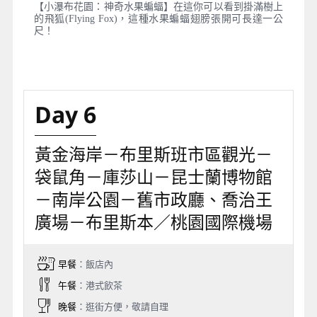
【小瀑布花園：神奇水果蝙蝠】在這你可以看到掛滿樹上
的飛狐(Flying Fox)，這種水果蝙蝠翅膀張開可長達一公
尺！
Day 6
黃金海岸－布里斯班市區觀光－
袋鼠角－庫莎山－昆士蘭博物館
－南岸公園－舊市政廳、喬治王
廣場－布里斯本／桃園國際機場
早餐
：飯店內
午餐
：港式飲茶
晚餐
：逛街方便，敬請自理