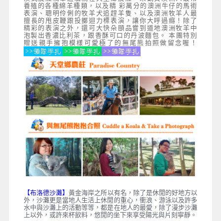
養殖的各種綿羊種類，以及精 彩萬分的澳洲牛仔的馬術
表演、聰明伶俐的牧羊犬追趕羊隻、以及澳洲牧羊人最
擅長的甩皮鞭跟投擲迴力標表演，讓你大呼過癮！除了
精彩的表演之外，還可大快朵頤品嘗到道地澳洲牧羊中
泡製出香濃比利茶，跟香酥可口的丹波麵包。 本團特別
贈送親手擁抱模樣可愛極了的無尾熊拍照做留念喔！
【布洛德沙灘】
黃金海岸之所以有名，除了是休閒的好地方以
外，沙灘更是當地人生活上休閒的重心，衝浪、游泳以及許多
水中與沙灘上的活動等等，都是在地人的最愛，除了漫步沙灘
上以外，或許來杯飲料，悠閒的坐下來享受陽光與片刻寧靜。