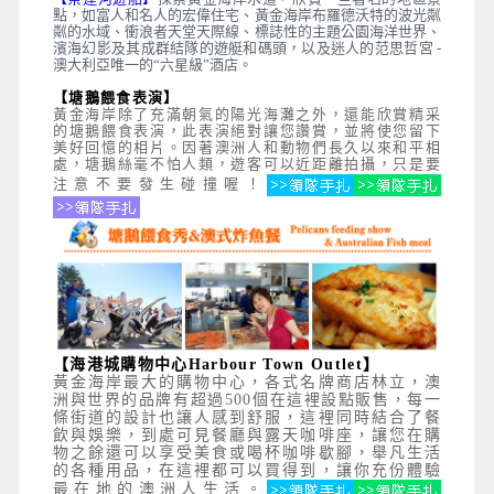
點，如富人和名人的宏偉住宅、黃金海岸布羅德沃特的波光粼
粼的水域、衝浪者天堂天際線、標誌性的主題公園海洋世界、
濱海幻影及其成群結隊的遊艇和碼頭，以及迷人的范思哲宮 -
澳大利亞唯一的“六星級”酒店。
【塘鵝餵食表演】
黃金海岸除了充滿朝氣的陽光海灘之外，還能欣賞精采
的塘鵝餵食表演，此表演絕對讓您讚賞，並將使您留下
美好回憶的相片。因著澳洲人和動物們長久以來和平相
處，塘鵝絲毫不怕人類，遊客可以近距離拍攝，只是要
注意不要發生碰撞喔！
【海港城購物中心Harbour Town Outlet】
黃金海岸最大的購物中心，各式名牌商店林立，澳
洲與世界的品牌有超過500個在這裡設點販售，每一
條街道的設計也讓人感到舒服，這裡同時結合了餐
飲與娛樂，到處可見餐廳與露天咖啡座，讓您在購
物之餘還可以享受美食或喝杯咖啡歇腳，舉凡生活
的各種用品，在這裡都可以買得到，讓你充份體驗
最在地的澳洲人生活。