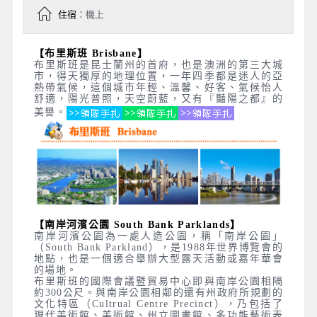
住宿
：機上
【布里斯班 Brisbane】
布里斯班是昆士蘭州的首府，也是澳洲的第三大城
市，得天獨厚的地理位置，一年四季都是迷人的亞
熱帶氣候，這個城市年輕、溫馨、好客、氣候怡人
舒適，陽光普照，天空蔚藍，又有『豔陽之都』的
美譽。
【南岸河濱公園 South Bank Parklands】
南岸河濱公園為一處人造公園，稱「南岸公園」
（South Bank Parkland），是1988年世界博覽會的
地點，也是一個適合舉辦大型露天活動或嘉年華會
的場地。
布里斯班的國際會議暨貿易中心即與南岸公園相隔
約300公尺。與南岸公園相鄰的還有州政府所規劃的
文化特區（Cultrual Centre Precinct），乃包括了
現代美術館、美術館、州立圖書館、多功能藝術表