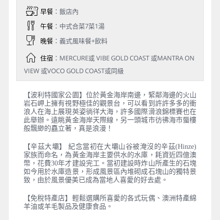
早餐
：飯店內
午餐
：中式合菜7菜1湯
晚餐
：義式風味餐+飲料
住宿
：MERCURE或 VIBE GOLD COAST 或MANTRA ON
VIEW 或VOCO GOLD COAST或同級
【波利特國家公園】位於黃金海岸南邊，緊鄰海邊的火山
岩石岬上擁有視野極佳的觀景台，可以看到許許多多的衝
浪人在海上展現英姿徜徉大海，許多國際滑浪錦標賽也在
此舉辦。遠眺黃金海岸天際線，另一頭城市彷彿海市蜃樓
般飄緲的矗立著，真是浪漫！
【辛茲大壩】 紀念當初在大壩山谷被淹沒的辛茲(Hinze)
家族而命名，為黃金海岸主要供水的水庫，耗資近四億澳
幣，花費30年才建設完工。當初建設時炸山所產生的石塊
如今用於水庫造景，形成風景區內堆砌成石塊山的獨特景
致，由於風景優美已成為當地人喜愛的好去處。
【免稅特產店】輕鬆選購所喜愛的各式玩偶、澳洲特產綿
羊油或羊毛製品及健康食品。