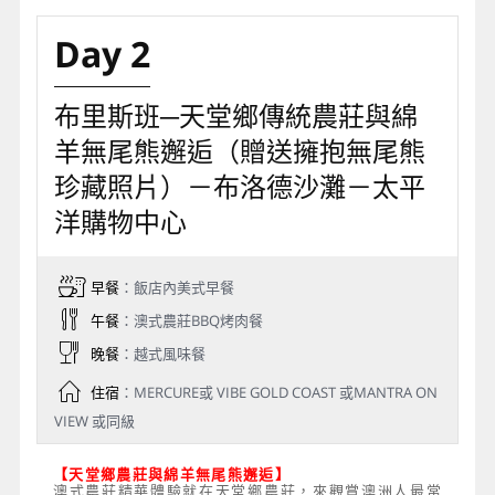
Day 2
布里斯班─天堂鄉傳統農莊與綿
羊無尾熊邂逅（贈送擁抱無尾熊
珍藏照片）－布洛德沙灘－太平
洋購物中心
早餐
：飯店內美式早餐
午餐
：澳式農莊BBQ烤肉餐
晚餐
：越式風味餐
住宿
：MERCURE或 VIBE GOLD COAST 或MANTRA ON
VIEW 或同級
【天堂鄉農莊與綿羊無尾熊邂逅】
澳式農莊精華體驗就在天堂鄉農莊，來觀賞澳洲人最常