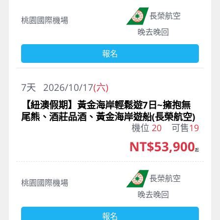
長榮航空
桃園國際機場
晚去晚回
報名
7
天
2026/10/17
(六)
【紐澳假期】黃金海岸輕鬆遊7日~擁抱無
尾熊、酒莊品酒、黃金海岸遊船(長榮航空)
機位
20
可售
19
NT$53,900
起
長榮航空
桃園國際機場
晚去晚回
報名