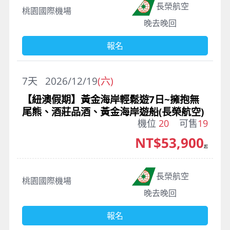
長榮航空
桃園國際機場
晚去晚回
報名
7
天
2026/12/19
(六)
【紐澳假期】黃金海岸輕鬆遊7日~擁抱無
尾熊、酒莊品酒、黃金海岸遊船(長榮航空)
機位
20
可售
19
NT$53,900
起
長榮航空
桃園國際機場
晚去晚回
報名