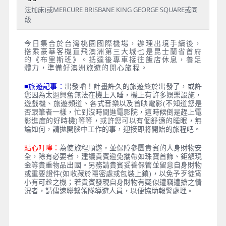
法加床)或MERCURE BRISBANE KING GEORGE SQUARE或同
級
今日集合於台灣桃園國際機場，辦理出境手續後，
搭乘豪華客機直飛澳洲第三大城也是昆士蘭省首府
的《布里斯班》。抵達後專車接往飯店休息，養足
體力，準備好澳洲旅遊的開心旅程。
■旅遊記事：
出發嚕！計畫許久的旅遊終於出發了，或許
您因為太過興奮無法在機上入睡，機上有許多娛樂設施，
遊戲機、旅遊頻道、各式音樂以及首映電影(不知道您是
否跟筆者一樣，忙到沒時間進電影院，這時候倒是趕上電
影進度的好時機)等等，或許您可以有個舒適的睡眠，無
論如何，請拋開腦中工作的事，迎接即將開始的旅程吧。
貼心叮嚀：
為使旅程順遂，並保障參團貴賓的人身財物安
全，除有必要者，建議貴賓避免攜帶如珠寶首飾、鉅額現
金等貴重物品出國。另務請貴賓妥善保管並留意自身財物
或重要證件(如收藏於隱密處或包裝上鎖)，以免予歹徒宵
小有可趁之機；若貴賓發現自身財物有疑似遭竊遭搶之情
。
況者，請儘速聯繫領隊導遊人員，以便協助報警處理