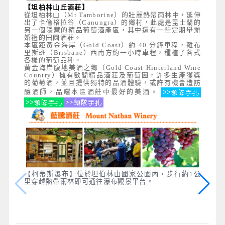
【坦柏林山丘酒莊】
從坦柏林山（Mt Tamborine）的壯麗熱帶雨林中，延伸
出了卡倫格拉谷（Canungra）的鄉村，此處是昆士蘭的
另一個隱藏的精品葡萄酒產區，其中還有一些定期舉辦
婚禮的田園酒莊。
本區距黃金海岸（Gold Coast）約 40 分鐘車程，離布
里斯班（Brisbane）西南方約一小時車程，種植了各式
各樣的葡萄品種。
黃金海岸腹地美酒之鄉（Gold Coast Hinterland Wine
Country）擁有數間精品酒莊及葡萄園，許多生產獲獎
的葡萄酒，並且提供獨特的品酒體驗，或許有機會造訪
釀酒師，品嚐本區酒莊中最好的美酒。
【柯蒂斯瀑布】位於坦伯林山國家公園內，步行約1公
里穿越熱帶雨林即可通往瀑布觀景平台。