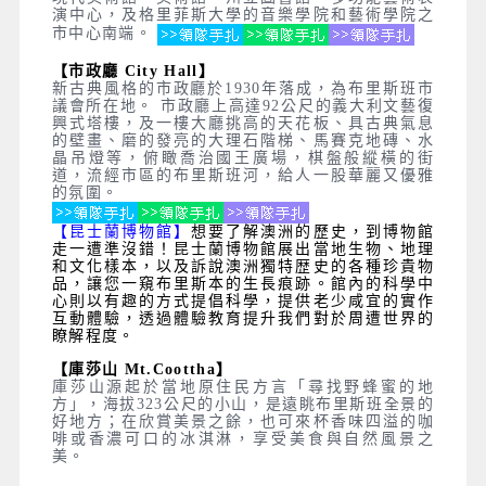
演中心，及格里菲斯大學的音樂學院和藝術學院之
市中心南端。
【市政廳 City Hall】
新古典風格的市政廳於1930年落成，為布里斯班市
議會所在地。 市政廳上高達92公尺的義大利文藝復
興式塔樓，及一樓大廳挑高的天花板、具古典氣息
的壁畫、磨的發亮的大理石階梯、馬賽克地磚、水
晶吊燈等，俯瞰喬治國王廣場，棋盤般縱橫的街
道，流經市區的布里斯班河，給人一股華麗又優雅
的氛圍。
【昆士蘭博物館】
想要了解澳洲的歷史，到博物館
走一遭準沒錯！昆士蘭博物館展出當地生物、地理
和文化樣本，以及訴說澳洲獨特歴史的各種珍貴物
品，讓您一窺布里斯本的生長痕跡。館內的科學中
心則以有趣的方式提倡科學，提供老少咸宜的實作
互動體驗，透過體驗教育提升我們對於周遭世界的
瞭解程度。
【庫莎山 Mt.Coottha】
庫莎山源起於當地原住民方言「尋找野蜂蜜的地
方」，海拔323公尺的小山，是遠眺布里斯班全景的
好地方；在欣賞美景之餘，也可來杯香味四溢的咖
啡或香濃可口的冰淇淋，享受美食與自然風景之
美。