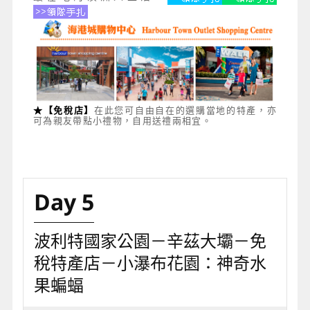
★【免稅店】
在此您可自由自在的選購當地的特產，亦
可為親友帶點小禮物，自用送禮兩相宜。
Day 5
波利特國家公園－辛茲大壩－免
稅特產店－小瀑布花園：神奇水
果蝙蝠