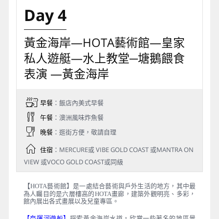
Day 4
黃金海岸—HOTA藝術館—皇家
私人遊艇—水上教堂─塘鵝餵食
表演 —黃金海岸
早餐
：飯店內美式早餐
午餐
：澳洲風味炸魚餐
晚餐
：逛街方便，敬請自理
住宿
：MERCURE或 VIBE GOLD COAST 或MANTRA ON
VIEW 或VOCO GOLD COAST或同級
【
HOTA藝術館】是一處結合藝術與戶外生活的地方，其中最
為人矚目的是六層樓高的HOTA畫廊，建築外觀明亮、多彩，
館內展出各式畫展以及兒童專區。
【奈運河遊船】
探索黃金海岸水道，欣賞一些著名的地區景