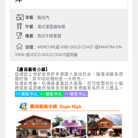
早餐
：飯店內
午餐
：澳式漢堡風味餐
晚餐
：西式牛排套餐
住宿
：MERCURE或 VIBE GOLD COAST 或MANTRA ON
VIEW 或VOCO GOLD COAST或同級
【鷹高藝術小鎮】
這裡從上世紀就有許多德國人居住於此，慢慢演變為德
國村落，其中咕咕鐘則是一大特色。
抵達此地後，彷彿身處童話大道般，您可悠閒的在小鎮
裡逛逛或是喝杯咖啡及欣賞許多德國有名的手工藝品。