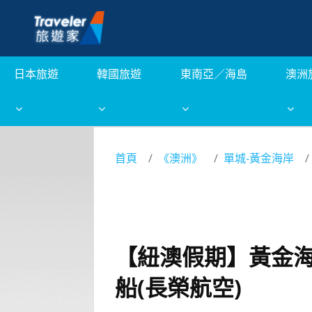
日本旅遊
韓國旅遊
東南亞／海島
澳洲
首頁
《澳洲》
單城-黃金海岸
【紐澳假期】黃金海
船(長榮航空)