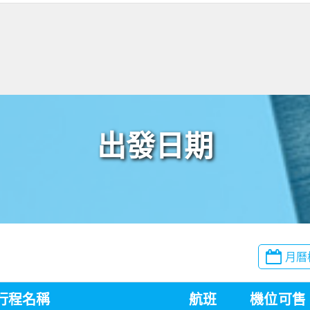
出發日期
月曆
行程名稱
航班
機位
可售