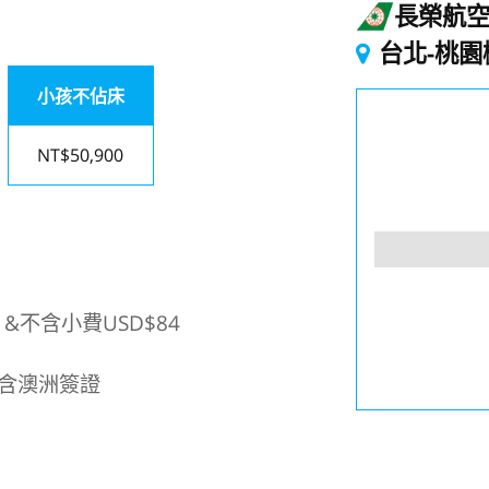
長榮航
台北-桃園
小孩不佔床
NT$50,900
&不含小費USD$84
不含澳洲簽證