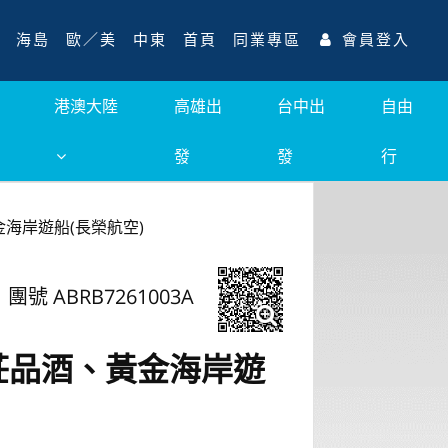
海島
歐／美
中東
首頁
同業專區
會員登入
港澳大陸
高雄出
台中出
自由
發
發
行
海岸遊船(長榮航空)
團號 ABRB7261003A
莊品酒、黃金海岸遊