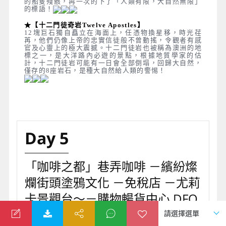
的船隻殘骸，再一次的下了「人類有限，大自然無限」
的標語！
★【十二門徒奇岩Twelve Apostles】
12塊巨石獨自矗立在海面上，任憑物換星移，時光荏
苒，他們仍像上帝的忠實信徒般不曾動搖，令觀者有感
官及心靈上的極大震撼。十二門徒岩也被稱為澳洲的地
標之一，是大洋路內必遊的景點，根據地質學家的估
計，十二門徒岩可能有一日會全部倒塌，回歸大自然，
僅存的8座岩石，是種大自然給人類的警惕！
Day 5
「咖啡之都」巷弄咖啡 －繽紛燦
爛街頭塗鴉文化 －免稅店 －尤莉
卡景觀台～－購物暢貨中心 DFO
Outlet