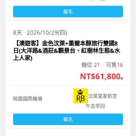
報名
8
天
2026/10/29(四)
【澳遊客】金色汶萊+墨爾本醇旅行雙國8
日(大洋路&酒莊&觀景台、紅樹林生態&水
上人家)
機位
21
可售
16
NT$61,800
起
汶萊皇家航空
桃園國際機場
午去早回
報名