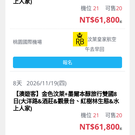
上人家)
機位
21
可售
20
NT$61,800
起
汶萊皇家航空
桃園國際機場
午去早回
報名
8
天
2026/11/19(四)
【澳遊客】金色汶萊+墨爾本醇旅行雙國8
日(大洋路&酒莊&觀景台、紅樹林生態&水
上人家)
機位
21
可售
20
NT$61,800
起