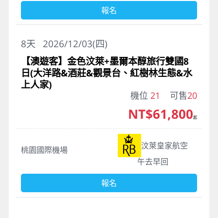
報名
8
天
2026/12/03(四)
【澳遊客】金色汶萊+墨爾本醇旅行雙國8
日(大洋路&酒莊&觀景台、紅樹林生態&水
上人家)
機位
21
可售
20
NT$61,800
起
汶萊皇家航空
桃園國際機場
午去早回
報名