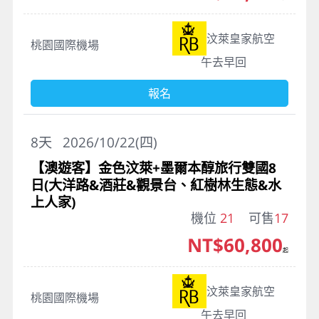
汶萊皇家航空
桃園國際機場
午去早回
報名
8
天
2026/10/22(四)
【澳遊客】金色汶萊+墨爾本醇旅行雙國8
日(大洋路&酒莊&觀景台、紅樹林生態&水
上人家)
機位
21
可售
17
NT$60,800
起
汶萊皇家航空
桃園國際機場
午去早回