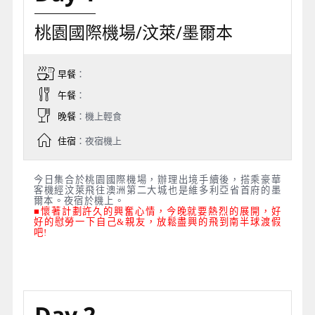
桃園國際機場/汶萊/墨爾本
早餐
：
午餐
：
晚餐
：機上輕食
住宿
：夜宿機上
今日集合於桃園國際機場，辦理出境手續後，搭乘豪華
客機經汶萊飛往澳洲第二大城也是維多利亞省首府的墨
爾本。夜宿於機上。
■懷著計劃許久的興奮心情，今晚就要熱烈的展開，好
好的慰勞一下自己&親友，放鬆盡興的飛到南半球渡假
吧!
Day 2