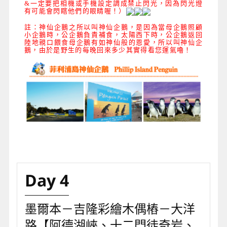
&一
定要
把相機或手機設定調成禁止閃光
，因為閃光燈
有可能會閃瞎他們的眼睛喔！
）
註：神仙企鵝之所以叫神仙企鵝，是因為當母企鵝照顧
小企鵝時，公企鵝負責補食，太陽西下時，公企鵝返回
陸地親口餵食母企鵝有如神仙般的恩愛，所以叫神仙企
鵝，由於是野生的每晚回來多少其實得看您運氣嚕！
Day 4
墨爾本－吉隆彩繪木偶樁－大洋
路【阿德湖峽、十二門徒奇岩、