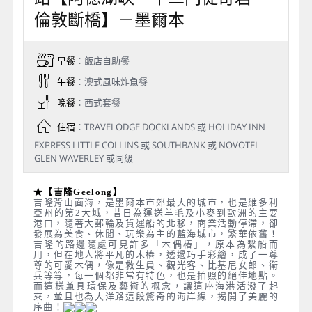
倫敦斷橋】－墨爾本
早餐
：飯店自助餐
午餐
：澳式風味炸魚餐
晚餐
：西式套餐
住宿
：TRAVELODGE DOCKLANDS 或 HOLIDAY INN
EXPRESS LITTLE COLLINS 或 SOUTHBANK 或 NOVOTEL
GLEN WAVERLEY 或同級
★【吉隆Geelong】
吉隆背山面海，是墨爾本市郊最大的城市，也是維多利
亞州的第2大城，昔日為運送羊毛及小麥到歐洲的主要
港口，隨著大郵輪及貨運船的北移，商業活動停滯，卻
發展為美食、休閒、玩樂為主的藍海城市，繁華依舊！
吉隆的路邊隨處可見許多「木偶樁」，原本為繫船而
用，但在地人將平凡的木樁，透過巧手彩繪，成了一尊
尊的可愛木偶，像是救生員、觀光客、比基尼女郎、衛
兵等等，每一個都非常有特色，也是拍照的絕佳地點。
而這樣兼具環保及藝術的概念，讓這座海港活潑了起
來，並且也為大洋路這段驚奇的海岸線，揭開了美麗的
序曲！