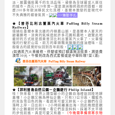
派，展露儀態萬千的生活品味，被譽為全球最宜人居住
的城市。西元1929年曾一度是澳洲聯邦政府的首都，經
歷200多年歐洲移民文化洗禮，墨爾本散發的是現代中
不失典雅的都會氣質。
★【普芬比利古董蒸汽火車 Puffing Billy Steam
Railway】
環繞在墨爾本東北邊的丹頓農山脈，是墨爾本人夏天的
避暑勝地，涼爽的氣候造就許多花圃和農地。遊覽此地
最好的方式就是搭乘普芬比利古董蒸汽火車了，火車慢
慢的行駛於山區，前方的車頭飄來陣陣的煤油煙味，這
般復古的感覺好似回到百年前般。
(如遇蒸汽火車維修、停駛或預訂額滿無法搭乘，將退費
澳幣30元。午餐則改為西式套餐或是中華料理7菜1湯)
★【菲利普島自然公園－企鵝遊行 Philip Island】
哇！快來看！世界上體型最小的企鵝自海裡返回陸地歸
巢囉！小企鵝又稱為神仙企鵝，只有33公分高，鐵藍色
的背及雪白色的胸，看起來可愛又帥氣。小企鵝們在日
落時上岸，日出前1、2小時前離巢出海，因此晚間是觀
賞小企鵝最好的時機，看它們歪歪斜斜、踩著不太平穩
的步伐前進，真是可愛又有趣。
（今晚需準備禦寒衣物