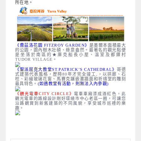
所在地
。
《
費茲洛花園 FITZROY GARDEN》
是墨爾本面積最大
的公園，園內樹木壯碩、綠意盎然。最著名的觀光點便
是坐落於南區的★庫克船長小屋、溫室及都鐸村
TUDOR VILLAGE。
《聖派屈克大教堂ST.PATRICK’S CATHEDRAL》
哥德
式建築代表風格，歷時80年才完全竣工‚，以拱廊、石
柱、彩繪玻璃花窗、馬賽克鑲嵌畫牆面和祈禱堂的雕刻
最具特色。
(如遇教堂有活動，則無法入內參觀)
《觀光電車CITY CIRCLE》
電車車廂漆成酒紅色，此
觀光電車的路線設計剛好環繞市中心老區一圈，可讓您
沿路觀賞到新舊建築的不同風貌，享受城市巡禮的樂
趣。