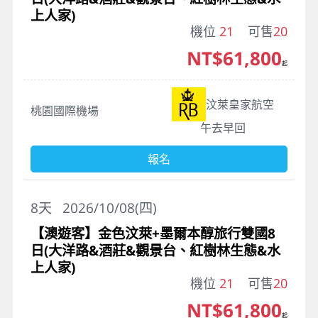
上人家)
機位
21
可售
20
NT$61,800
起
汶萊皇家航空
桃園國際機場
午去早回
報名
8
天
2026/10/08(四)
【澳遊客】金色汶萊+墨爾本醇旅行雙國8
日(大洋路&酒莊&觀景台、紅樹林生態&水
上人家)
機位
21
可售
20
NT$61,800
起