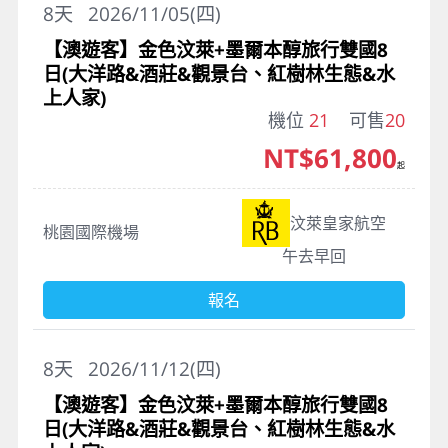
8
天
2026/11/05(四)
【澳遊客】金色汶萊+墨爾本醇旅行雙國8
日(大洋路&酒莊&觀景台、紅樹林生態&水
上人家)
機位
21
可售
20
NT$61,800
起
汶萊皇家航空
桃園國際機場
午去早回
報名
8
天
2026/11/12(四)
【澳遊客】金色汶萊+墨爾本醇旅行雙國8
日(大洋路&酒莊&觀景台、紅樹林生態&水