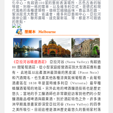
化中心，有超過100家的藝術表演場所、古色古香的咖
啡館、別樹一格的電車，以及維多利亞式、哥德式和現
代風格的各種建築物，值得您細細品味。費茲洛花園、
聖派屈克大教堂、省議會、維多利亞藝術中心、亞拉河
南岸公園、聯邦廣場、達克蘭新區…等，都是不可錯過
的景點。
《亞拉河谷精選酒莊》
亞拉河谷 (Yarra Valley) 有超過
80 間葡萄酒莊，從小型家庭經營酒莊到大型酒莊應有盡
有。 此地區以出產澳洲最頂級的黑皮諾（Pinot Noir）
和汽酒聞名，也生產其他各種涼爽氣候葡萄酒。此葡萄
酒產區在 1838 年是當時維多利亞（Victoria）最早種
植釀酒葡萄的地區。另外此地
的啤酒釀造技術也是歷史
悠久；當地的手工釀酒師也非常歡迎訪客到他們的小型
釀酒廠品嚐啤酒與蘋果酒。別於酒莊特色之外，許多澳
洲早期風景畫家即深受亞拉河谷 (Yarra Valley) 的四季
之美所吸引。
目前這裡是澳洲歷史最悠久的藝術家村落