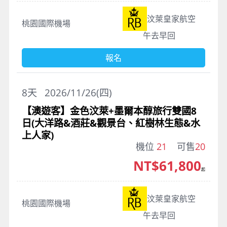
汶萊皇家航空
桃園國際機場
午去早回
報名
8
天
2026/11/26(四)
【澳遊客】金色汶萊+墨爾本醇旅行雙國8
日(大洋路&酒莊&觀景台、紅樹林生態&水
上人家)
機位
21
可售
20
NT$61,800
起
汶萊皇家航空
桃園國際機場
午去早回