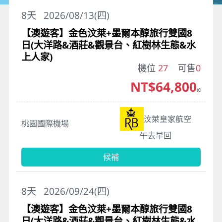
8
天
2026/08/13(四)
【澳遊客】金色汶萊+墨爾本醇旅行雙國8
日(大洋路&酒莊&觀景台、紅樹林生態&水
上人家)
機位
27
可售
0
NT$64,800
起
汶萊皇家航空
桃園國際機場
午去早回
候補
8
天
2026/09/24(四)
【澳遊客】金色汶萊+墨爾本醇旅行雙國8
日(大洋路&酒莊&觀景台、紅樹林生態&水