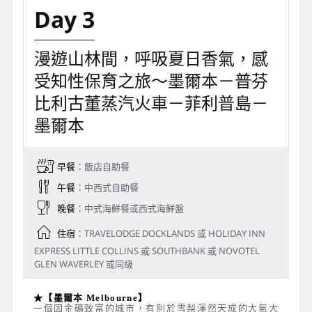
Day 3
漫遊山林間，呼吸夏日香氣，感
受知性保育之旅～墨爾本－普芬
比利古董蒸汽火車－菲利普島－
墨爾本
早餐
：飯店自助餐
午餐
：中西式自助餐
晚餐
：中式海鮮餐或西式海鮮盤
住宿
：TRAVELODGE DOCKLANDS 或 HOLIDAY INN
EXPRESS LITTLE COLLINS 或 SOUTHBANK 或 NOVOTEL
GLEN WAVERLEY 或同級
★【墨爾本 Melbourne】
一個因金礦致富的城市，有別於雪梨渾然天成的大氣大