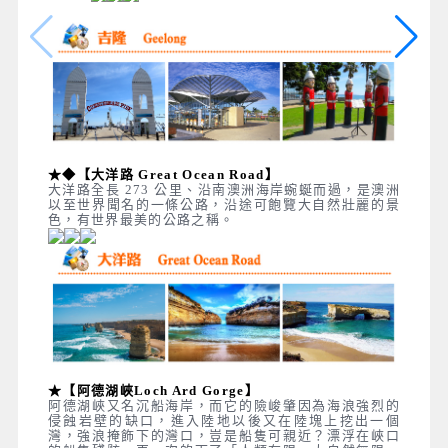
★◆【大洋路 Great Ocean Road】
大洋路全長 273 公里、沿南澳洲海岸蜿蜒而過，是澳洲
以至世界聞名的一條公路，沿途可飽覽大自然壯麗的景
色，有世界最美的公路之稱。
★【阿德湖峽Loch Ard Gorge】
阿德湖峽又名沉船海岸，而它的險峻肇因為海浪強烈的
侵蝕岩壁的缺口，進入陸地以後又在陸塊上挖出一個
灣，強浪掩飾下的灣口，豈是船隻可親近？漂浮在峽口