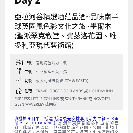
亞拉河谷精選酒莊品酒~品味南半
球英國風色彩文化之旅~墨爾本
(聖派翠克教堂、費茲洛花園、維
多利亞現代藝術館)
早餐
：當地特色活力早餐
午餐
：中華料理七菜一湯
晚餐
：義大利風味餐 (PIZZA & PASTA)
住宿
：TRAVELODGE DOCKLANDS 或 HOLIDAY INN
EXPRESS LITTLE COLLINS 或 SOUTHBANK 或 NOVOTEL
GLEN WAVERLEY 或同級
班機於今日早上抵達,抵達後先安排享用活力早餐。《墨
爾本 MELBOURNE》
是澳洲東南部維多利亞省的首
府。此城市內處處可見花團錦簇的花園、公園，街道上
綠樹婆娑，不僅是一座美麗的花園城市，更是澳洲的文