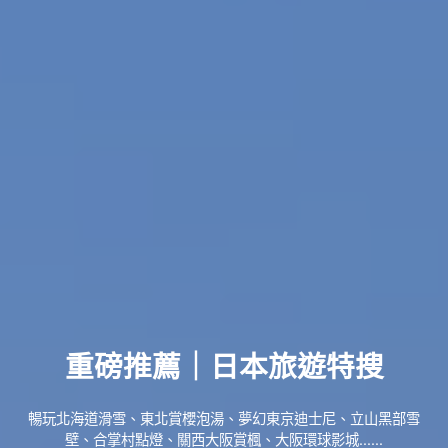
重磅推薦｜日本旅遊特搜
暢玩北海道滑雪、東北賞櫻泡湯、夢幻東京迪士尼、立山黑部雪
壁、合掌村點燈、關西大阪賞楓、大阪環球影城......