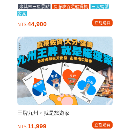
米其林三星景點
長瀞峽谷遊船賞楓
三大螃蟹
饗宴
立刻購買
44,900
NT$
王牌九州，就是旅遊家
立刻購買
11,999
NT$