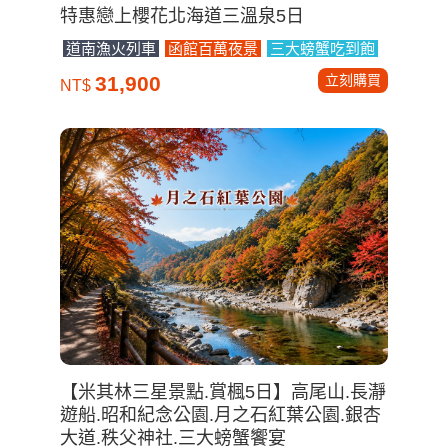
特惠戀上櫻花北海道三溫泉5日
道南漁火列車
函館百萬夜景
三大螃蟹吃到飽
立刻購買
31,900
NT$
【米其林三星景點.賞楓5日】高尾山.長瀞
遊船.昭和紀念公園.月之石紅葉公園.銀杏
大道.秩父神社.三大螃蟹饗宴