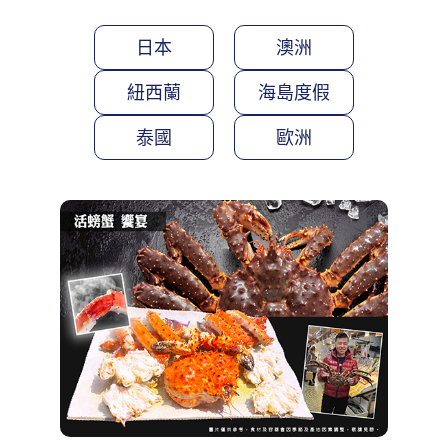
日本
澳洲
紐西蘭
海島度假
泰國
歐洲