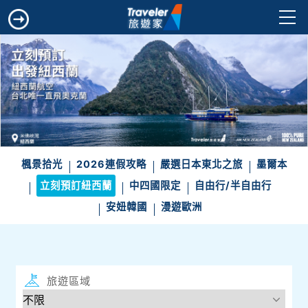
楓景拾光
2026連假攻略
嚴選日本東北之旅
墨爾本
立刻預訂紐西蘭
中四國限定
自由行/半自由行
安妞韓國
漫遊歐洲
旅遊區域