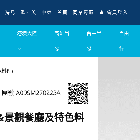
海島
歐／美
中東
首頁
同業專區
會員登入
港澳大陸
高雄出
台中出
自由
發
發
行
料理)
團號 A09SM270223A
路&景觀餐廳及特色料