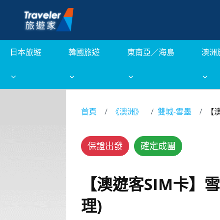
日本旅遊
韓國旅遊
東南亞／海島
澳洲
首頁
《澳洲》
雙城-雪墨
【
保證出發
確定成團
【澳遊客SIM卡】
理)