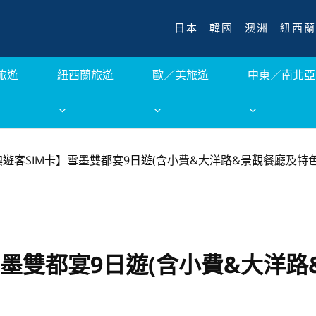
日本
韓國
澳洲
紐西蘭
旅遊
紐西蘭旅遊
歐／美旅遊
中東／南北亞
澳遊客SIM卡】雪墨雙都宴9日遊(含小費&大洋路&景觀餐廳及特色
雪墨雙都宴9日遊(含小費&大洋