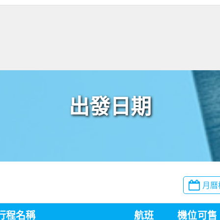
出發日期
月曆
行程名稱
航班
機位
可售