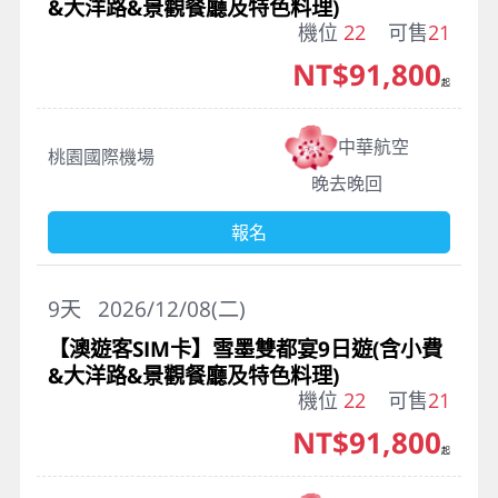
&大洋路&景觀餐廳及特色料理)
機位
22
可售
21
NT$91,800
起
中華航空
桃園國際機場
晚去晚回
報名
9
天
2026/12/08(二)
【澳遊客SIM卡】雪墨雙都宴9日遊(含小費
&大洋路&景觀餐廳及特色料理)
機位
22
可售
21
NT$91,800
起