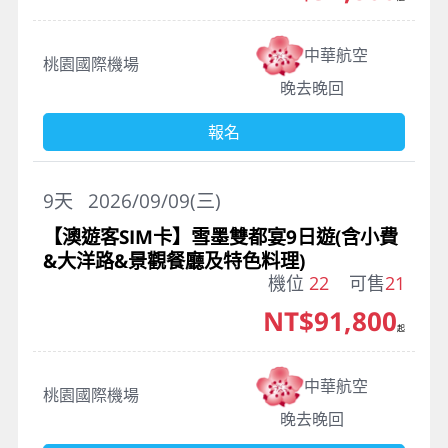
中華航空
桃園國際機場
晚去晚回
報名
9
天
2026/09/09(三)
【澳遊客SIM卡】雪墨雙都宴9日遊(含小費
&大洋路&景觀餐廳及特色料理)
機位
22
可售
21
NT$91,800
起
中華航空
桃園國際機場
晚去晚回