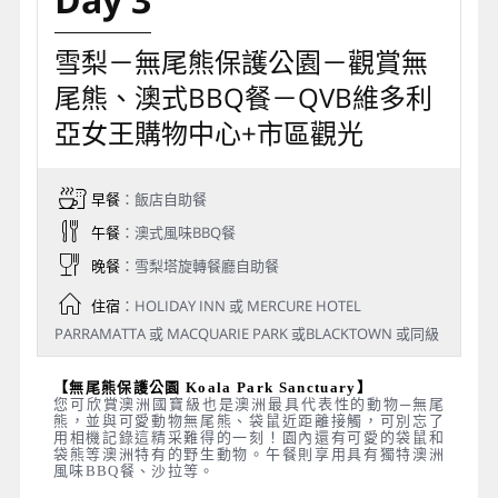
雪梨－無尾熊保護公園－觀賞無
尾熊、澳式BBQ餐－QVB維多利
亞女王購物中心+市區觀光
早餐
：飯店自助餐
午餐
：澳式風味BBQ餐
晚餐
：雪梨塔旋轉餐廳自助餐
住宿
：HOLIDAY INN 或 MERCURE HOTEL
PARRAMATTA 或 MACQUARIE PARK 或BLACKTOWN 或同級
【無尾熊保護公園 Koala Park Sanctuary】
您可欣賞澳洲國寶級也是澳洲最具代表性的動物─無尾
熊，並與可愛動物無尾熊、袋鼠近距離接觸，可別忘了
用相機記錄這精采難得的一刻！園內還有可愛的袋鼠和
袋熊等澳洲特有的野生動物。午餐則享用具有獨特澳洲
風味BBQ餐、沙拉等。