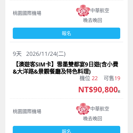
中華航空
桃園國際機場
晚去晚回
報名
9
天
2026/11/24(二)
【澳遊客SIM卡】雪墨雙都宴9日遊(含小費
&大洋路&景觀餐廳及特色料理)
機位
22
可售
19
NT$90,800
起
中華航空
桃園國際機場
晚去晚回
報名