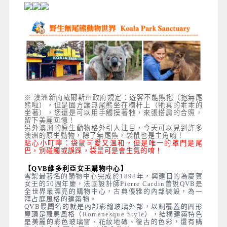
※ 澳洲新南威爾斯州政府規定：遊客不能熊抱（抱無尾
熊啦），但是園方讓無尾熊坐在欄杆上（牠真的乖乖的
坐著），您還是可以用手觸摸著牠，來張搭肩的合照，
留下美麗回憶！
另外澳洲的原生動物格外引人注目，今天可以見到許多
澳洲的原生動物，除了無尾熊，袋鼠也是主角唷！
貼心小叮嚀：袋鼠可愛又溫和，但是唯一的罩門是尾
巴，別碰觸或誤踩，袋鼠可是會生氣的唷！
【QVB維多利亞女王購物中心】
雪梨最著名的購物中心完成於1898年，興建目的為慶賀
女王的50週年慶，法國設計師Pierre Cardin曾說QVB是
全世界最漂亮的購物中心，古典優雅的內部裝設，為一
拜占庭風格的建築物。
QVB最聞名的就是內部彩繪玻璃外部，以銅覆蓋的圓形
屋頂是羅馬風格（Romanesque Style），結構建築特色
是美麗的彩色玻璃窗、花紋地磚、復古的色彩，還有購