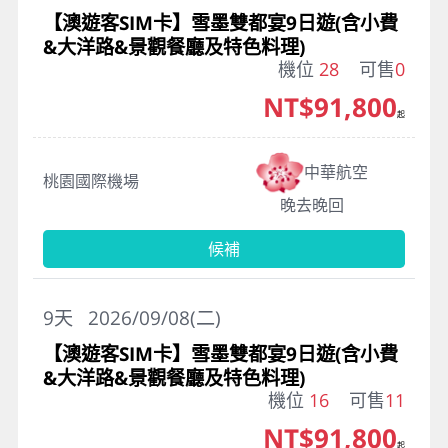
【澳遊客SIM卡】雪墨雙都宴9日遊(含小費
&大洋路&景觀餐廳及特色料理)
機位
28
可售
0
NT$91,800
起
中華航空
桃園國際機場
晚去晚回
候補
9
天
2026/09/08(二)
【澳遊客SIM卡】雪墨雙都宴9日遊(含小費
&大洋路&景觀餐廳及特色料理)
機位
16
可售
11
NT$91,800
起