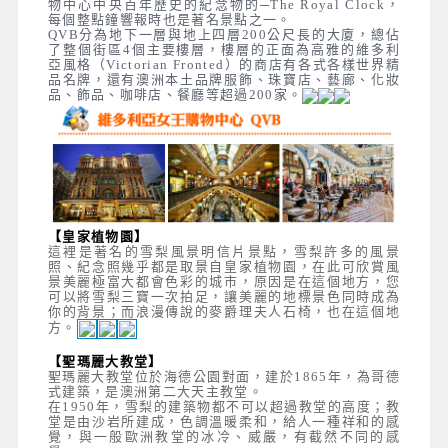
物中心中央百年歷史的紀念物的─The Royal Clock，
每個整點鐘響報時也是著名景點之一。
QVB分為地下一層與地上四層200公尺長的大廈，總佔
了整個街區4個主要樓層，樓層的正面為高雅的維多利
亞風格（Victorian Fronted）的商店有各式各樣世界精
品名牌，還有澳洲本土品牌服飾、珠寶店、藝廊、化妝
品、飾品、咖啡店、餐廳等超過200家。
【皇家植物園】
這裡是著名的雪梨風景明信片景點，雪梨許多的風景
照、紀念照幾乎都是取景自皇家植物園，在此可欣賞風
景美麗極富大都會色彩的城市，原因是在這個地方，您
可以將雪梨三寶一次拍足，讓美麗的地標景色同時成為
你的背景；而浪漫傳說的麥爵理夫人石椅，也在這個地
方。
【聖瑪麗大教堂】
聖瑪麗大教堂位於海德公園對面，建於1865年，為哥德
式建築，是澳洲第二大天主教堂。
在1950年，雪梨的建築物都不可以超過教堂的高度；教
堂是由沙岩所建成，色調溫暖柔和，給人一種祥和的感
覺，與一般歐洲教堂的冰冷、威嚴，有截然不同的感