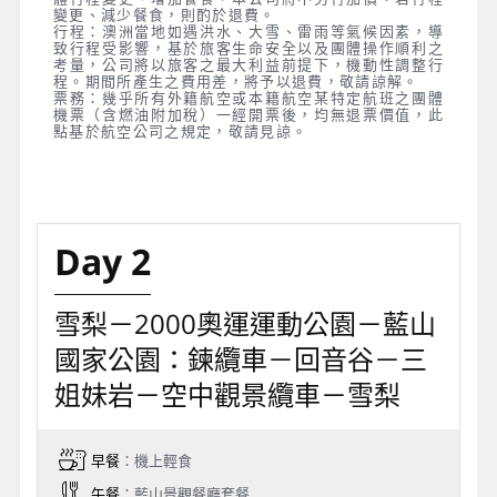
變更、減少餐食，則酌於退費。
行程：澳洲當地如遇洪水、大雪、雷雨等氣候因素，導
致行程受影響，基於旅客生命安全以及團體操作順利之
考量，公司將以旅客之最大利益前提下，機動性調整行
程。期間所產生之費用差，將予以退費，敬請諒解。
票務：幾乎所有外籍航空或本籍航空某特定航班之團體
機票（含燃油附加稅）一經開票後，均無退票價值，此
點基於航空公司之規定，敬請見諒。
Day 2
雪梨－2000奧運運動公園－藍山
國家公園：鍊纜車－回音谷－三
姐妹岩－空中觀景纜車－雪梨
早餐
：機上輕食
午餐
：藍山景觀餐廳套餐