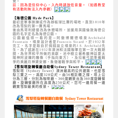
覺。
註：因為是信仰中心，入內時請放低音量。（如遇教堂
有活動則無法入內參觀）
【海德公園 Hyde Park】
最初是軍事操練或作為辦板球比賽的場地，直到1810年
改為雪梨的第一賽馬場。
後由馬哥利總督改為休憩場所，並援用英國倫敦海德公
園的名字定名為海德公園。
公園最值得一看的是─阿徹博爾德噴泉Archibald
Fountain，噴泉設計者是Francois Sicard，於1932年
完工，名字是取自於捐錢設立噴泉的J.S. Archibald先
生，為了感謝在1932年澳洲和法國聯軍在第一次大戰期
間，為世界和平所做的貢獻，池中樹立著希臘神話要太
陽神阿波羅的雕像（手指向東方），及拉著弓箭準備戰
爭的美麗月神黛安娜，象徵著戰爭與和平。
【雪梨塔旋轉餐廳自助餐Sydney Tower Restaurant】
雪梨塔（Sydney Tower）澳洲最高的公共建築，也是雪
梨三寶之一，高度328公尺，由56根巨纜之撐，塔上公
分為三層，分別為咖啡廳、360度觀景台及360度旋轉餐
廳。旋轉餐廳所在高度為250公尺，您可一邊用餐一邊
觀賞雪梨最美的夜景。