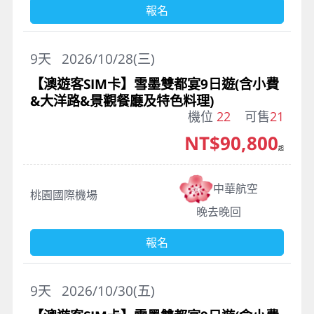
報名
9
天
2026/10/28(三)
【澳遊客SIM卡】雪墨雙都宴9日遊(含小費
&大洋路&景觀餐廳及特色料理)
機位
22
可售
21
NT$90,800
起
中華航空
桃園國際機場
晚去晚回
報名
9
天
2026/10/30(五)