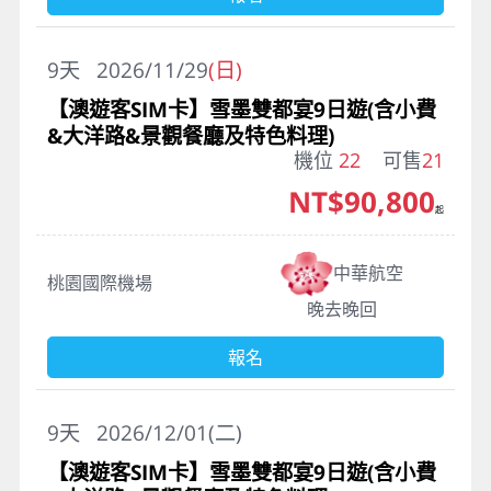
9
天
2026/11/29
(日)
【澳遊客SIM卡】雪墨雙都宴9日遊(含小費
&大洋路&景觀餐廳及特色料理)
機位
22
可售
21
NT$90,800
起
中華航空
桃園國際機場
晚去晚回
報名
9
天
2026/12/01(二)
【澳遊客SIM卡】雪墨雙都宴9日遊(含小費