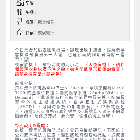
早餐
：
午餐
：
晚餐
：機上輕食
住宿
：夜宿機上
今日集合於桃園國際機場，辦理出境手續後，搭乘豪華
客機直飛澳洲第一大城，
也是新南威爾斯省首府－雪
梨。
夜宿於機上，飛行時間約九小時。
（因夜宿機上，請自
備輕薄衣物以備不時之需，如有配戴隱形眼鏡的貴賓，
請隨身攜帶藥水隨身包）
航機介紹：
飛往澳洲航班為空中巴士A330-200，全艙配備有MASC
3000i的全數位自選互動式娛樂系統（Audio/Video on
Demand），此系統為目前航空業界中最先進、配備最
齊全的機上娛樂系統。自選互動式娛樂系統
（AVOD），可同時播放10部電影長片、12部電視短
片、超過500首風格各異的樂曲及5種讓您大顯身手的電
腦遊戲， 陪伴您渡過一趟充實、愉悅的機上旅程。
特別說明&提醒：
航班：實際航班時間以航空公司為最終確認。若因航空
公司或不可抗力因素，變動航班時間或轉機點，造成團
體行程變更、增加餐食，本公司將不另行加價。若行程