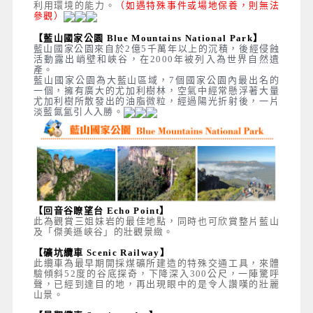
利用環境的能力。
（如遇特殊事件或場地保養，則無法
參觀）
【藍山國家公園 Blue Mountains National Park】
藍山國家公園來自於2億5千萬年以上的沉積，後經侵蝕
活動露出峭壁和峽谷，在2000年被列入為世界自然遺
產。
藍山國家公園為大藍山區域，7個國家公園內最出名的
一個，擁有廣大的尤加利樹林，空氣中經常懸浮著大量
尤加利樹所散發出的油脂微粒，經過陽光折射後，一片
淡藍氤氳引人入勝。
【回音谷瞭望台 Echo Point】
此為觀賞三姐妹岩的最佳地點，同時也可欣賞整片藍山
及「傑美遜峽谷」的壯觀景緻。
【礦坑纜車 Scenic Railway】
此纜車為最早期開採煤礦所建造的特殊交通工具，來體
驗傾斜52度的谷底探奇，下降深入300公尺，一陣驚呼
聲，已經到達目的地，再出現眼中的是令人讚嘆的壯麗
山景。