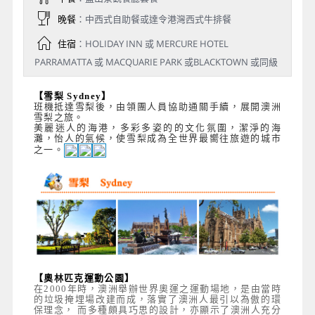
晚餐
：中西式自助餐或達令港灣西式牛排餐
住宿
：HOLIDAY INN 或 MERCURE HOTEL
PARRAMATTA 或 MACQUARIE PARK 或BLACKTOWN 或同級
【雪梨 Sydney】
班機抵達雪梨後，由領團人員協助通關手續，展開澳洲
雪梨之旅。
美麗迷人的海港，多彩多姿的的文化氛圍，潔淨的海
灘，怡人的氣候，使雪梨成為全世界最嚮往旅遊的城市
之一。
【奧林匹克運動公園】
在2000年時，澳洲舉辦世界奧運之運動場地，是由當時
的垃圾掩埋場改建而成，落實了澳洲人最引以為傲的環
保理念， 而多種頗具巧思的設計，亦顯示了澳洲人充分