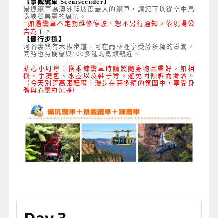
【景觀纜車 Sceniscender】
景觀纜車為澳洲爬坡度最大的纜車，讓您可以從空中鳥
瞰峽谷美麗的風光。
*
如遇纜車不定期維修停駛，恕不另行通知，依現場公
告為主
。
【健行步道】
河谷裏築有木板步道，可在雨林裡享受芬多精的滋潤，
同時也有機會與400多種的鳥類親近。
貼心小叮嚀：
搭乘鍊纜車時請將隨身物品帶好，如相
機、手提包、水壺以及鞋子等，避免因傾斜而滑落。
（今天別穿高跟鞋唷！漫步在芬多精的氛圍中，享受身
體與心靈的沉靜）
Day 3