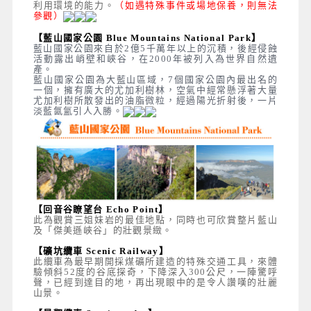
利用環境的能力。
（如遇特殊事件或場地保養，則無法
參觀）
【藍山國家公園 Blue Mountains National Park】
藍山國家公園來自於2億5千萬年以上的沉積，後經侵蝕
活動露出峭壁和峽谷，在2000年被列入為世界自然遺
產。
藍山國家公園為大藍山區域，7個國家公園內最出名的
一個，擁有廣大的尤加利樹林，空氣中經常懸浮著大量
尤加利樹所散發出的油脂微粒，經過陽光折射後，一片
淡藍氤氳引人入勝。
【回音谷瞭望台 Echo Point】
此為觀賞三姐妹岩的最佳地點，同時也可欣賞整片藍山
及「傑美遜峽谷」的壯觀景緻。
【礦坑纜車 Scenic Railway】
此纜車為最早期開採煤礦所建造的特殊交通工具，來體
驗傾斜52度的谷底探奇，下降深入300公尺，一陣驚呼
聲，已經到達目的地，再出現眼中的是令人讚嘆的壯麗
山景。