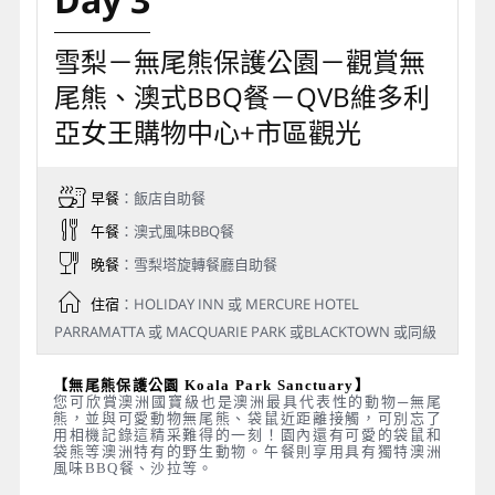
雪梨－無尾熊保護公園－觀賞無
尾熊、澳式BBQ餐－QVB維多利
亞女王購物中心+市區觀光
早餐
：飯店自助餐
午餐
：澳式風味BBQ餐
晚餐
：雪梨塔旋轉餐廳自助餐
住宿
：HOLIDAY INN 或 MERCURE HOTEL
PARRAMATTA 或 MACQUARIE PARK 或BLACKTOWN 或同級
【無尾熊保護公園 Koala Park Sanctuary】
您可欣賞澳洲國寶級也是澳洲最具代表性的動物─無尾
熊，並與可愛動物無尾熊、袋鼠近距離接觸，可別忘了
用相機記錄這精采難得的一刻！園內還有可愛的袋鼠和
袋熊等澳洲特有的野生動物。午餐則享用具有獨特澳洲
風味BBQ餐、沙拉等。