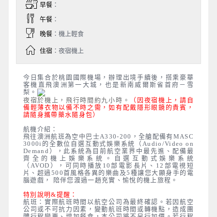
早餐
：
午餐
：
晚餐
：機上輕食
住宿
：夜宿機上
今日集合於桃園國際機場，辦理出境手續後，搭乘豪華
客機直飛澳洲第一大城，
也是新南威爾斯省首府－雪
梨。
夜宿於機上，飛行時間約九小時。
（因夜宿機上，請自
備輕薄衣物以備不時之需，如有配戴隱形眼鏡的貴賓，
請隨身攜帶藥水隨身包）
航機介紹：
飛往澳洲航班為空中巴士A330-200，全艙配備有MASC
3000i的全數位自選互動式娛樂系統（Audio/Video on
Demand），此系統為目前航空業界中最先進、配備最
齊全的機上娛樂系統。自選互動式娛樂系統
（AVOD），可同時播放10部電影長片、12部電視短
片、超過500首風格各異的樂曲及5種讓您大顯身手的電
腦遊戲， 陪伴您渡過一趟充實、愉悅的機上旅程。
特別說明&提醒：
航班：實際航班時間以航空公司為最終確認。若因航空
公司或不可抗力因素，變動航班時間或轉機點，造成團
體行程變更、增加餐食，本公司將不另行加價。若行程