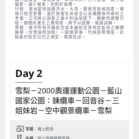
變更、減少餐食，則酌於退費。
行程：澳洲當地如遇洪水、大雪、雷雨等氣候因素，導
致行程受影響，基於旅客生命安全以及團體操作順利之
考量，公司將以旅客之最大利益前提下，機動性調整行
程。期間所產生之費用差，將予以退費，敬請諒解。
票務：幾乎所有外籍航空或本籍航空某特定航班之團體
機票（含燃油附加稅）一經開票後，均無退票價值，此
點基於航空公司之規定，敬請見諒。
Day 2
雪梨－2000奧運運動公園－藍山
國家公園：鍊纜車－回音谷－三
姐妹岩－空中觀景纜車－雪梨
早餐
：機上輕食
午餐
：藍山景觀餐廳套餐