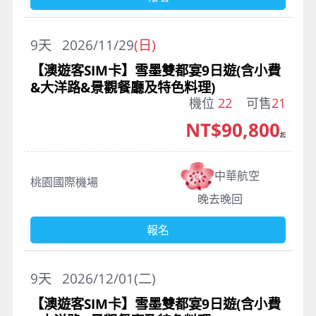
9
天
2026/11/29
(日)
【澳遊客SIM卡】雪墨雙都宴9日遊(含小費
&大洋路&景觀餐廳及特色料理)
機位
22
可售
21
NT$90,800
起
中華航空
桃園國際機場
晚去晚回
報名
9
天
2026/12/01(二)
【澳遊客SIM卡】雪墨雙都宴9日遊(含小費