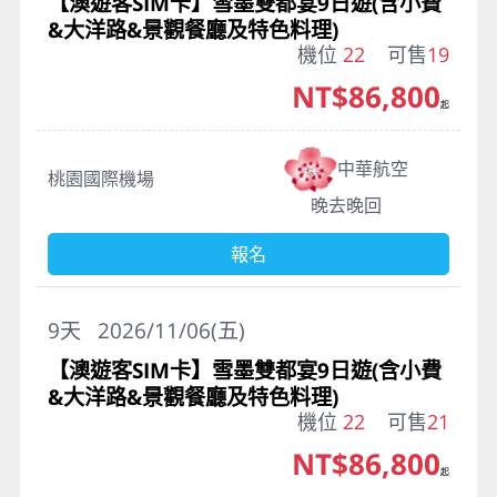
【澳遊客SIM卡】雪墨雙都宴9日遊(含小費
&大洋路&景觀餐廳及特色料理)
機位
22
可售
19
NT$86,800
起
中華航空
桃園國際機場
晚去晚回
報名
9
天
2026/11/06(五)
【澳遊客SIM卡】雪墨雙都宴9日遊(含小費
&大洋路&景觀餐廳及特色料理)
機位
22
可售
21
NT$86,800
起