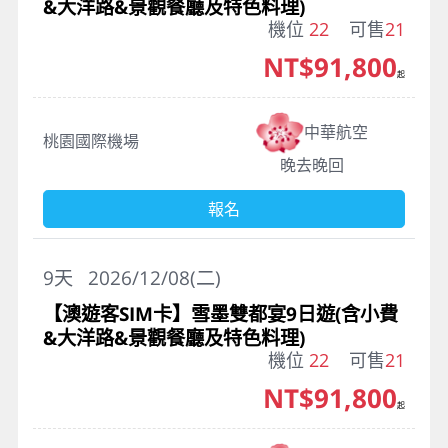
&大洋路&景觀餐廳及特色料理)
機位
22
可售
21
NT$91,800
起
中華航空
桃園國際機場
晚去晚回
報名
9
天
2026/12/08(二)
【澳遊客SIM卡】雪墨雙都宴9日遊(含小費
&大洋路&景觀餐廳及特色料理)
機位
22
可售
21
NT$91,800
起