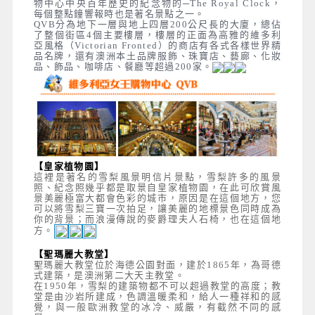
物中心中央百年歷史的紀念物的─The Royal Clock，
每個整點鐘響報時也是著名景點之一。
QVB分為地下一層與地上四層200公尺長的大廈，總佔
了整個街區4個主要樓層，樓層的正面為高雅的維多利
亞風格（Victorian Fronted）的商店有各式各樣世界精
品名牌，還有澳洲本土品牌服飾、珠寶店、藝廊、化妝
品、飾品、咖啡店、餐廳等超過200家。
【皇家植物園】
這裡是著名的雪梨風景明信片景點，雪梨許多的風景
照、紀念照幾乎都是取景自皇家植物園，在此可欣賞風
景美麗極富大都會色彩的城市，原因是在這個地方，您
可以將雪梨三寶一次拍足，讓美麗的地標景色同時成為
你的背景；而浪漫傳說的麥爵理夫人石椅，也在這個地
方。
【聖瑪麗大教堂】
聖瑪麗大教堂位於海德公園對面，建於1865年，為哥德
式建築，是澳洲第二大天主教堂。
在1950年，雪梨的建築物都不可以超過教堂的高度；教
堂是由沙岩所建成，色調溫暖柔和，給人一種祥和的感
覺，與一般歐洲教堂的冰冷、威嚴，有截然不同的感