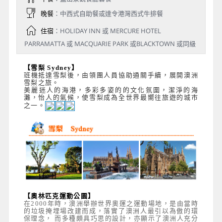
晚餐
：中西式自助餐或達令港灣西式牛排餐
住宿
：HOLIDAY INN 或 MERCURE HOTEL
PARRAMATTA 或 MACQUARIE PARK 或BLACKTOWN 或同級
【雪梨 Sydney】
班機抵達雪梨後，由領團人員協助通關手續，展開澳洲
雪梨之旅。
美麗迷人的海港，多彩多姿的的文化氛圍，潔淨的海
灘，怡人的氣候，使雪梨成為全世界最嚮往旅遊的城市
之一。
【奧林匹克運動公園】
在2000年時，澳洲舉辦世界奧運之運動場地，是由當時
的垃圾掩埋場改建而成，落實了澳洲人最引以為傲的環
保理念， 而多種頗具巧思的設計，亦顯示了澳洲人充分