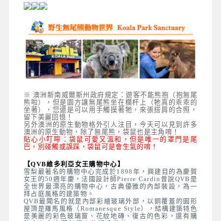
※ 澳洲新南威爾斯州政府規定：遊客不能熊抱（抱無尾
熊啦），但是園方讓無尾熊坐在欄杆上（牠真的乖乖的
坐著），您還是可以用手觸摸著牠，來張搭肩的合照，
留下美麗回憶！
另外澳洲的原生動物格外引人注目，今天可以見到許多
澳洲的原生動物，除了無尾熊，袋鼠也是主角唷！
貼心小叮嚀：袋鼠可愛又溫和，但是唯一的罩門是尾
巴，別碰觸或誤踩，袋鼠可是會生氣的唷！
【QVB維多利亞女王購物中心】
雪梨最著名的購物中心完成於1898年，興建目的為慶賀
女王的50週年慶，法國設計師Pierre Cardin曾說QVB是
全世界最漂亮的購物中心，古典優雅的內部裝設，為一
拜占庭風格的建築物。
QVB最聞名的就是內部彩繪玻璃外部，以銅覆蓋的圓形
屋頂是羅馬風格（Romanesque Style），結構建築特色
是美麗的彩色玻璃窗、花紋地磚、復古的色彩，還有購