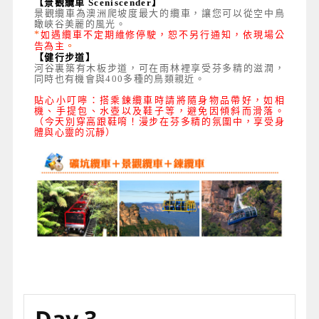
【景觀纜車 Sceniscender】
景觀纜車為澳洲爬坡度最大的纜車，讓您可以從空中鳥
瞰峽谷美麗的風光。
*
如遇纜車不定期維修停駛，恕不另行通知，依現場公
告為主
。
【健行步道】
河谷裏築有木板步道，可在雨林裡享受芬多精的滋潤，
同時也有機會與400多種的鳥類親近。
貼心小叮嚀：
搭乘鍊纜車時請將隨身物品帶好，如相
機、手提包、水壺以及鞋子等，避免因傾斜而滑落。
（今天別穿高跟鞋唷！漫步在芬多精的氛圍中，享受身
體與心靈的沉靜）
Day 3