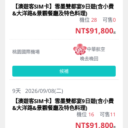
【澳遊客SIM卡】雪墨雙都宴9日遊(含小費
&大洋路&景觀餐廳及特色料理)
機位
28
可售
0
NT$91,800
起
中華航空
桃園國際機場
晚去晚回
候補
9
天
2026/09/08(二)
【澳遊客SIM卡】雪墨雙都宴9日遊(含小費
&大洋路&景觀餐廳及特色料理)
機位
16
可售
11
NT$91,800
起