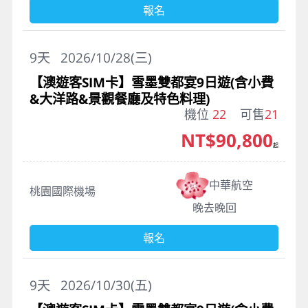
報名
9
天
2026/10/28(三)
【澳遊客SIM卡】雪墨雙都宴9日遊(含小費
&大洋路&景觀餐廳及特色料理)
機位
22
可售
21
NT$90,800
起
中華航空
桃園國際機場
晚去晚回
報名
9
天
2026/10/30(五)