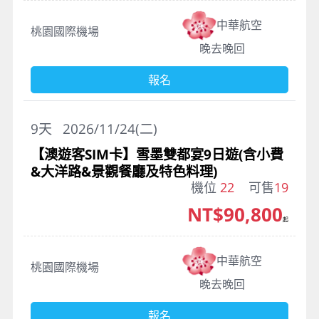
中華航空
桃園國際機場
晚去晚回
報名
9
天
2026/11/24(二)
【澳遊客SIM卡】雪墨雙都宴9日遊(含小費
&大洋路&景觀餐廳及特色料理)
機位
22
可售
19
NT$90,800
起
中華航空
桃園國際機場
晚去晚回
報名