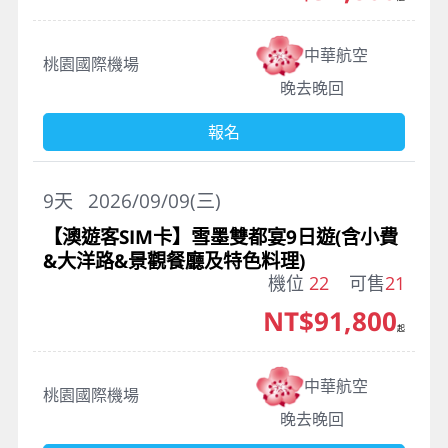
中華航空
桃園國際機場
晚去晚回
報名
9
天
2026/09/09(三)
【澳遊客SIM卡】雪墨雙都宴9日遊(含小費
&大洋路&景觀餐廳及特色料理)
機位
22
可售
21
NT$91,800
起
中華航空
桃園國際機場
晚去晚回