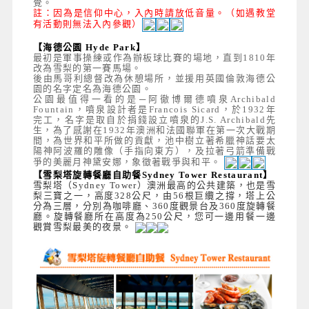
覺。
註：因為是信仰中心，入內時請放低音量。（如遇教堂
有活動則無法入內參觀）
【海德公園 Hyde Park】
最初是軍事操練或作為辦板球比賽的場地，直到1810年
改為雪梨的第一賽馬場。
後由馬哥利總督改為休憩場所，並援用英國倫敦海德公
園的名字定名為海德公園。
公園最值得一看的是─阿徹博爾德噴泉Archibald
Fountain，噴泉設計者是Francois Sicard，於1932年
完工，名字是取自於捐錢設立噴泉的J.S. Archibald先
生，為了感謝在1932年澳洲和法國聯軍在第一次大戰期
間，為世界和平所做的貢獻，池中樹立著希臘神話要太
陽神阿波羅的雕像（手指向東方），及拉著弓箭準備戰
爭的美麗月神黛安娜，象徵著戰爭與和平。
【雪梨塔旋轉餐廳自助餐Sydney Tower Restaurant】
雪梨塔（Sydney Tower）澳洲最高的公共建築，也是雪
梨三寶之一，高度328公尺，由56根巨纜之撐，塔上公
分為三層，分別為咖啡廳、360度觀景台及360度旋轉餐
廳。旋轉餐廳所在高度為250公尺，您可一邊用餐一邊
觀賞雪梨最美的夜景。