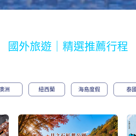
國外旅遊｜精選推薦行程
澳洲
紐西蘭
海島度假
泰