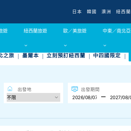
日本
韓國
澳洲
紐西蘭
旅遊
紐西蘭旅遊
歐／美旅遊
中東／南北亞
北之旅
墨爾本
立刻預訂紐西蘭
中四國限定
出發地
出發期間