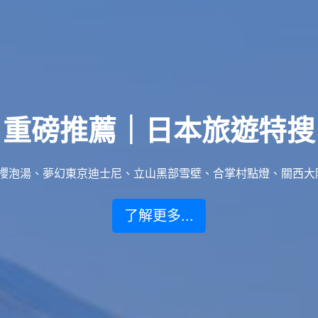
重磅推薦｜日本旅遊特搜
泡湯、夢幻東京迪士尼、立山黑部雪壁、合掌村點燈、關西大阪賞楓
了解更多...