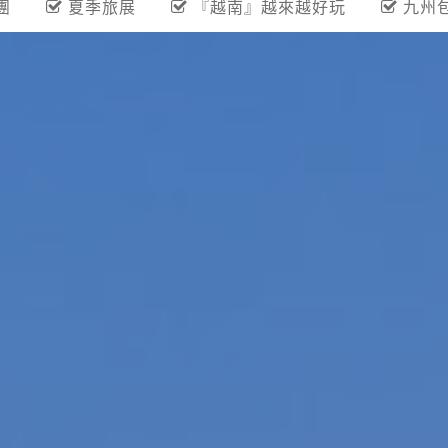
團
夏季旅展
『越南』越來越好玩
九州