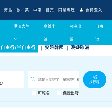
海島
歐／美
中東
首頁
同業專區
會員登入
港澳大陸
高雄出
台中出
自由
發
發
行
自由行/半自由行
安妞韓國
漫遊歐洲
找行程
可報名
保證出發