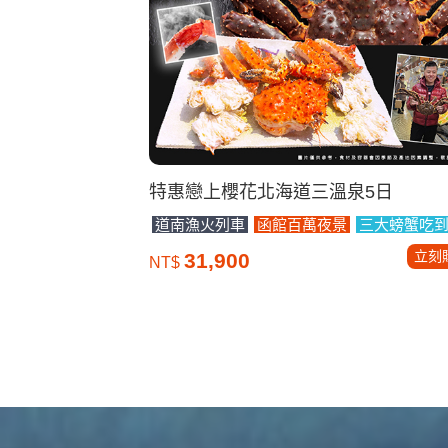
特惠戀上櫻花北海道三溫泉5日
道南漁火列車
函館百萬夜景
三大螃蟹吃
立刻
31,900
NT$