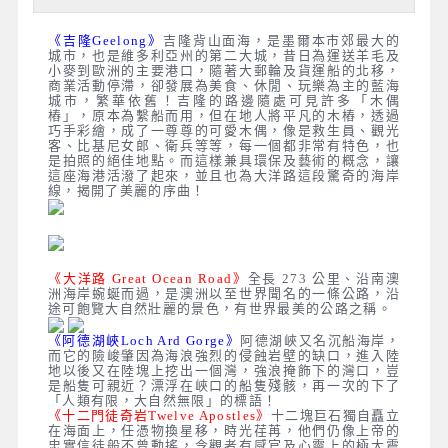
《吉隆Geelong》
吉隆背山面海，是墨爾本市郊最大的
城市，也是維多利亞州的第二大城，昔日為運送羊毛及
小麥到歐洲的主要港口，隨著大郵輪及貨運船的北移，
商業活動停滯，卻發展為美食、休閒、玩樂為主的藍海
城市，繁華依舊！吉隆的路邊隨處可見許多「木偶
樁」，原本為繫船而用，但在地人將平凡的木樁，透過
巧手彩繪，成了一尊尊的可愛木偶，像是救生員、觀光
客、比基尼女郎、衛兵等等，每一個都非常有特色，也
是拍照的絕佳地點。而這樣兼具環保及藝術的概念，讓
這座海港活潑了起來，並且也為大洋路這段驚奇的海岸
線，揭開了美麗的序曲！
《大洋路 Great Ocean Road》
全長 273 公里、沿南澳
洲海岸蜿蜒而過，是澳洲以至世界聞名的一條公路，沿
途可飽覽大自然壯麗的景色，有世界最美的公路之稱。
《阿德湖峽Loch Ard Gorge》
阿德湖峽又名沉船海岸，
而它的險峻肇因為海浪強烈的侵蝕岩壁的缺口，進入陸
地以後又在陸塊上挖出一個灣，強浪掩飾下的灣口，豈
是船隻可親近？漂浮在峽口的船隻殘骸，再一次的下了
「人類有限，大自然無限」的標語！
《十二門徒奇岩Twelve Apostles》
十二塊巨石獨自矗立
在海面上，任憑物換星移，時光荏苒，他們仍像上帝的
忠實信徒般不曾動搖，令觀者有感官及心靈上的極大震