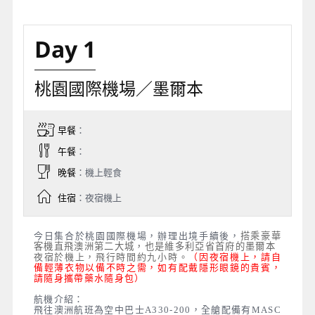
Day 1
桃園國際機場／墨爾本
早餐
：
午餐
：
晚餐
：機上輕食
住宿
：夜宿機上
今日集合於桃園國際機場，辦理出境手續後，
搭乘豪華
客機直飛澳洲第二大城，也是維多利亞省首府的墨爾本
夜宿於機上，飛行時間約九小時。
（因夜宿機上，請自
備輕薄衣物以備不時之需，如有配戴隱形眼鏡的貴賓，
請隨身攜帶藥水隨身包）
航機介紹：
飛往澳洲航班為空中巴士A330-200，全艙配備有MASC