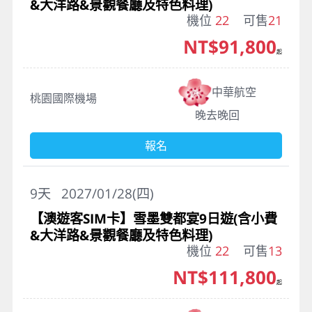
&大洋路&景觀餐廳及特色料理)
機位
22
可售
21
NT$91,800
起
中華航空
桃園國際機場
晚去晚回
報名
9
天
2027/01/28(四)
【澳遊客SIM卡】雪墨雙都宴9日遊(含小費
&大洋路&景觀餐廳及特色料理)
機位
22
可售
13
NT$111,800
起