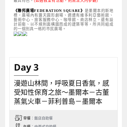
最具特色。
(如遇教堂有活動
，
則無法入內參觀)
《聯邦廣場FEDERATION SQUARE》
是墨爾本的新地
標，
廣場內有露天圓形劇場、週遭有維多利亞藝術館、
藝術中心、旅客服務中心、咖啡館、商店林立，還有設
計前衛、以不規則面構圖而成的建築等等，所共同組成
的一個別具一格的市民廣場。
Day 3
漫遊山林間，呼吸夏日香氣，感
受知性保育之旅～墨爾本－古董
蒸氣火車－菲利普島－墨爾本
早餐
：飯店自助餐
午餐
：中西式自助餐