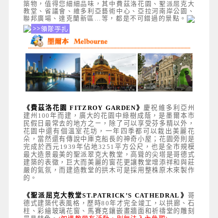
築物，值得您細細品味，其中費茲洛花園、聖派屈克大
教堂、省議會、維多利亞藝術中心、亞拉河南岸公園、
聯邦廣場、達克蘭新區…等，都是不可錯過的景點。
《費茲洛花園 FITZROY GARDEN》
慶祝維多利亞州
建州100年而建，廣大的花園中綠樹成蔭，是墨爾本市
民假日最常去的地方之ㄧ，除了可以享受芬多精以外，
花園中還有個溫室花坊，一年四季都可以栽出美麗花
朵，當然還有傳說中庫克船長的神奇小屋；花園旁則是
完成於西元1939年佔地3251平方公尺，也是全市規模
最大造景最美的聖派翠克大教堂，高聳的尖塔是哥德式
建築的表徵，巨大而美麗的窗花更讓教堂增添祥和與莊
嚴的氣氛，而建造教堂的拱木可是採用整株原木來製作
的。
《聖派屈克大教堂ST.PATRICK’S CATHEDRAL》
哥
德式建築代表風格，歷時80
年才完全竣工
，以拱廊、石
柱、彩繪玻璃花窗、馬賽克鑲嵌畫牆面和祈禱堂的雕刻