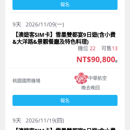
報名
9
天
2026/11/09(一)
【澳遊客SIM卡】雪墨雙都宴9日遊(含小費
&大洋路&景觀餐廳及特色料理)
機位
22
可售
13
NT$90,800
起
中華航空
桃園國際機場
晚去晚回
報名
9
天
2026/11/19(四)