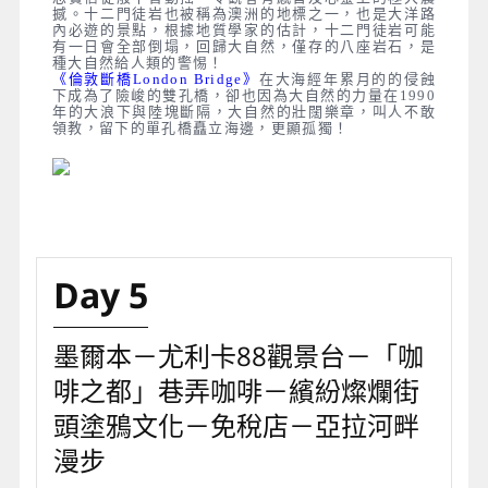
撼。十二門徒岩也被稱為澳洲的地標之一，也是大洋路
內必遊的景點，根據地質學家的估計，十二門徒岩可能
有一日會全部倒塌，回歸大自然，僅存的八座岩石，是
種大自然給人類的警惕！
《倫敦斷橋London Bridge》
在大海經年累月的的侵蝕
下成為了險峻的雙孔橋，卻也因為大自然的力量在1990
年的大浪下與陸塊斷隔，大自然的壯闊樂章，叫人不敢
領教，留下的單孔橋矗立海邊，更顯孤獨！
Day 5
墨爾本－尤利卡88觀景台－「咖
啡之都」巷弄咖啡－繽紛燦爛街
頭塗鴉文化－免稅店－亞拉河畔
漫步