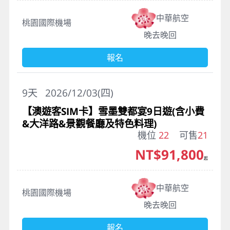
中華航空
桃園國際機場
晚去晚回
報名
9
天
2026/12/03(四)
【澳遊客SIM卡】雪墨雙都宴9日遊(含小費
&大洋路&景觀餐廳及特色料理)
機位
22
可售
21
NT$91,800
起
中華航空
桃園國際機場
晚去晚回
報名