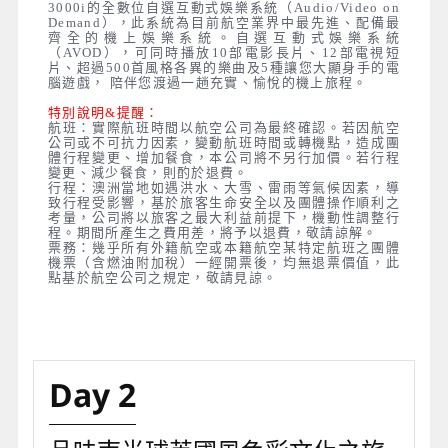
3000i的全數位自選互動式娛樂系統（Audio/Video on
Demand），此系統為目前航空業界中最先進、配備最
齊全的機上娛樂系統。自選互動式娛樂系統
（AVOD），可同時播放10部電影長片、12部電視短
片、超過500首風格各異的樂曲及5種讓您大顯身手的電
腦遊戲， 陪伴您渡過一趟充實、愉悅的機上旅程。
特別說明&提醒：
航班：實際航班時間以航空公司為最終確認。若因航空
公司或不可抗力因素，變動航班時間或轉機點，造成團
體行程變更、增加餐食，本公司將不另行加價。若行程
變更、減少餐食，則酌於退費。
行程：澳洲當地如遇洪水、大雪、雷雨等氣候因素，導
致行程受影響，基於旅客生命安全以及團體操作順利之
考量，公司將以旅客之最大利益前提下，機動性調整行
程。期間所產生之費用差，將予以退費，敬請諒解。
票務：幾乎所有外籍航空或本籍航空某特定航班之團體
機票（含燃油附加稅）一經開票後，均無退票價值，此
點基於航空公司之規定，敬請見諒。
Day 2