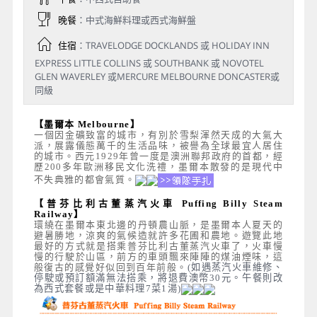
晚餐
：中式海鮮料理或西式海鮮盤
住宿
：TRAVELODGE DOCKLANDS 或 HOLIDAY INN
EXPRESS LITTLE COLLINS 或 SOUTHBANK 或 NOVOTEL
GLEN WAVERLEY 或MERCURE MELBOURNE DONCASTER或
同級
【墨爾本 Melbourne】
一個因金礦致富的城市，有別於雪梨渾然天成的大氣大
派，展露儀態萬千的生活品味，被譽為全球最宜人居住
的城市。西元1929年曾一度是澳洲聯邦政府的首都，經
歷200多年歐洲移民文化洗禮，墨爾本散發的是現代中
不失典雅的都會氣質。
【普芬比利古董蒸汽火車 Puffing Billy Steam
Railway】
環繞在墨爾本東北邊的丹頓農山脈，是墨爾本人夏天的
避暑勝地，涼爽的氣候造就許多花圃和農地。遊覽此地
最好的方式就是搭乘普芬比利古董蒸汽火車了，火車慢
慢的行駛於山區，前方的車頭飄來陣陣的煤油煙味，這
般復古的感覺好似回到百年前般。
(如遇蒸汽火車維修、
停駛或預訂額滿無法搭乘，將退費澳幣30元。午餐則改
為西式套餐或是中華料理7菜1湯)