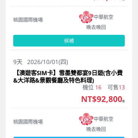
中華航空
桃園國際機場
晚去晚回
候補
9
天
2026/10/01(四)
【澳遊客SIM卡】雪墨雙都宴9日遊(含小費
&大洋路&景觀餐廳及特色料理)
機位
16
可售
13
NT$92,800
起
中華航空
桃園國際機場
晚去晚回