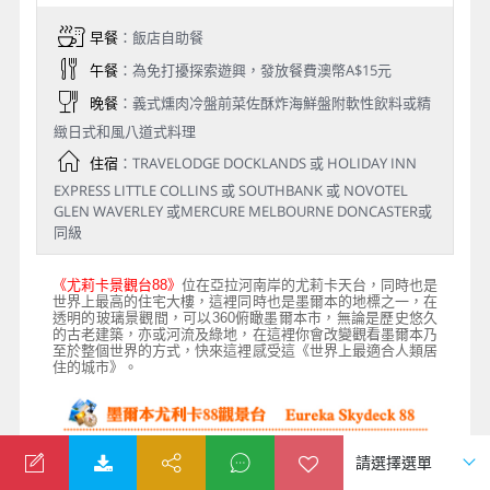
早餐
：飯店自助餐
午餐
：為免打擾探索遊興，發放餐費澳幣A$15元
晚餐
：義式燻肉冷盤前菜佐酥炸海鮮盤附軟性飲料或精
緻日式和風八道式料理
住宿
：TRAVELODGE DOCKLANDS 或 HOLIDAY INN
EXPRESS LITTLE COLLINS 或 SOUTHBANK 或 NOVOTEL
GLEN WAVERLEY 或MERCURE MELBOURNE DONCASTER或
同級
《尤莉卡景觀台
88
》
位在亞拉河南岸的尤莉卡天台，同時也是
世界上最高的住宅大樓，這裡同時也是墨爾本的地標之一，在
透明的玻璃景觀間，可以
360
俯瞰墨爾本市，無論是歷史悠久
的古老建築，亦或河流及綠地，在這裡你會改變觀看墨爾本乃
至於整個世界的方式，快來這裡感受這《世界上最適合人類居
住的城市》。