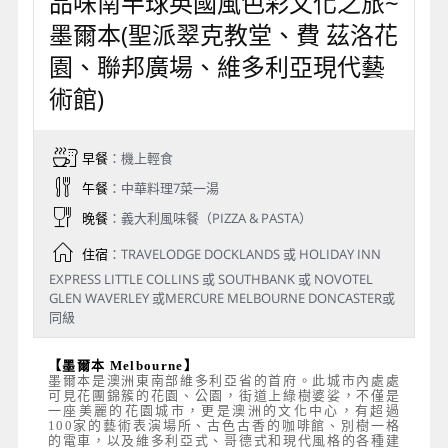
品味南半球英國風色彩文化之旅~
墨爾本(聖派翠克教堂、費 茲洛花
園、聯邦廣場、維多利亞現代藝
術館)
早餐
：機上輕食
午餐
：中華料理7菜一湯
晚餐
：義大利風味餐（PIZZA & PASTA）
住宿
：TRAVELODGE DOCKLANDS 或 HOLIDAY INN
EXPRESS LITTLE COLLINS 或 SOUTHBANK 或 NOVOTEL
GLEN WAVERLEY 或MERCURE MELBOURNE DONCASTER或
同級
【墨爾本 Melbourne】
墨爾本是澳洲東南部維多利亞省的首府。此城市內處處
可見花團錦簇的花園、公園，街道上綠樹婆娑，不僅是
一座美麗的花園城市，更是澳洲的文化中心，有超過
100家的藝術表演場所、古色古香的咖啡館、別樹一格
的電車，以及維多利亞式、哥德式和現代風格的各種建