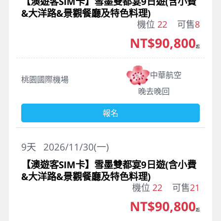
【澳遊客SIM卡】雪墨雙都宴9日遊(含小費
&大洋路&景觀餐廳及特色料理)
機位
22
可售
8
NT$90,800
起
中華航空
桃園國際機場
晚去晚回
報名
9
天
2026/11/30(一)
【澳遊客SIM卡】雪墨雙都宴9日遊(含小費
&大洋路&景觀餐廳及特色料理)
機位
22
可售
21
NT$90,800
起