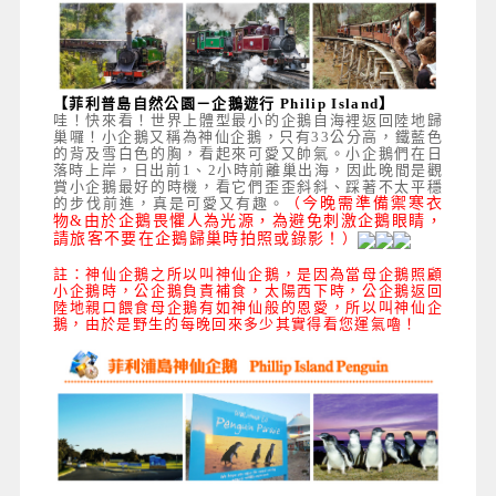
【菲利普島自然公園－企鵝遊行 Philip Island】
哇！快來看！世界上體型最小的企鵝自海裡返回陸地歸
巢囉！小企鵝又稱為神仙企鵝，只有33公分高，鐵藍色
的背及雪白色的胸，看起來可愛又帥氣。小企鵝們在日
落時上岸，日出前1、2小時前離巢出海，因此晚間是觀
賞小企鵝最好的時機，看它們歪歪斜斜、踩著不太平穩
的步伐前進，真是可愛又有趣。
（
今晚需準備禦寒衣
物
&
由於企鵝畏懼人為光源，為避免刺激企鵝眼睛，
請旅客不要在企鵝歸巢時拍照或錄影
！
）
註：神仙企鵝之所以叫神仙企鵝，是因為當母企鵝照顧
小企鵝時，公企鵝負責補食，太陽西下時，公企鵝返回
陸地親口餵食母企鵝有如神仙般的恩愛，所以叫神仙企
鵝，由於是野生的每晚回來多少其實得看您運氣嚕！