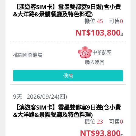
【澳遊客SIM卡】雪墨雙都宴9日遊(含小費
&大洋路&景觀餐廳及特色料理)
機位
45
可售
0
NT$103,800
起
中華航空
桃園國際機場
晚去晚回
候補
9
天
2026/09/24(四)
【澳遊客SIM卡】雪墨雙都宴9日遊(含小費
&大洋路&景觀餐廳及特色料理)
機位
23
可售
0
NT$93,800
起