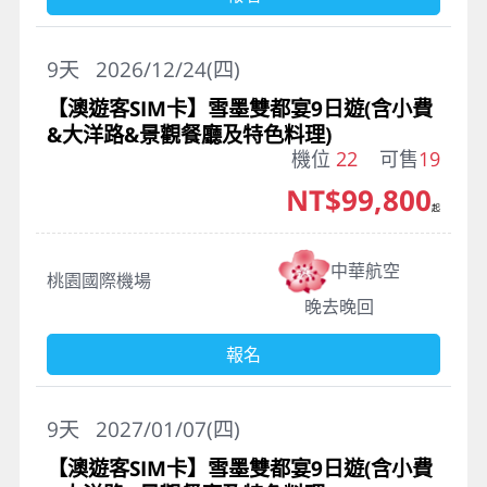
9
天
2026/12/24(四)
【澳遊客SIM卡】雪墨雙都宴9日遊(含小費
&大洋路&景觀餐廳及特色料理)
機位
22
可售
19
NT$99,800
起
中華航空
桃園國際機場
晚去晚回
報名
9
天
2027/01/07(四)
【澳遊客SIM卡】雪墨雙都宴9日遊(含小費