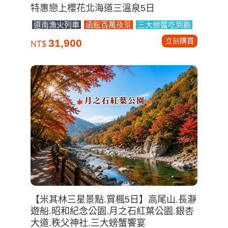
特惠戀上櫻花北海道三溫泉5日
道南漁火列車
函館百萬夜景
三大螃蟹吃到飽
立刻購買
31,900
NT$
【米其林三星景點.賞楓5日】高尾山.長瀞
遊船.昭和紀念公園.月之石紅葉公園.銀杏
大道.秩父神社.三大螃蟹饗宴