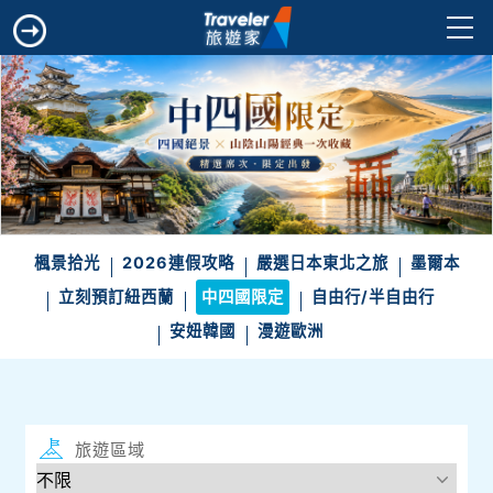
楓景拾光
2026連假攻略
嚴選日本東北之旅
墨爾本
立刻預訂紐西蘭
中四國限定
自由行/半自由行
安妞韓國
漫遊歐洲
旅遊區域