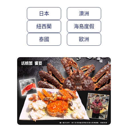
日本
澳洲
紐西蘭
海島度假
泰國
歐洲