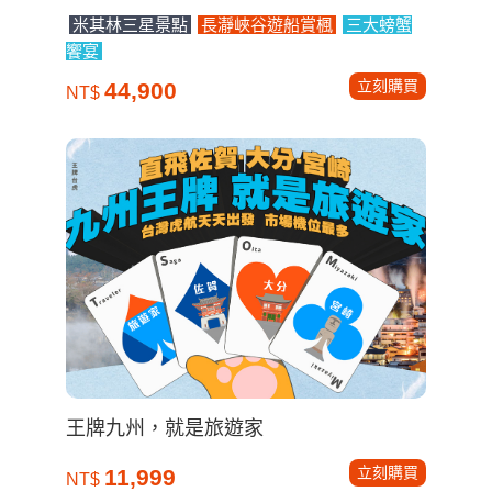
米其林三星景點
長瀞峽谷遊船賞楓
三大螃蟹
饗宴
立刻購買
44,900
NT$
王牌九州，就是旅遊家
立刻購買
11,999
NT$