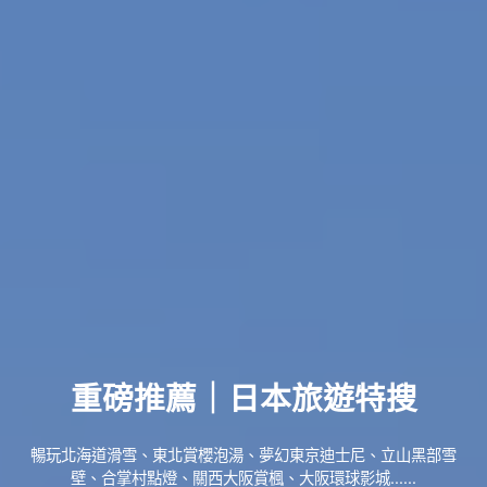
重磅推薦｜日本旅遊特搜
暢玩北海道滑雪、東北賞櫻泡湯、夢幻東京迪士尼、立山黑部雪
壁、合掌村點燈、關西大阪賞楓、大阪環球影城......