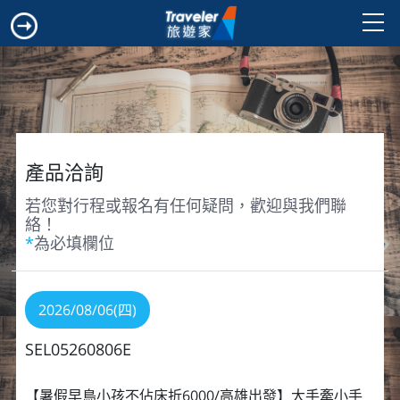
產品洽詢
若您對行程或報名有任何疑問，歡迎與我們聯
絡！
*
為必填欄位
2026/08/06(四)
SEL05260806E
【暑假早鳥小孩不佔床折6000/高雄出發】大手牽小手