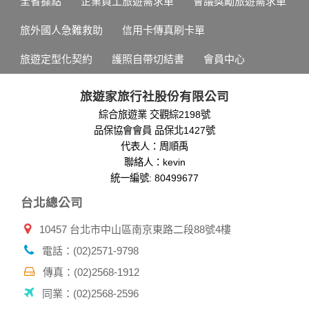
全省據點
企業員工旅遊需求單
會議獎勵旅遊需求單
旅外國人急難救助
信用卡傳真刷卡單
旅遊定型化契約
護照自帶切結書
會員中心
旅遊家旅行社股份有限公司
綜合旅遊業 交觀綜2198號
品保協會會員 品保北1427號
代表人：周順禹
聯絡人：kevin
統一編號: 80499677
台北總公司
10457 台北市中山區南京東路二段88號4樓
電話：(02)2571-9798
傳真：(02)2568-1912
同業：(02)2568-2596