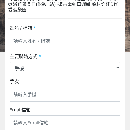
歡遊首爾５日(彩妝1站)~復古電動車體驗.橋村炸雞DIY.
愛寶樂園
姓名 / 稱謂
*
主要聯絡方式
*
手機
Email信箱