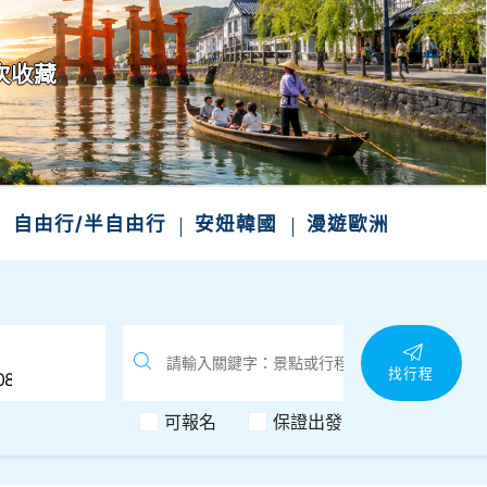
次收藏
自由行/半自由行
安妞韓國
漫遊歐洲
找行程
可報名
保證出發