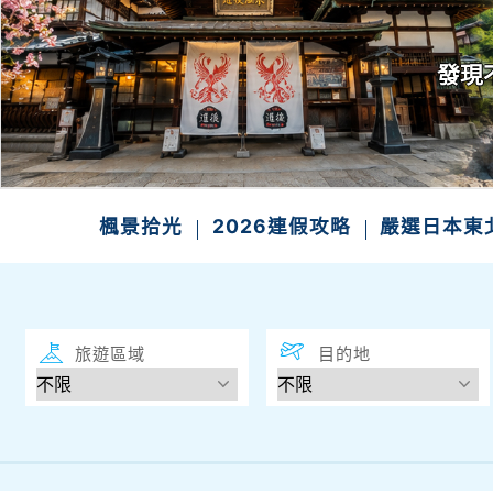
發現
楓景拾光
2026連假攻略
嚴選日本東
旅遊區域
目的地