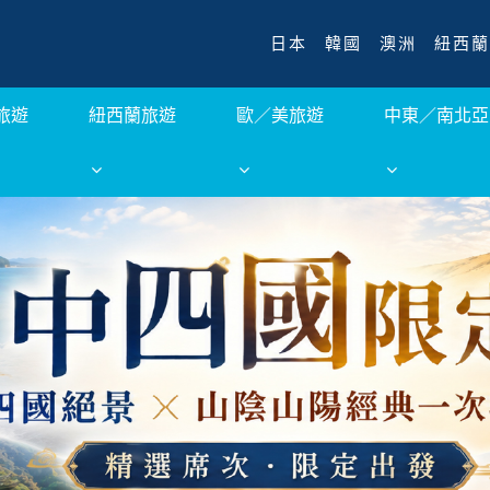
日本
韓國
澳洲
紐西蘭
旅遊
紐西蘭旅遊
歐／美旅遊
中東／南北亞