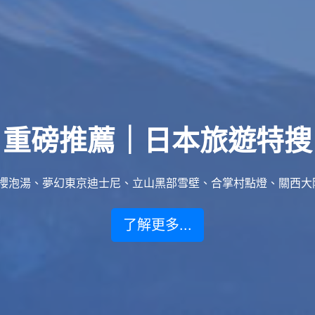
重磅推薦｜日本旅遊特搜
泡湯、夢幻東京迪士尼、立山黑部雪壁、合掌村點燈、關西大阪賞楓
了解更多...