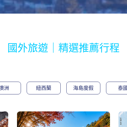
國外旅遊｜精選推薦行程
澳洲
紐西蘭
海島度假
泰