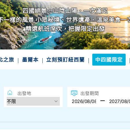
四國絕景．山陰山陽．一次滿足
不一樣的風景 小眾秘境、世界遺產、溫泉美食一
精選航班席次，把握限定出發
北之旅
墨爾本
立刻預訂紐西蘭
中四國限定
出發地
出發期間