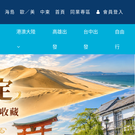
海島
歐／美
中東
首頁
同業專區
會員登入
港澳大陸
高雄出
台中出
自由
發
發
行