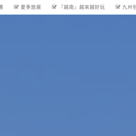
團
夏季旅展
『越南』越來越好玩
九州