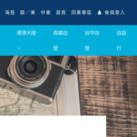
海島
歐／美
中東
首頁
同業專區
會員登入
港澳大陸
高雄出
台中出
自由
發
發
行