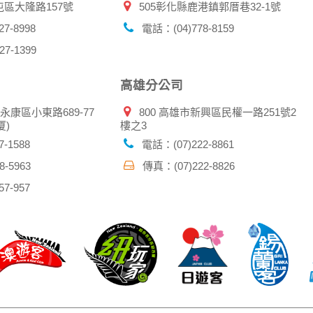
屯區大隆路157號
505彰化縣鹿港鎮郭厝巷32-1號
7-8998
電話：(04)778-8159
7-1399
高雄分公司
市永康區小東路689-77
800 高雄市新興區民權一路251號2
厦)
樓之3
-1588
電話：(07)222-8861
-5963
傳真：(07)222-8826
7-957