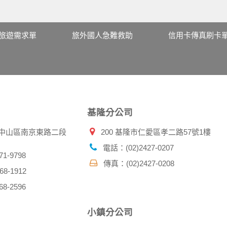
旅遊需求單
旅外國人急難救助
信用卡傳真刷卡
基隆分公司
北市中山區南京東路二段
200 基隆市仁愛區孝二路57號1樓
電話：(02)2427-0207
1-9798
傳真：(02)2427-0208
8-1912
8-2596
小鎮分公司