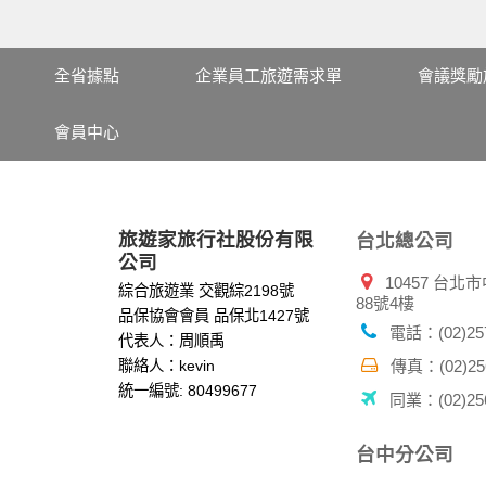
全省據點
企業員工旅遊需求單
會議獎勵
會員中心
旅遊家旅行社股份有限
台北總公司
公司
10457 台
綜合旅遊業 交觀綜2198號
88號4樓
品保協會會員 品保北1427號
電話：(02)257
代表人：周順禹
聯絡人：kevin
傳真：(02)256
統一編號: 80499677
同業：(02)256
台中分公司