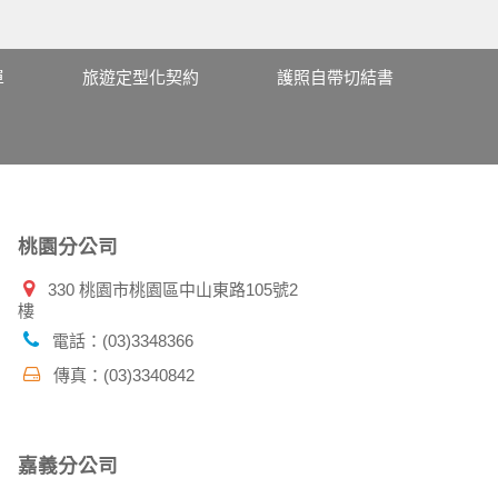
單
旅遊定型化契約
護照自帶切結書
桃園分公司
330 桃園市桃園區中山東路105號2
樓
電話：(03)3348366
傳真：(03)3340842
嘉義分公司