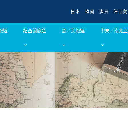
日本
韓國
澳洲
紐西蘭
旅遊
紐西蘭旅遊
歐／美旅遊
中東／南北亞