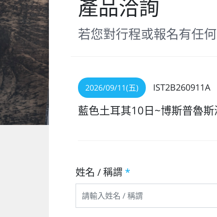
產品洽詢
若您對行程或報名有任何
IST2B260911A
2026/09/11(五)
藍色土耳其10日~博斯普魯
姓名 / 稱謂
*