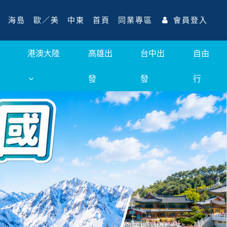
海島
歐／美
中東
首頁
同業專區
會員登入
港澳大陸
高雄出
台中出
自由
發
發
行