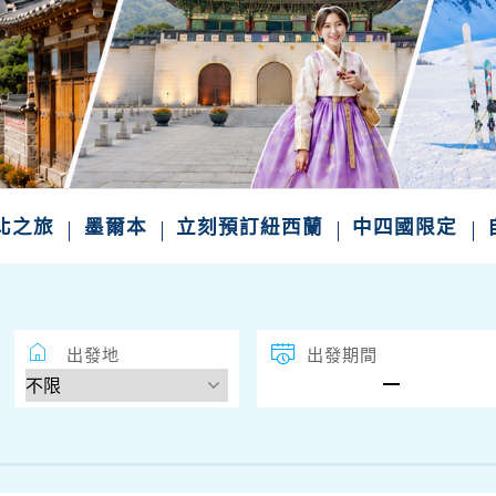
北之旅
墨爾本
立刻預訂紐西蘭
中四國限定
出發地
出發期間