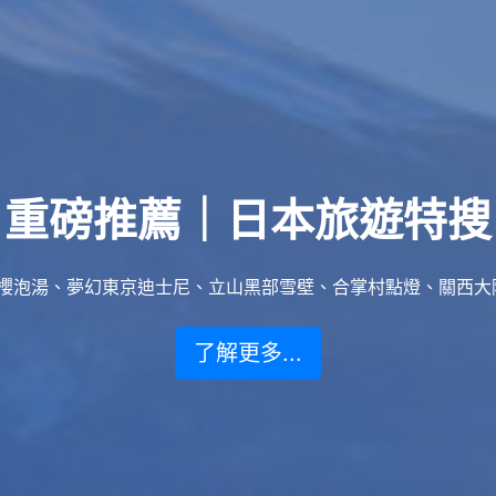
重磅推薦｜日本旅遊特搜
泡湯、夢幻東京迪士尼、立山黑部雪壁、合掌村點燈、關西大阪賞楓
了解更多...