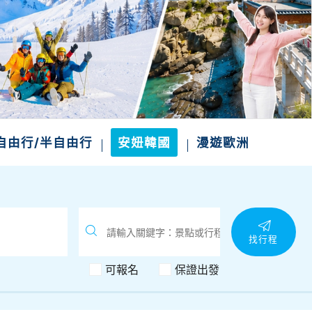
自由行/半自由行
安妞韓國
漫遊歐洲
找行程
可報名
保證出發