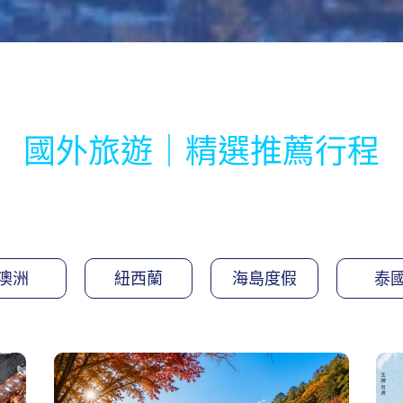
國外旅遊｜精選推薦行程
澳洲
紐西蘭
海島度假
泰