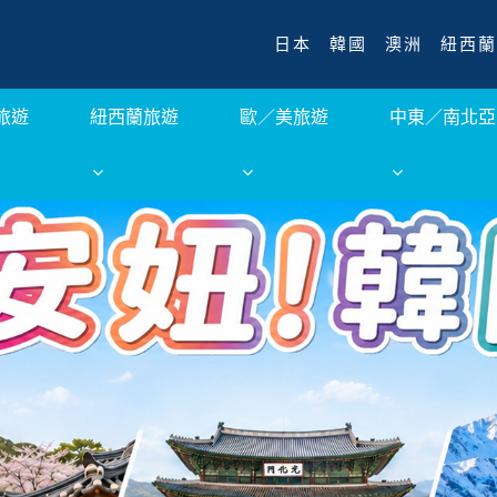
日本
韓國
澳洲
紐西蘭
旅遊
紐西蘭旅遊
歐／美旅遊
中東／南北亞