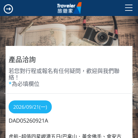
產品洽詢
若您對行程或報名有任何疑問，歡迎與我們聯
絡！
*
為必填欄位
2026/09/21(一)
DAD05260921A
虎航~超值四星峴港五日(巴拿山．黃金佛手、會安古