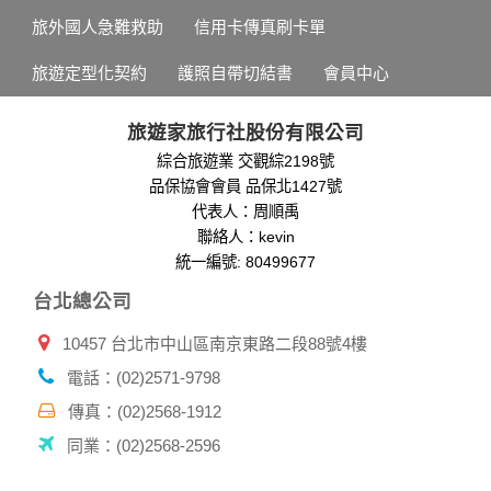
旅外國人急難救助
信用卡傳真刷卡單
旅遊定型化契約
護照自帶切結書
會員中心
旅遊家旅行社股份有限公司
綜合旅遊業 交觀綜2198號
品保協會會員 品保北1427號
代表人：周順禹
聯絡人：kevin
統一編號: 80499677
台北總公司
10457 台北市中山區南京東路二段88號4樓
電話：(02)2571-9798
傳真：(02)2568-1912
同業：(02)2568-2596