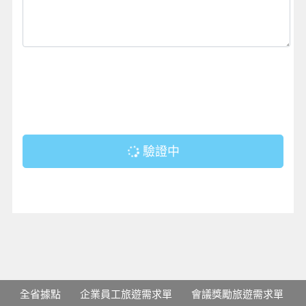
驗證中
全省據點
企業員工旅遊需求單
會議獎勵旅遊需求單