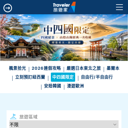
楓景拾光
2026連假攻略
嚴選日本東北之旅
墨爾本
立刻預訂紐西蘭
中四國限定
自由行/半自由行
安妞韓國
漫遊歐洲
旅遊區域