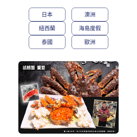
日本
澳洲
紐西蘭
海島度假
泰國
歐洲