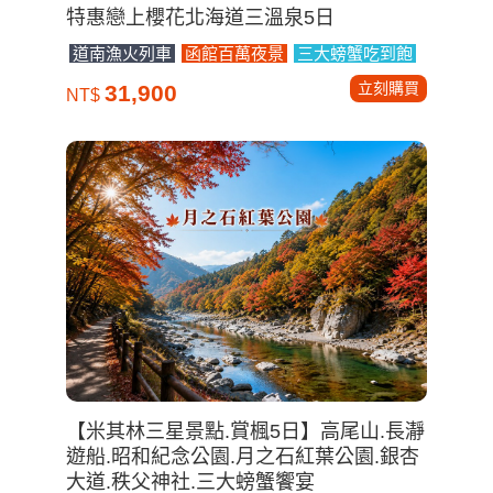
特惠戀上櫻花北海道三溫泉5日
道南漁火列車
函館百萬夜景
三大螃蟹吃到飽
立刻購買
31,900
NT$
【米其林三星景點.賞楓5日】高尾山.長瀞
遊船.昭和紀念公園.月之石紅葉公園.銀杏
大道.秩父神社.三大螃蟹饗宴