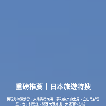
重磅推薦｜日本旅遊特搜
暢玩北海道滑雪、東北賞櫻泡湯、夢幻東京迪士尼、立山黑部雪
壁、合掌村點燈、關西大阪賞楓、大阪環球影城......