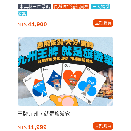
米其林三星景點
長瀞峽谷遊船賞楓
三大螃蟹
饗宴
立刻購買
44,900
NT$
王牌九州，就是旅遊家
立刻購買
11,999
NT$