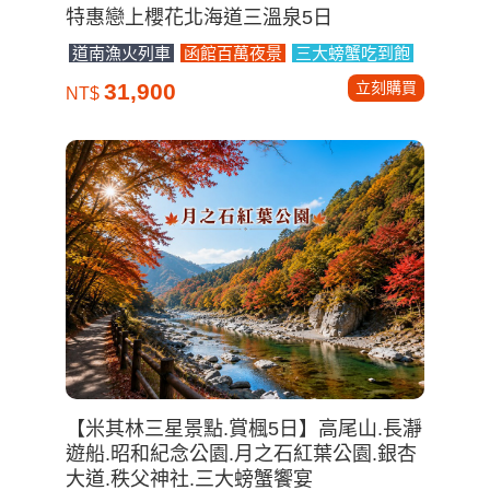
特惠戀上櫻花北海道三溫泉5日
道南漁火列車
函館百萬夜景
三大螃蟹吃到飽
立刻購買
31,900
NT$
【米其林三星景點.賞楓5日】高尾山.長瀞
遊船.昭和紀念公園.月之石紅葉公園.銀杏
大道.秩父神社.三大螃蟹饗宴