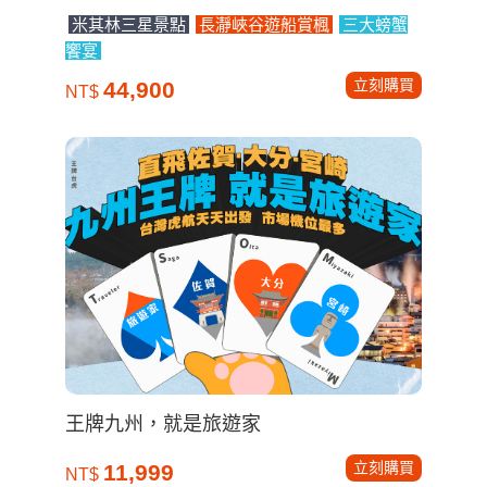
米其林三星景點
長瀞峽谷遊船賞楓
三大螃蟹
饗宴
立刻購買
44,900
NT$
王牌九州，就是旅遊家
立刻購買
11,999
NT$