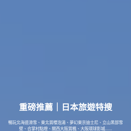
重磅推薦｜日本旅遊特搜
暢玩北海道滑雪、東北賞櫻泡湯、夢幻東京迪士尼、立山黑部雪
壁、合掌村點燈、關西大阪賞楓、大阪環球影城......