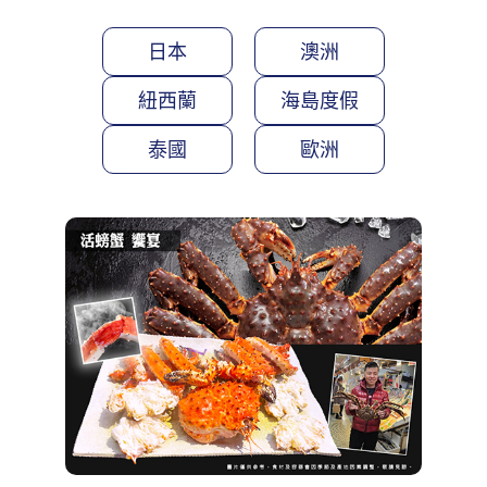
日本
澳洲
紐西蘭
海島度假
泰國
歐洲