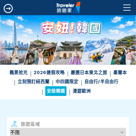
楓景拾光
2026連假攻略
嚴選日本東北之旅
墨爾本
立刻預訂紐西蘭
中四國限定
自由行/半自由行
安妞韓國
漫遊歐洲
旅遊區域