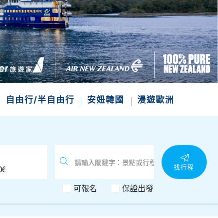
自由行/半自由行
安妞韓國
漫遊歐洲
找行程
可報名
保證出發