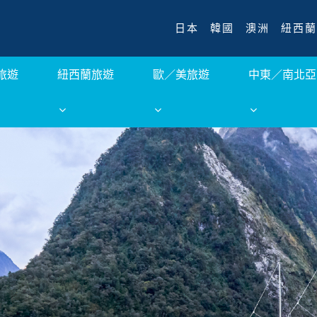
日本
韓國
澳洲
紐西蘭
旅遊
紐西蘭旅遊
歐／美旅遊
中東／南北亞