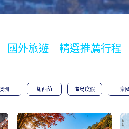
國外旅遊｜精選推薦行程
澳洲
紐西蘭
海島度假
泰