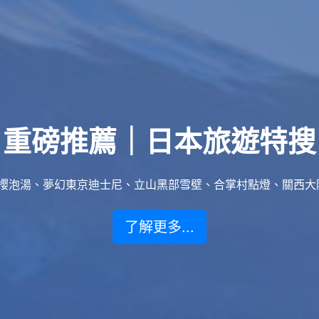
重磅推薦｜日本旅遊特搜
泡湯、夢幻東京迪士尼、立山黑部雪壁、合掌村點燈、關西大阪賞楓
了解更多...