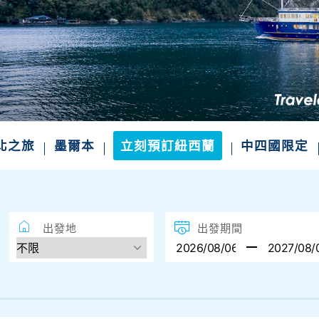
北之旅
墨爾本
立刻預訂紐西蘭
中四國限定
出發地
出發期間