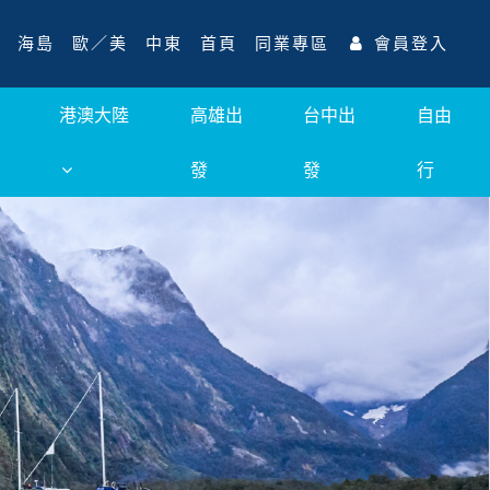
海島
歐／美
中東
首頁
同業專區
會員登入
港澳大陸
高雄出
台中出
自由
發
發
行