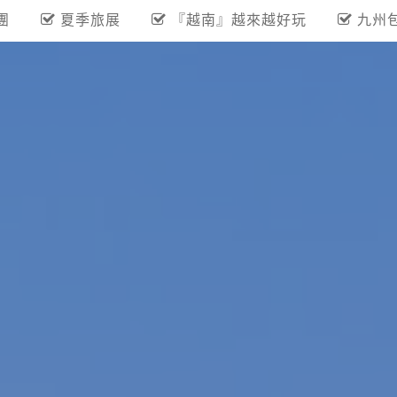
團
夏季旅展
『越南』越來越好玩
九州