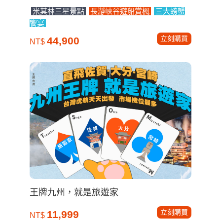
米其林三星景點
長瀞峽谷遊船賞楓
三大螃蟹
饗宴
立刻購買
44,900
NT$
王牌九州，就是旅遊家
立刻購買
11,999
NT$