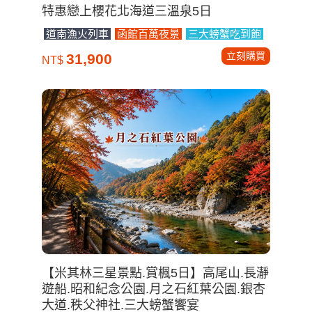
特惠戀上櫻花北海道三溫泉5日
道南漁火列車
函館百萬夜景
三大螃蟹吃到飽
立刻購買
31,900
NT$
【米其林三星景點.賞楓5日】高尾山.長瀞
遊船.昭和紀念公園.月之石紅葉公園.銀杏
大道.秩父神社.三大螃蟹饗宴