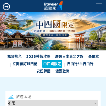
楓景拾光
2026連假攻略
嚴選日本東北之旅
墨爾本
立刻預訂紐西蘭
中四國限定
自由行/半自由行
安妞韓國
漫遊歐洲
旅遊區域