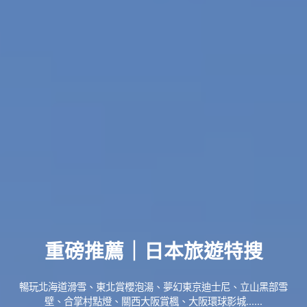
重磅推薦｜日本旅遊特搜
暢玩北海道滑雪、東北賞櫻泡湯、夢幻東京迪士尼、立山黑部雪
壁、合掌村點燈、關西大阪賞楓、大阪環球影城......