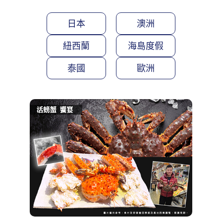
日本
澳洲
紐西蘭
海島度假
泰國
歐洲