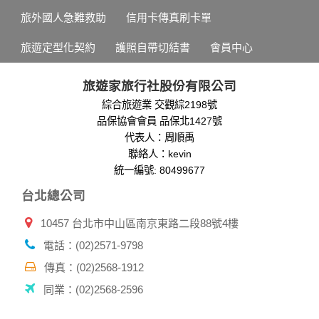
旅外國人急難救助
信用卡傳真刷卡單
旅遊定型化契約
護照自帶切結書
會員中心
旅遊家旅行社股份有限公司
綜合旅遊業 交觀綜2198號
品保協會會員 品保北1427號
代表人：周順禹
聯絡人：kevin
統一編號: 80499677
台北總公司
10457 台北市中山區南京東路二段88號4樓
電話：(02)2571-9798
傳真：(02)2568-1912
同業：(02)2568-2596