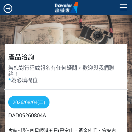
產品洽詢
若您對行程或報名有任何疑問，歡迎與我們聯
絡！
*
為必填欄位
2026/08/04(二)
DAD05260804A
虎航~超值四星峴港五日(巴拿山．黃金佛手、會安古