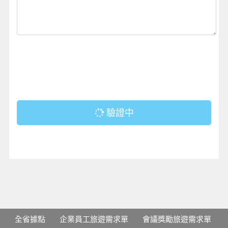
驗證中
全省據點
企業員工旅遊需求單
會議獎勵旅遊需求單