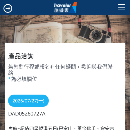
產品洽詢
若您對行程或報名有任何疑問，歡迎與我們聯
絡！
*
為必填欄位
2026/07/27(一)
DAD05260727A
虎航~超值四星峴港五日(巴拿山．黃金佛手、會安古