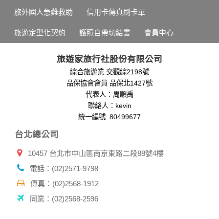
旅外國人急難救助
信用卡傳真刷卡單
旅遊定型化契約
護照自帶切結書
會員中心
旅遊家旅行社股份有限公司
綜合旅遊業 交觀綜2198號
品保協會會員 品保北1427號
代表人：周順禹
聯絡人：kevin
統一編號: 80499677
台北總公司
10457 台北市中山區南京東路二段88號4樓
電話：(02)2571-9798
傳真：(02)2568-1912
同業：(02)2568-2596