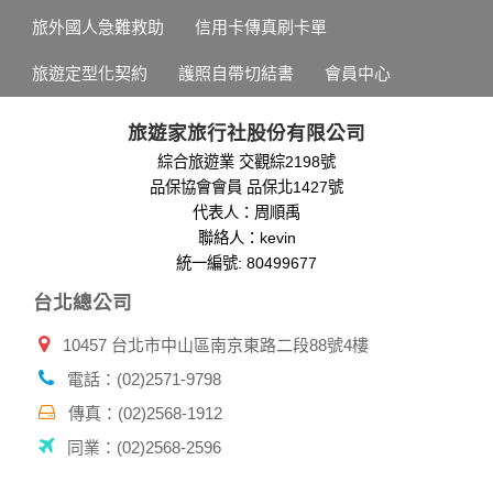
旅外國人急難救助
信用卡傳真刷卡單
旅遊定型化契約
護照自帶切結書
會員中心
旅遊家旅行社股份有限公司
綜合旅遊業 交觀綜2198號
品保協會會員 品保北1427號
代表人：周順禹
聯絡人：kevin
統一編號: 80499677
台北總公司
10457 台北市中山區南京東路二段88號4樓
電話：(02)2571-9798
傳真：(02)2568-1912
同業：(02)2568-2596