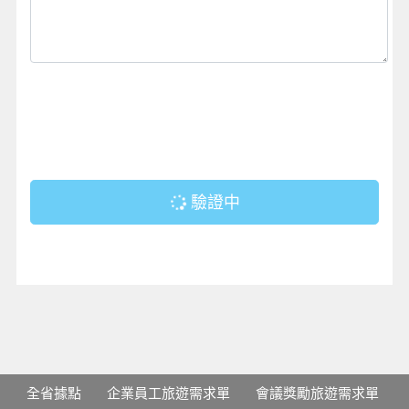
驗證中
全省據點
企業員工旅遊需求單
會議獎勵旅遊需求單