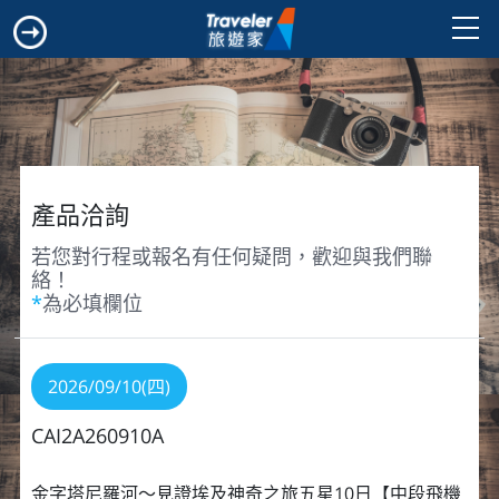
產品洽詢
若您對行程或報名有任何疑問，歡迎與我們聯
絡！
*
為必填欄位
2026/09/10(四)
CAI2A260910A
金字塔尼羅河～見證埃及神奇之旅五星10日【中段飛機