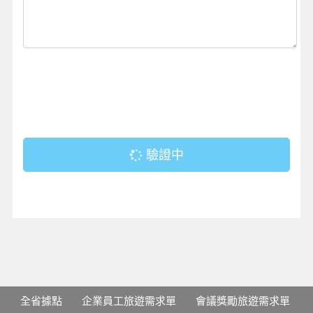
驗證中
全省據點
企業員工旅遊需求單
會議獎勵旅遊需求單