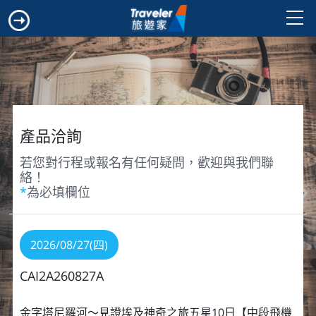
產品洽詢
若您對行程或報名有任何疑問，歡迎與我們聯
絡！
*
為必填欄位
2026/08/27(四)
CAI2A260827A
金字塔尼羅河～見證埃及神奇之旅五星10日【中段飛機