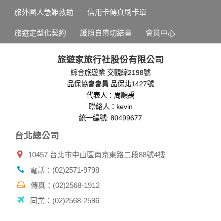
旅外國人急難救助
信用卡傳真刷卡單
旅遊定型化契約
護照自帶切結書
會員中心
旅遊家旅行社股份有限公司
綜合旅遊業 交觀綜2198號
品保協會會員 品保北1427號
代表人：周順禹
聯絡人：kevin
統一編號: 80499677
台北總公司
10457 台北市中山區南京東路二段88號4樓
電話：(02)2571-9798
傳真：(02)2568-1912
同業：(02)2568-2596