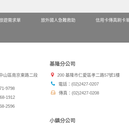
旅遊需求單
旅外國人急難救助
信用卡傳真刷卡
基隆分公司
北市中山區南京東路二段
200 基隆市仁愛區孝二路57號1樓
電話：(02)2427-0207
1-9798
傳真：(02)2427-0208
8-1912
8-2596
小鎮分公司