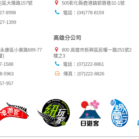
屯區大隆路157號
505彰化縣鹿港鎮郭厝巷32-1號
7-8998
電話：(04)778-8159
7-1399
高雄分公司
市永康區小東路689-77
800 高雄市新興區民權一路251號2
厦)
樓之3
-1588
電話：(07)222-8861
-5963
傳真：(07)222-8826
7-957