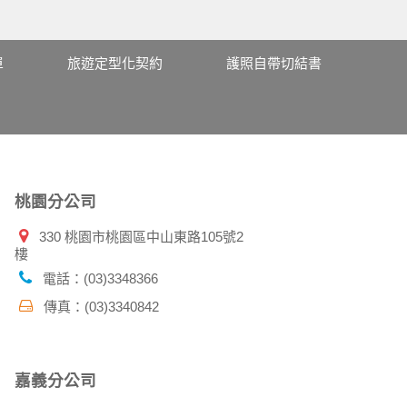
單
旅遊定型化契約
護照自帶切結書
桃園分公司
330 桃園市桃園區中山東路105號2
樓
電話：(03)3348366
傳真：(03)3340842
嘉義分公司