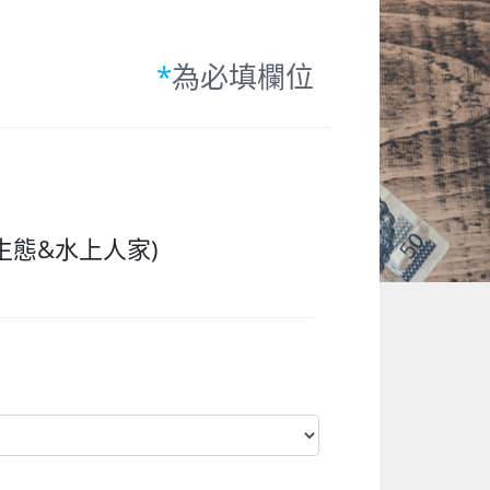
*
為必填欄位
生態&水上人家)