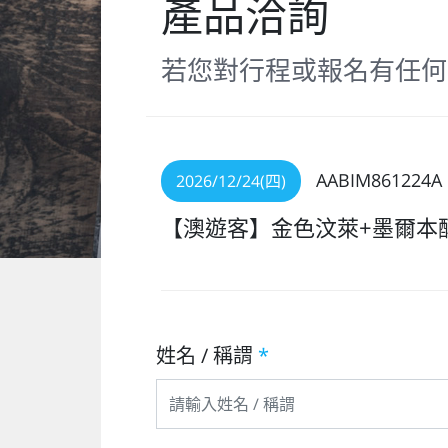
產品洽詢
若您對行程或報名有任何
AABIM861224A
2026/12/24(四)
【澳遊客】金色汶萊+墨爾本醇
姓名 / 稱謂
*