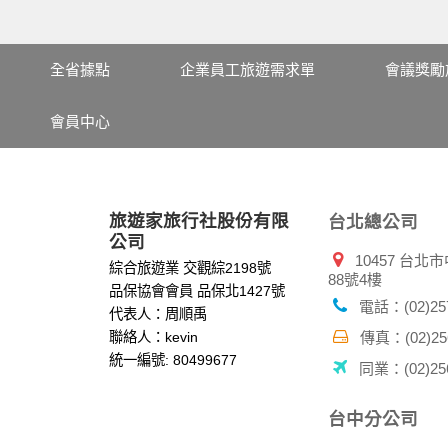
全省據點
企業員工旅遊需求單
會議獎勵
會員中心
旅遊家旅行社股份有限
台北總公司
公司
10457 台
綜合旅遊業 交觀綜2198號
88號4樓
品保協會會員 品保北1427號
電話：(02)257
代表人：周順禹
聯絡人：kevin
傳真：(02)256
統一編號: 80499677
同業：(02)256
台中分公司