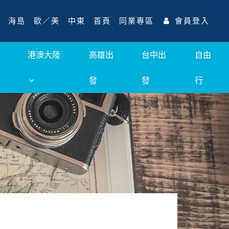
海島
歐／美
中東
首頁
同業專區
會員登入
港澳大陸
高雄出
台中出
自由
發
發
行