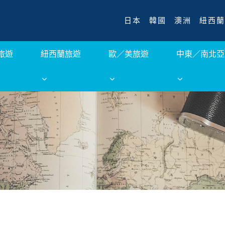
日本
韓國
澳洲
紐西蘭
旅遊
紐西蘭旅遊
歐／美旅遊
中東／南北亞