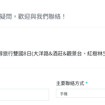
疑問，歡迎與我們聯絡！
旅行雙國8日(大洋路&酒莊&觀景台、紅樹林
主要聯絡方式
*