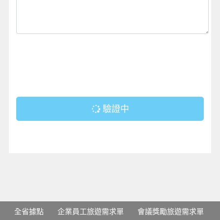
驗證中
全省據點
企業員工旅遊需求單
會議獎勵旅遊需求單