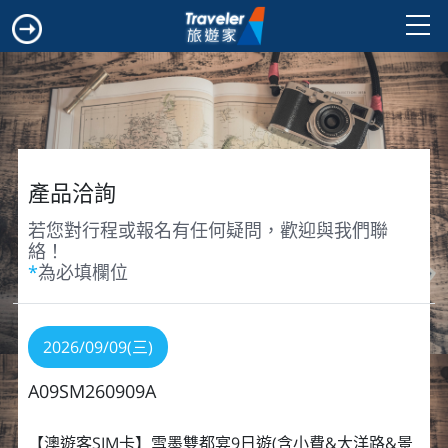
產品洽詢
若您對行程或報名有任何疑問，歡迎與我們聯
絡！
*
為必填欄位
2026/09/09(三)
A09SM260909A
【澳遊客SIM卡】雪墨雙都宴9日遊(含小費&大洋路&景