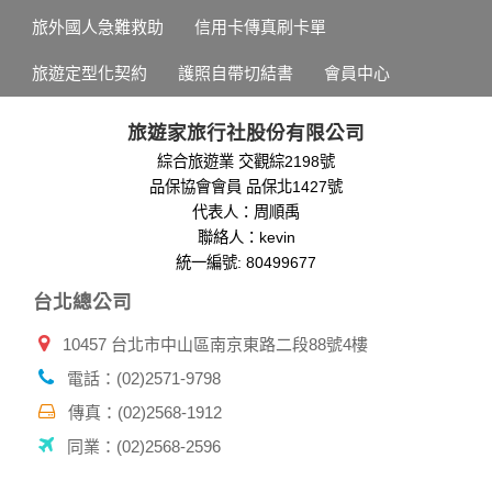
旅外國人急難救助
信用卡傳真刷卡單
旅遊定型化契約
護照自帶切結書
會員中心
旅遊家旅行社股份有限公司
綜合旅遊業 交觀綜2198號
品保協會會員 品保北1427號
代表人：周順禹
聯絡人：kevin
統一編號: 80499677
台北總公司
10457 台北市中山區南京東路二段88號4樓
電話：(02)2571-9798
傳真：(02)2568-1912
同業：(02)2568-2596