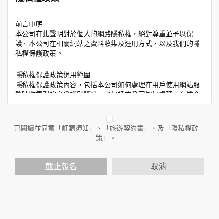
前言申明:
本公司在此聲明對於個人的網路隱私權，絕對尊重並予以保
護。本公司在相關網站之資料收集及運用方式，以及我們的隱
私權保護政策。
隱私權保護政策適用範圍:
隱私權保護政策內容，包括本公司如何處理在用戶使用網站服
務時收集到的身份識別資料，也包括本公司如何處理在商業合
作與本公司合作時分享的任何身份識別資料。隱私權保護政策
不適用於本公司以外的公司或網站群，與非本站所僱用或管理
人員。例如您透過本公司旗下網站上的廣告廠商連結，這些置
已閱讀並同意「訂購須知」、「旅遊契約書」、及「隱私權政
放連結的廠商也可能蒐集您個人的資料。對於您主動提供的個
策」。
人資訊，這些廣告廠商或連結網站有其個別的隱私權保護政
策，其資料處理措施不適用於本公司隱私權保護政策。
您個人在本網站上的聊天室或討論區中任意公開個人資料的行
截止報名
取消
為，在非經加密的保護下，亦不適用於本公司隱私權保護政
策。
資料的蒐集與使用方式:
為了在本網站提供您最佳的互動性服務，可能會請您提供相關