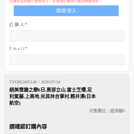
訂購商品請進行會員登入，非會員訂購需先驗證聯絡資料。
驗證/登入
訂 購 人
E m a i l
TYO06260514E / 2026/05/14
絕美雪牆之戀6日.黑部立山.富士芝櫻.足
利紫藤.上高地.米其林合掌村.輕井澤(日本
航空)
可售團位：經濟艙
0
請確認訂購內容