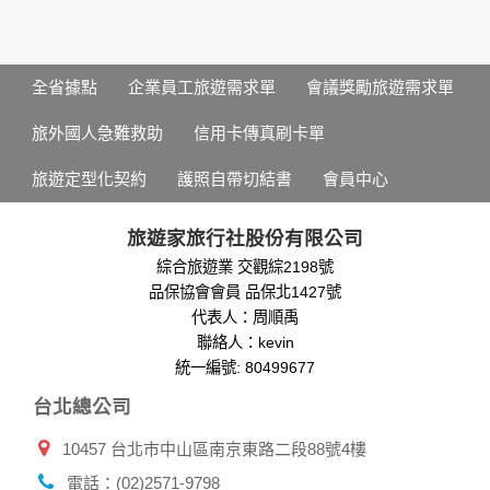
個人的資料，其範圍如下：
本網站在您使用服務信箱、問卷調查等互動性功能時，會保留
您所提供的姓名、電子郵件地址、聯絡方式及使用時間等。
於一般瀏覽時，伺服器會自行記錄相關行徑，包括您使用連線
全省據點
企業員工旅遊需求單
會議獎勵旅遊需求單
設備的 IP 位址、使用時間、使用的瀏覽器、瀏覽及點選資料記
錄等，做為我們增進網站服務的參考依據，此記錄為內部應
旅外國人急難救助
信用卡傳真刷卡單
用，決不對外公布。
為提供精確的服務，我們會將收集的問卷調查內容進行統計與
旅遊定型化契約
護照自帶切結書
會員中心
分析，分析結果之統計數據或說明文字呈現，除供內部研究
外，我們會視需要公佈統計數據及說明文字，但不涉及特定個
人之資料。
旅遊家旅行社股份有限公司
除非取得您的同意或其他法令之特別規定，本網站絕不會將您
綜合旅遊業 交觀綜2198號
的個人資料揭露予第三人或使用於蒐集目的以外之其他用途。
品保協會會員 品保北1427號
在您於本網站註冊帳號、使用本網站相關產品、服務、活動或
贈獎時，本網站會收集您的個人識別資料，本網站也可以從商
代表人：周順禹
業夥伴處取得個人資料。
聯絡人：kevin
當客戶在本網站註冊時，我們會取得您的姓名、電話、住址、
統一編號: 80499677
身份證字號、電子郵件、出生日期、性別、行業等相關資料，
台北總公司
當您註冊成功，並登入使用我們的服務後，我們即取得您的資
料。註冊時，本網站取得您的姓名、電話、住址、身份證字
10457 台北市中山區南京東路二段88號4樓
號、電子郵件、出生日期、性別、行業等相關資料，當您註冊
成功，並登入使用我們的服務後，本網站即取得您的資料。
電話：(02)2571-9798