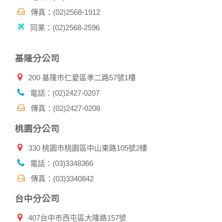
其他除了上述，會保留您在上網瀏覽或查詢時，伺服器自行產
生的相關記錄，包括您使用連線設備的 IP 位址、使用時間、使
傳真：(02)2568-1912
用的瀏覽器、瀏覽及點選資料紀錄等。本網站會對個別連線者
同業：(02)2568-2596
的瀏覽器予以標示，歸納使用者瀏覽器在本網站內部所瀏覽的
網頁，除非您願意告知您的個人資料，否則本網站不會也無法
將此項記錄和您對應。請您注意，在本網站網刊登廣告之廠
基隆分公司
商，或與連結本網站，也可能蒐集您個人的資料。對於您主動
提供的個人資訊，這些廣告廠商、或連結網站有其個別的私權
200 基隆市仁愛區孝二路57號1樓
保護政策，其資料處理措施不適用本網站隱私權保護政策，本
公司不負任何連帶責任。
電話：(02)2427-0207
本網站將在事前或註冊登錄取得您的同意後，傳送商業性資料
傳真：(02)2427-0208
或電子郵件給您。本公司除了在該資料或電子郵件上註明是由
本公司發送，也會在該資料或電子郵件上提供您能隨時停止接
桃園分公司
收這些資料或電子郵件的方法及說明。
330 桃園市桃園區中山東路105號2樓
資料使用:
本公司不會向任何人出售或出借您的個人識別資料。
電話：(03)3348366
在以下情況下， 本公司會向其他人士或公司提供您的個人識別
傳真：(03)3340842
資料：
1.遵守法令或政府機關的要求；或我們發覺您在網站上的行為
台中分公司
違反本公司旗下網站的會員條款或產品、服務的特定使用指
南。
407台中市西屯區大隆路157號
2.為了保護使用者個人隱私，我們無法為您查詢其他使用者的