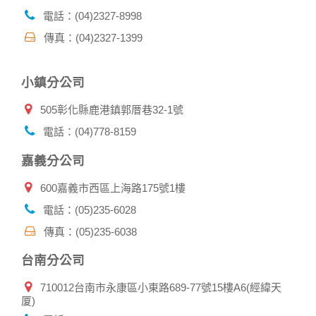
帳號資料。若您有相關法律上問題需查閱他人資料時，請務必
電話：(04)2327-8998
向警政單位提出告訴，我們將全力配合警政單位調查並提供所
傳真：(04)2327-1399
有相關資料，以協助調查及破案！
自我保護措施:
小鎮分公司
請妥善保管您在本公司及相關企業伙伴網站的帳號、密碼或個
人資料，不要將任何資料、密碼提供給任何人。並在您使用完
505彰化縣鹿港鎮郭厝巷32-1號
本公司相關企業伙伴網站所提供的服務後，務必記得登出帳戶
或關閉網頁瀏覽器，以防止他人讀取您的個人資料。
電話：(04)778-8159
倘若您發現有任何非經授權的第三者使用您的帳號進行任何詢
問或訂購時，請立即通知本站。
嘉義分公司
600嘉義市西區上海路175號1樓
電話：(05)235-6028
傳真：(05)235-6038
台南分公司
710012台南市永康區小東路689-77號15樓A6(經緯天
厦)