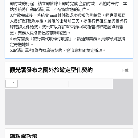
即付款的行程，請立即於線上即時完成 全額付款，若逾時未付，本
站系統將自動取消訂單，不會保留您的訂位。
3.付款完成後，系統會 mail封付款成功通知信函給您，經專屬服務
人員訂單確認OK後，最晚於出發前三天，提供行程確認單與團體行
程確認文件給您，您也可以在訂單查詢中得知(若行程確認單有變
更，業務人員會於出發前聯絡您)。
4.若有需要『旅行業代收轉付收據』，請通知業務人員郵寄到您指
定寄送地址。
5.取消訂單/退貨依照旅遊契約、金流等相關規定辦理。
觀光署發布之國外旅遊定型化契約
下載
隱私權政策