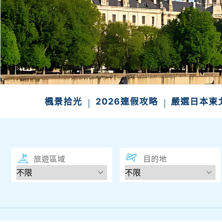
楓景拾光
2026連假攻略
嚴選日本
旅遊區域
目的地