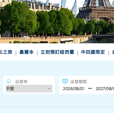
東北之旅
墨爾本
立刻預訂紐西蘭
中四國限定
出發地
出發期間