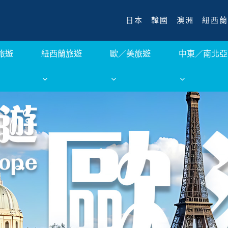
日本
韓國
澳洲
紐西蘭
旅遊
紐西蘭旅遊
歐／美旅遊
中東／南北亞