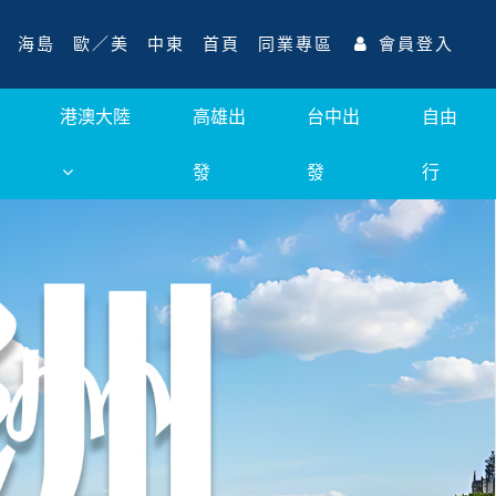
海島
歐／美
中東
首頁
同業專區
會員登入
港澳大陸
高雄出
台中出
自由
發
發
行