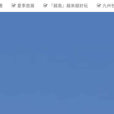
團
夏季旅展
『越南』越來越好玩
九州