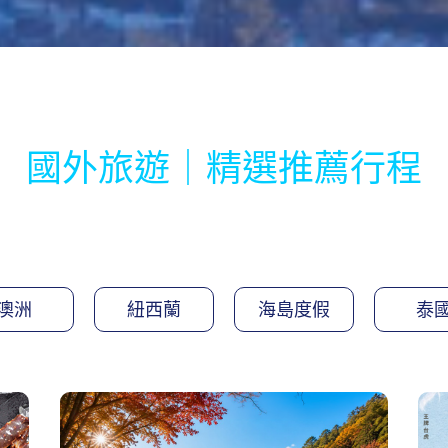
國外旅遊｜精選推薦行程
澳洲
紐西蘭
海島度假
泰