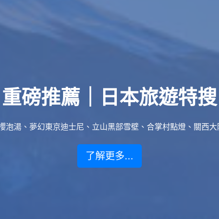
重磅推薦｜日本旅遊特搜
泡湯、夢幻東京迪士尼、立山黑部雪壁、合掌村點燈、關西大阪賞楓
了解更多...