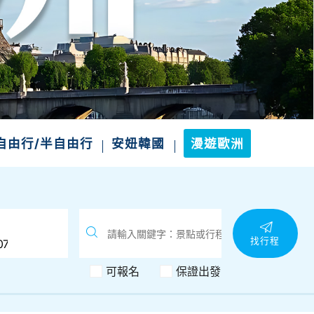
自由行/半自由行
安妞韓國
漫遊歐洲
找行程
可報名
保證出發