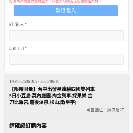
訂購商品請進行會員登入，非會員訂購需先驗證聯絡資料。
驗證/登入
訂 購 人
E m a i l
TAK05260610A / 2026/06/10
【限時限量】台中出發星體驗四國雙列車
5日小豆島.莫內庭園.掏金列車.採果樂.金
刀比羅宮.道後溫泉.松山城(星宇)
可售團位：經濟艙
27
請確認訂購內容