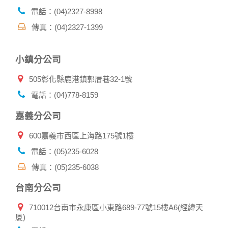
帳號資料。若您有相關法律上問題需查閱他人資料時，請務必
電話：(04)2327-8998
向警政單位提出告訴，我們將全力配合警政單位調查並提供所
傳真：(04)2327-1399
有相關資料，以協助調查及破案！
自我保護措施:
小鎮分公司
請妥善保管您在本公司及相關企業伙伴網站的帳號、密碼或個
人資料，不要將任何資料、密碼提供給任何人。並在您使用完
505彰化縣鹿港鎮郭厝巷32-1號
本公司相關企業伙伴網站所提供的服務後，務必記得登出帳戶
或關閉網頁瀏覽器，以防止他人讀取您的個人資料。
電話：(04)778-8159
倘若您發現有任何非經授權的第三者使用您的帳號進行任何詢
問或訂購時，請立即通知本站。
嘉義分公司
600嘉義市西區上海路175號1樓
電話：(05)235-6028
傳真：(05)235-6038
台南分公司
710012台南市永康區小東路689-77號15樓A6(經緯天
厦)