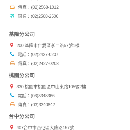
其他除了上述，會保留您在上網瀏覽或查詢時，伺服器自行產
生的相關記錄，包括您使用連線設備的 IP 位址、使用時間、使
傳真：(02)2568-1912
用的瀏覽器、瀏覽及點選資料紀錄等。本網站會對個別連線者
同業：(02)2568-2596
的瀏覽器予以標示，歸納使用者瀏覽器在本網站內部所瀏覽的
網頁，除非您願意告知您的個人資料，否則本網站不會也無法
將此項記錄和您對應。請您注意，在本網站網刊登廣告之廠
基隆分公司
商，或與連結本網站，也可能蒐集您個人的資料。對於您主動
提供的個人資訊，這些廣告廠商、或連結網站有其個別的私權
200 基隆市仁愛區孝二路57號1樓
保護政策，其資料處理措施不適用本網站隱私權保護政策，本
公司不負任何連帶責任。
電話：(02)2427-0207
本網站將在事前或註冊登錄取得您的同意後，傳送商業性資料
傳真：(02)2427-0208
或電子郵件給您。本公司除了在該資料或電子郵件上註明是由
本公司發送，也會在該資料或電子郵件上提供您能隨時停止接
桃園分公司
收這些資料或電子郵件的方法及說明。
330 桃園市桃園區中山東路105號2樓
資料使用:
本公司不會向任何人出售或出借您的個人識別資料。
電話：(03)3348366
在以下情況下， 本公司會向其他人士或公司提供您的個人識別
傳真：(03)3340842
資料：
1.遵守法令或政府機關的要求；或我們發覺您在網站上的行為
台中分公司
違反本公司旗下網站的會員條款或產品、服務的特定使用指
南。
407台中市西屯區大隆路157號
2.為了保護使用者個人隱私，我們無法為您查詢其他使用者的