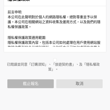
前言申明:
本公司在此聲明對於個人的網路隱私權，絕對尊重並予以保
護。本公司在相關網站之資料收集及運用方式，以及我們的隱
私權保護政策。
隱私權保護政策適用範圍:
隱私權保護政策內容，包括本公司如何處理在用戶使用網站服
務時收集到的身份識別資料，也包括本公司如何處理在商業合
作與本公司合作時分享的任何身份識別資料。隱私權保護政策
不適用於本公司以外的公司或網站群，與非本站所僱用或管理
人員。例如您透過本公司旗下網站上的廣告廠商連結，這些置
已閱讀並同意「訂購須知」、「旅遊契約書」、及「隱私權政
放連結的廠商也可能蒐集您個人的資料。對於您主動提供的個
策」。
人資訊，這些廣告廠商或連結網站有其個別的隱私權保護政
策，其資料處理措施不適用於本公司隱私權保護政策。
您個人在本網站上的聊天室或討論區中任意公開個人資料的行
截止報名
取消
為，在非經加密的保護下，亦不適用於本公司隱私權保護政
策。
資料的蒐集與使用方式:
為了在本網站提供您最佳的互動性服務，可能會請您提供相關