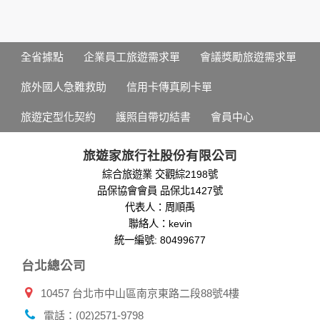
個人的資料，其範圍如下：
本網站在您使用服務信箱、問卷調查等互動性功能時，會保留
您所提供的姓名、電子郵件地址、聯絡方式及使用時間等。
於一般瀏覽時，伺服器會自行記錄相關行徑，包括您使用連線
全省據點
企業員工旅遊需求單
會議獎勵旅遊需求單
設備的 IP 位址、使用時間、使用的瀏覽器、瀏覽及點選資料記
錄等，做為我們增進網站服務的參考依據，此記錄為內部應
旅外國人急難救助
信用卡傳真刷卡單
用，決不對外公布。
為提供精確的服務，我們會將收集的問卷調查內容進行統計與
旅遊定型化契約
護照自帶切結書
會員中心
分析，分析結果之統計數據或說明文字呈現，除供內部研究
外，我們會視需要公佈統計數據及說明文字，但不涉及特定個
人之資料。
旅遊家旅行社股份有限公司
除非取得您的同意或其他法令之特別規定，本網站絕不會將您
綜合旅遊業 交觀綜2198號
的個人資料揭露予第三人或使用於蒐集目的以外之其他用途。
品保協會會員 品保北1427號
在您於本網站註冊帳號、使用本網站相關產品、服務、活動或
贈獎時，本網站會收集您的個人識別資料，本網站也可以從商
代表人：周順禹
業夥伴處取得個人資料。
聯絡人：kevin
當客戶在本網站註冊時，我們會取得您的姓名、電話、住址、
統一編號: 80499677
身份證字號、電子郵件、出生日期、性別、行業等相關資料，
台北總公司
當您註冊成功，並登入使用我們的服務後，我們即取得您的資
料。註冊時，本網站取得您的姓名、電話、住址、身份證字
10457 台北市中山區南京東路二段88號4樓
號、電子郵件、出生日期、性別、行業等相關資料，當您註冊
成功，並登入使用我們的服務後，本網站即取得您的資料。
電話：(02)2571-9798