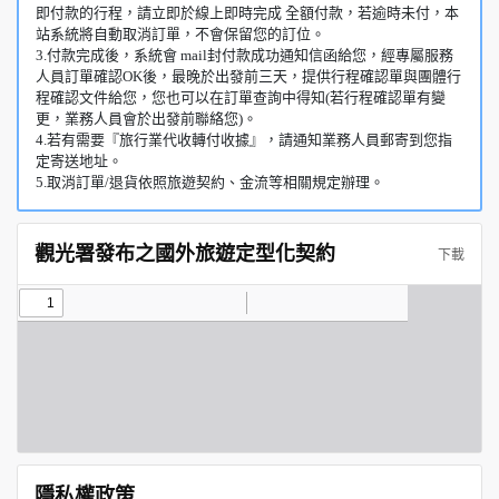
即付款的行程，請立即於線上即時完成 全額付款，若逾時未付，本
站系統將自動取消訂單，不會保留您的訂位。
3.付款完成後，系統會 mail封付款成功通知信函給您，經專屬服務
人員訂單確認OK後，最晚於出發前三天，提供行程確認單與團體行
程確認文件給您，您也可以在訂單查詢中得知(若行程確認單有變
更，業務人員會於出發前聯絡您)。
4.若有需要『旅行業代收轉付收據』，請通知業務人員郵寄到您指
定寄送地址。
5.取消訂單/退貨依照旅遊契約、金流等相關規定辦理。
觀光署發布之國外旅遊定型化契約
下載
隱私權政策