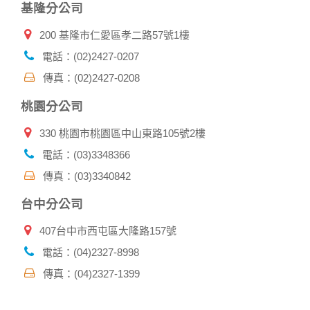
基隆分公司
商，或與連結本網站，也可能蒐集您個人的資料。對於您主動
提供的個人資訊，這些廣告廠商、或連結網站有其個別的私權
200 基隆市仁愛區孝二路57號1樓
保護政策，其資料處理措施不適用本網站隱私權保護政策，本
公司不負任何連帶責任。
電話：(02)2427-0207
本網站將在事前或註冊登錄取得您的同意後，傳送商業性資料
傳真：(02)2427-0208
或電子郵件給您。本公司除了在該資料或電子郵件上註明是由
本公司發送，也會在該資料或電子郵件上提供您能隨時停止接
桃園分公司
收這些資料或電子郵件的方法及說明。
330 桃園市桃園區中山東路105號2樓
資料使用:
本公司不會向任何人出售或出借您的個人識別資料。
電話：(03)3348366
在以下情況下， 本公司會向其他人士或公司提供您的個人識別
傳真：(03)3340842
資料：
1.遵守法令或政府機關的要求；或我們發覺您在網站上的行為
台中分公司
違反本公司旗下網站的會員條款或產品、服務的特定使用指
南。
407台中市西屯區大隆路157號
2.為了保護使用者個人隱私，我們無法為您查詢其他使用者的
帳號資料。若您有相關法律上問題需查閱他人資料時，請務必
電話：(04)2327-8998
向警政單位提出告訴，我們將全力配合警政單位調查並提供所
傳真：(04)2327-1399
有相關資料，以協助調查及破案！
自我保護措施: