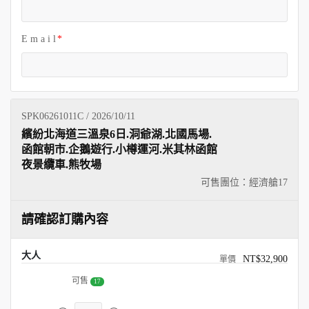
E m a i l
SPK06261011C / 2026/10/11
繽紛北海道三溫泉6日.洞爺湖.北國馬場.
函館朝市.企鵝遊行.小樽運河.米其林函館
夜景纜車.熊牧場
可售團位：經濟艙
17
請確認訂購內容
大人
NT$32,900
可售
17