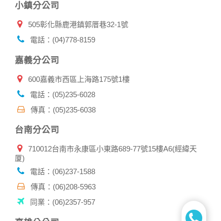
小鎮分公司
請妥善保管您在本公司及相關企業伙伴網站的帳號、密碼或個
人資料，不要將任何資料、密碼提供給任何人。並在您使用完
505彰化縣鹿港鎮郭厝巷32-1號
本公司相關企業伙伴網站所提供的服務後，務必記得登出帳戶
或關閉網頁瀏覽器，以防止他人讀取您的個人資料。
電話：(04)778-8159
倘若您發現有任何非經授權的第三者使用您的帳號進行任何詢
問或訂購時，請立即通知本站。
嘉義分公司
600嘉義市西區上海路175號1樓
電話：(05)235-6028
傳真：(05)235-6038
台南分公司
710012台南市永康區小東路689-77號15樓A6(經緯天
厦)
電話：(06)237-1588
傳真：(06)208-5963
同業：(06)2357-957