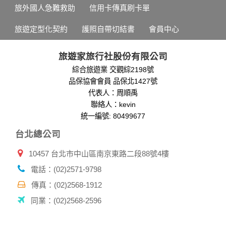
錄等，做為我們增進網站服務的參考依據，此記錄為內部應
旅外國人急難救助
信用卡傳真刷卡單
用，決不對外公布。
為提供精確的服務，我們會將收集的問卷調查內容進行統計與
旅遊定型化契約
護照自帶切結書
會員中心
分析，分析結果之統計數據或說明文字呈現，除供內部研究
外，我們會視需要公佈統計數據及說明文字，但不涉及特定個
人之資料。
旅遊家旅行社股份有限公司
除非取得您的同意或其他法令之特別規定，本網站絕不會將您
綜合旅遊業 交觀綜2198號
的個人資料揭露予第三人或使用於蒐集目的以外之其他用途。
品保協會會員 品保北1427號
在您於本網站註冊帳號、使用本網站相關產品、服務、活動或
贈獎時，本網站會收集您的個人識別資料，本網站也可以從商
代表人：周順禹
業夥伴處取得個人資料。
聯絡人：kevin
當客戶在本網站註冊時，我們會取得您的姓名、電話、住址、
統一編號: 80499677
身份證字號、電子郵件、出生日期、性別、行業等相關資料，
台北總公司
當您註冊成功，並登入使用我們的服務後，我們即取得您的資
料。註冊時，本網站取得您的姓名、電話、住址、身份證字
10457 台北市中山區南京東路二段88號4樓
號、電子郵件、出生日期、性別、行業等相關資料，當您註冊
成功，並登入使用我們的服務後，本網站即取得您的資料。
電話：(02)2571-9798
其他除了上述，會保留您在上網瀏覽或查詢時，伺服器自行產
生的相關記錄，包括您使用連線設備的 IP 位址、使用時間、使
傳真：(02)2568-1912
用的瀏覽器、瀏覽及點選資料紀錄等。本網站會對個別連線者
同業：(02)2568-2596
的瀏覽器予以標示，歸納使用者瀏覽器在本網站內部所瀏覽的
網頁，除非您願意告知您的個人資料，否則本網站不會也無法
將此項記錄和您對應。請您注意，在本網站網刊登廣告之廠