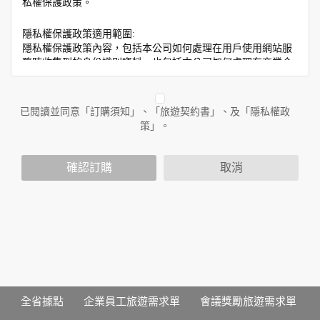
私權保護政策。
隱私權保護政策適用範圍:
隱私權保護政策內容，包括本公司如何處理在用戶使用網站服
務時收集到的身份識別資料，也包括本公司如何處理在商業合
作與本公司合作時分享的任何身份識別資料。隱私權保護政策
不適用於本公司以外的公司或網站群，與非本站所僱用或管理
人員。例如您透過本公司旗下網站上的廣告廠商連結，這些置
已閱讀並同意「訂購須知」、「旅遊契約書」、及「隱私權政
放連結的廠商也可能蒐集您個人的資料。對於您主動提供的個
策」。
人資訊，這些廣告廠商或連結網站有其個別的隱私權保護政
策，其資料處理措施不適用於本公司隱私權保護政策。
您個人在本網站上的聊天室或討論區中任意公開個人資料的行
確認訂購
取消
為，在非經加密的保護下，亦不適用於本公司隱私權保護政
策。
資料的蒐集與使用方式:
為了在本網站提供您最佳的互動性服務，可能會請您提供相關
個人的資料，其範圍如下：
本網站在您使用服務信箱、問卷調查等互動性功能時，會保留
您所提供的姓名、電子郵件地址、聯絡方式及使用時間等。
於一般瀏覽時，伺服器會自行記錄相關行徑，包括您使用連線
全省據點
企業員工旅遊需求單
會議獎勵旅遊需求單
設備的 IP 位址、使用時間、使用的瀏覽器、瀏覽及點選資料記