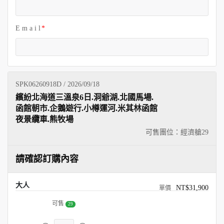
E m a i l
SPK06260918D / 2026/09/18
繽紛北海道三溫泉6日.洞爺湖.北國馬場.
函館朝市.企鵝遊行.小樽運河.米其林函館
夜景纜車.熊牧場
可售團位：經濟艙
29
請確認訂購內容
大人
NT$31,900
可售
29