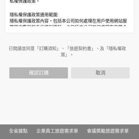
私權保護政策。
隱私權保護政策適用範圍:
隱私權保護政策內容，包括本公司如何處理在用戶使用網站服
務時收集到的身份識別資料，也包括本公司如何處理在商業合
作與本公司合作時分享的任何身份識別資料。隱私權保護政策
不適用於本公司以外的公司或網站群，與非本站所僱用或管理
人員。例如您透過本公司旗下網站上的廣告廠商連結，這些置
已閱讀並同意「訂購須知」、「旅遊契約書」、及「隱私權政
放連結的廠商也可能蒐集您個人的資料。對於您主動提供的個
策」。
人資訊，這些廣告廠商或連結網站有其個別的隱私權保護政
策，其資料處理措施不適用於本公司隱私權保護政策。
您個人在本網站上的聊天室或討論區中任意公開個人資料的行
確認訂購
取消
為，在非經加密的保護下，亦不適用於本公司隱私權保護政
策。
資料的蒐集與使用方式:
為了在本網站提供您最佳的互動性服務，可能會請您提供相關
個人的資料，其範圍如下：
本網站在您使用服務信箱、問卷調查等互動性功能時，會保留
您所提供的姓名、電子郵件地址、聯絡方式及使用時間等。
於一般瀏覽時，伺服器會自行記錄相關行徑，包括您使用連線
全省據點
企業員工旅遊需求單
會議獎勵旅遊需求單
設備的 IP 位址、使用時間、使用的瀏覽器、瀏覽及點選資料記