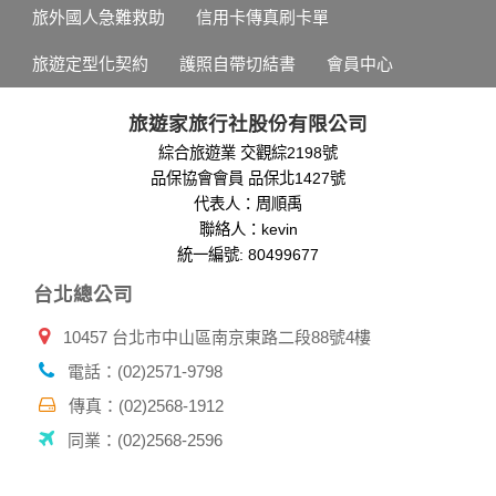
錄等，做為我們增進網站服務的參考依據，此記錄為內部應
旅外國人急難救助
信用卡傳真刷卡單
用，決不對外公布。
為提供精確的服務，我們會將收集的問卷調查內容進行統計與
旅遊定型化契約
護照自帶切結書
會員中心
分析，分析結果之統計數據或說明文字呈現，除供內部研究
外，我們會視需要公佈統計數據及說明文字，但不涉及特定個
人之資料。
旅遊家旅行社股份有限公司
除非取得您的同意或其他法令之特別規定，本網站絕不會將您
綜合旅遊業 交觀綜2198號
的個人資料揭露予第三人或使用於蒐集目的以外之其他用途。
品保協會會員 品保北1427號
在您於本網站註冊帳號、使用本網站相關產品、服務、活動或
贈獎時，本網站會收集您的個人識別資料，本網站也可以從商
代表人：周順禹
業夥伴處取得個人資料。
聯絡人：kevin
當客戶在本網站註冊時，我們會取得您的姓名、電話、住址、
統一編號: 80499677
身份證字號、電子郵件、出生日期、性別、行業等相關資料，
台北總公司
當您註冊成功，並登入使用我們的服務後，我們即取得您的資
料。註冊時，本網站取得您的姓名、電話、住址、身份證字
10457 台北市中山區南京東路二段88號4樓
號、電子郵件、出生日期、性別、行業等相關資料，當您註冊
成功，並登入使用我們的服務後，本網站即取得您的資料。
電話：(02)2571-9798
其他除了上述，會保留您在上網瀏覽或查詢時，伺服器自行產
生的相關記錄，包括您使用連線設備的 IP 位址、使用時間、使
傳真：(02)2568-1912
用的瀏覽器、瀏覽及點選資料紀錄等。本網站會對個別連線者
同業：(02)2568-2596
的瀏覽器予以標示，歸納使用者瀏覽器在本網站內部所瀏覽的
網頁，除非您願意告知您的個人資料，否則本網站不會也無法
將此項記錄和您對應。請您注意，在本網站網刊登廣告之廠