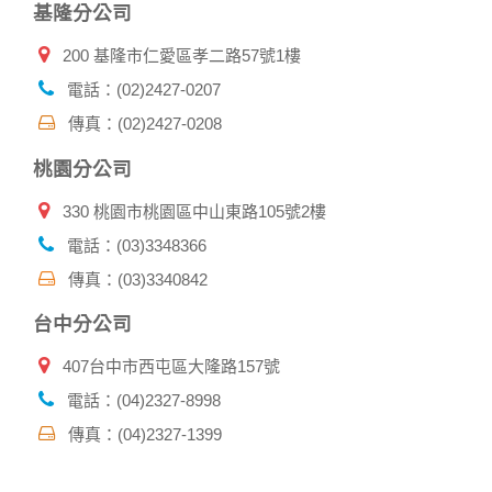
基隆分公司
商，或與連結本網站，也可能蒐集您個人的資料。對於您主動
提供的個人資訊，這些廣告廠商、或連結網站有其個別的私權
200 基隆市仁愛區孝二路57號1樓
保護政策，其資料處理措施不適用本網站隱私權保護政策，本
公司不負任何連帶責任。
電話：(02)2427-0207
本網站將在事前或註冊登錄取得您的同意後，傳送商業性資料
傳真：(02)2427-0208
或電子郵件給您。本公司除了在該資料或電子郵件上註明是由
本公司發送，也會在該資料或電子郵件上提供您能隨時停止接
桃園分公司
收這些資料或電子郵件的方法及說明。
330 桃園市桃園區中山東路105號2樓
資料使用:
本公司不會向任何人出售或出借您的個人識別資料。
電話：(03)3348366
在以下情況下， 本公司會向其他人士或公司提供您的個人識別
傳真：(03)3340842
資料：
1.遵守法令或政府機關的要求；或我們發覺您在網站上的行為
台中分公司
違反本公司旗下網站的會員條款或產品、服務的特定使用指
南。
407台中市西屯區大隆路157號
2.為了保護使用者個人隱私，我們無法為您查詢其他使用者的
帳號資料。若您有相關法律上問題需查閱他人資料時，請務必
電話：(04)2327-8998
向警政單位提出告訴，我們將全力配合警政單位調查並提供所
傳真：(04)2327-1399
有相關資料，以協助調查及破案！
自我保護措施: