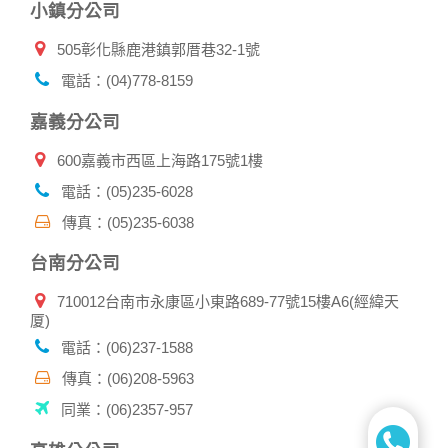
小鎮分公司
請妥善保管您在本公司及相關企業伙伴網站的帳號、密碼或個
人資料，不要將任何資料、密碼提供給任何人。並在您使用完
505彰化縣鹿港鎮郭厝巷32-1號
本公司相關企業伙伴網站所提供的服務後，務必記得登出帳戶
或關閉網頁瀏覽器，以防止他人讀取您的個人資料。
電話：(04)778-8159
倘若您發現有任何非經授權的第三者使用您的帳號進行任何詢
問或訂購時，請立即通知本站。
嘉義分公司
600嘉義市西區上海路175號1樓
電話：(05)235-6028
傳真：(05)235-6038
台南分公司
710012台南市永康區小東路689-77號15樓A6(經緯天
厦)
電話：(06)237-1588
傳真：(06)208-5963
同業：(06)2357-957