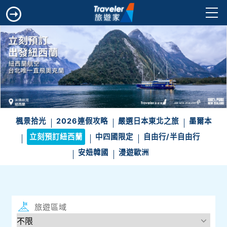
楓景拾光
2026連假攻略
嚴選日本東北之旅
墨爾本
立刻預訂紐西蘭
中四國限定
自由行/半自由行
安妞韓國
漫遊歐洲
旅遊區域