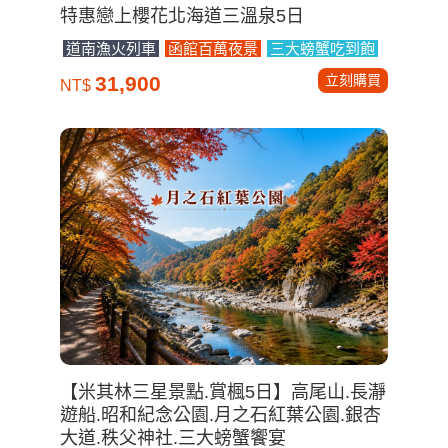
特惠戀上櫻花北海道三溫泉5日
道南漁火列車
函館百萬夜景
三大螃蟹吃到飽
立刻購買
31,900
NT$
【米其林三星景點.賞楓5日】高尾山.長瀞
遊船.昭和紀念公園.月之石紅葉公園.銀杏
大道.秩父神社.三大螃蟹饗宴