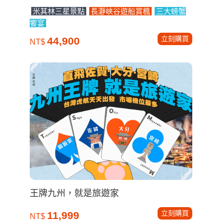
米其林三星景點
長瀞峽谷遊船賞楓
三大螃蟹
饗宴
立刻購買
44,900
NT$
王牌九州，就是旅遊家
立刻購買
11,999
NT$