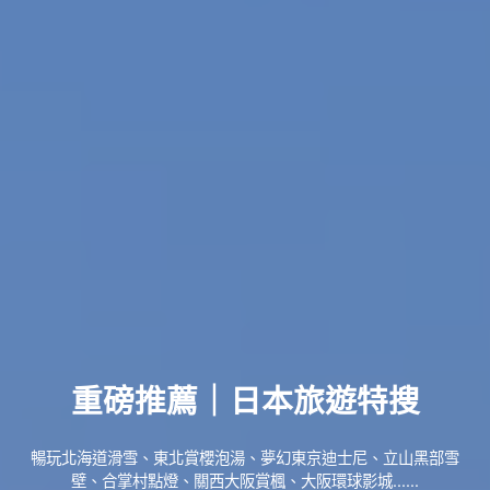
重磅推薦｜日本旅遊特搜
暢玩北海道滑雪、東北賞櫻泡湯、夢幻東京迪士尼、立山黑部雪
壁、合掌村點燈、關西大阪賞楓、大阪環球影城......