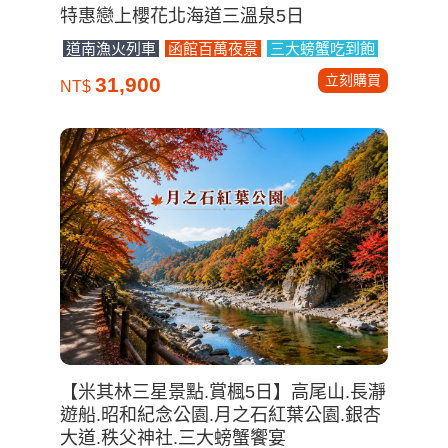
特惠戀上櫻花北海道三溫泉5日
道南漁火列車
函館百萬夜景
三大螃蟹吃到飽
立刻購買
31,900
NT$
【米其林三星景點.賞楓5日】高尾山.長瀞
遊船.昭和紀念公園.月之石紅葉公園.銀杏
大道.秩父神社.三大螃蟹饗宴