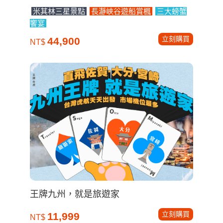
米其林三星景點
長瀞峽谷遊船賞楓
三大螃蟹
饗宴
立刻購買
44,900
NT$
王牌九州，就是旅遊家
立刻購買
11,999
NT$