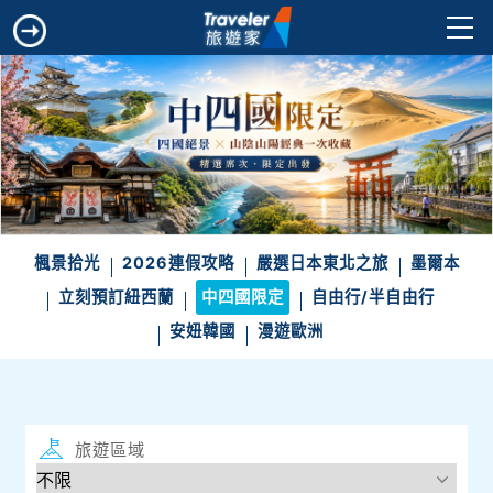
楓景拾光
2026連假攻略
嚴選日本東北之旅
墨爾本
立刻預訂紐西蘭
中四國限定
自由行/半自由行
安妞韓國
漫遊歐洲
旅遊區域