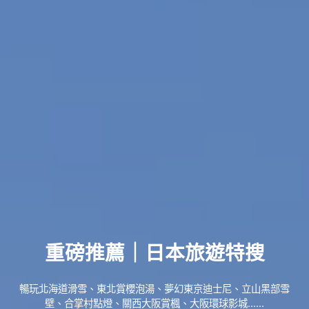
重磅推薦｜日本旅遊特搜
暢玩北海道滑雪、東北賞櫻泡湯、夢幻東京迪士尼、立山黑部雪
壁、合掌村點燈、關西大阪賞楓、大阪環球影城......