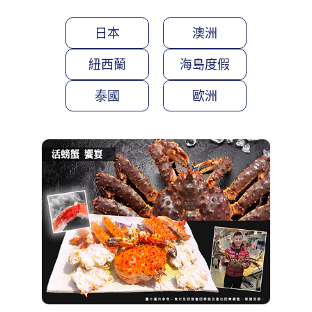
日本
澳洲
紐西蘭
海島度假
泰國
歐洲