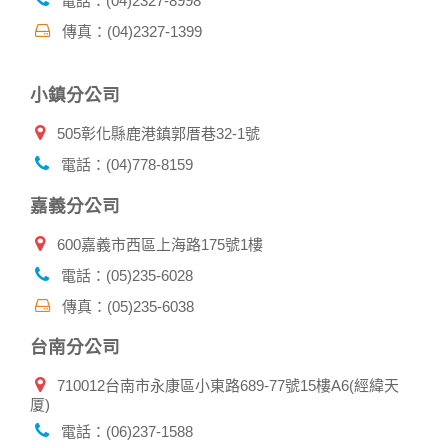
電話：(04)2327-8998
向警政單位提出告訴，我們將全力配合警政單位調查並提供所
傳真：(04)2327-1399
有相關資料，以協助調查及破案！
自我保護措施:
小鎮分公司
請妥善保管您在本公司及相關企業伙伴網站的帳號、密碼或個
人資料，不要將任何資料、密碼提供給任何人。並在您使用完
505彰化縣鹿港鎮郭厝巷32-1號
本公司相關企業伙伴網站所提供的服務後，務必記得登出帳戶
或關閉網頁瀏覽器，以防止他人讀取您的個人資料。
電話：(04)778-8159
倘若您發現有任何非經授權的第三者使用您的帳號進行任何詢
問或訂購時，請立即通知本站。
嘉義分公司
600嘉義市西區上海路175號1樓
電話：(05)235-6028
傳真：(05)235-6038
台南分公司
710012台南市永康區小東路689-77號15樓A6(經緯天
厦)
電話：(06)237-1588