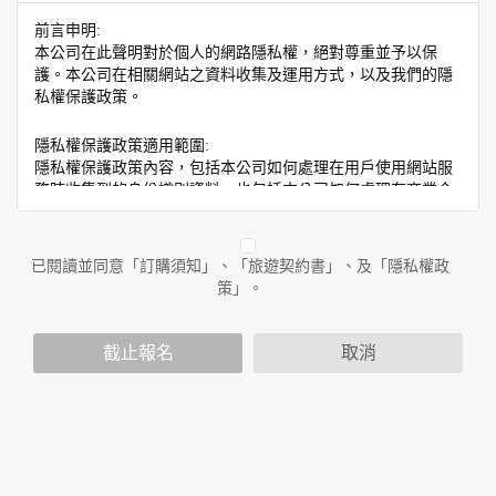
前言申明:
本公司在此聲明對於個人的網路隱私權，絕對尊重並予以保
護。本公司在相關網站之資料收集及運用方式，以及我們的隱
私權保護政策。
隱私權保護政策適用範圍:
隱私權保護政策內容，包括本公司如何處理在用戶使用網站服
務時收集到的身份識別資料，也包括本公司如何處理在商業合
作與本公司合作時分享的任何身份識別資料。隱私權保護政策
不適用於本公司以外的公司或網站群，與非本站所僱用或管理
人員。例如您透過本公司旗下網站上的廣告廠商連結，這些置
已閱讀並同意「訂購須知」、「旅遊契約書」、及「隱私權政
放連結的廠商也可能蒐集您個人的資料。對於您主動提供的個
策」。
人資訊，這些廣告廠商或連結網站有其個別的隱私權保護政
策，其資料處理措施不適用於本公司隱私權保護政策。
您個人在本網站上的聊天室或討論區中任意公開個人資料的行
截止報名
取消
為，在非經加密的保護下，亦不適用於本公司隱私權保護政
策。
資料的蒐集與使用方式:
為了在本網站提供您最佳的互動性服務，可能會請您提供相關
個人的資料，其範圍如下：