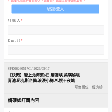
訂購商品請進行會員登入，非會員訂購需先驗證聯絡資料。
驗證/登入
訂 購 人
E m a i l
SPK06260517C / 2026/05/17
【快閃】戀上北海道6日.層雲峽.美瑛秘境
青池.尼克斯企鵝.浪漫小樽.札幌不夜城
可售團位：經濟艙
0
請確認訂購內容