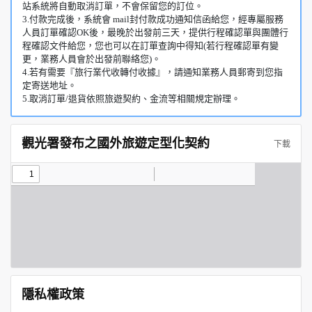
站系統將自動取消訂單，不會保留您的訂位。
3.付款完成後，系統會 mail封付款成功通知信函給您，經專屬服務
人員訂單確認OK後，最晚於出發前三天，提供行程確認單與團體行
程確認文件給您，您也可以在訂單查詢中得知(若行程確認單有變
更，業務人員會於出發前聯絡您)。
4.若有需要『旅行業代收轉付收據』，請通知業務人員郵寄到您指
定寄送地址。
5.取消訂單/退貨依照旅遊契約、金流等相關規定辦理。
觀光署發布之國外旅遊定型化契約
下載
隱私權政策