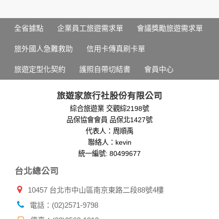
本網站在您使用服務信箱、問卷調查等互動性功能時，會保留
您所提供的姓名、電子郵件地址、聯絡方式及使用時間等。
於一般瀏覽時，伺服器會自行記錄相關行徑，包括您使用連線
全省據點
企業員工旅遊需求單
會議獎勵旅遊需求單
設備的 IP 位址、使用時間、使用的瀏覽器、瀏覽及點選資料記
錄等，做為我們增進網站服務的參考依據，此記錄為內部應
旅外國人急難救助
信用卡傳真刷卡單
用，決不對外公布。
為提供精確的服務，我們會將收集的問卷調查內容進行統計與
旅遊定型化契約
護照自帶切結書
會員中心
分析，分析結果之統計數據或說明文字呈現，除供內部研究
外，我們會視需要公佈統計數據及說明文字，但不涉及特定個
人之資料。
旅遊家旅行社股份有限公司
除非取得您的同意或其他法令之特別規定，本網站絕不會將您
綜合旅遊業 交觀綜2198號
的個人資料揭露予第三人或使用於蒐集目的以外之其他用途。
品保協會會員 品保北1427號
在您於本網站註冊帳號、使用本網站相關產品、服務、活動或
贈獎時，本網站會收集您的個人識別資料，本網站也可以從商
代表人：周順禹
業夥伴處取得個人資料。
聯絡人：kevin
當客戶在本網站註冊時，我們會取得您的姓名、電話、住址、
統一編號: 80499677
身份證字號、電子郵件、出生日期、性別、行業等相關資料，
台北總公司
當您註冊成功，並登入使用我們的服務後，我們即取得您的資
料。註冊時，本網站取得您的姓名、電話、住址、身份證字
10457 台北市中山區南京東路二段88號4樓
號、電子郵件、出生日期、性別、行業等相關資料，當您註冊
成功，並登入使用我們的服務後，本網站即取得您的資料。
電話：(02)2571-9798
其他除了上述，會保留您在上網瀏覽或查詢時，伺服器自行產
生的相關記錄，包括您使用連線設備的 IP 位址、使用時間、使