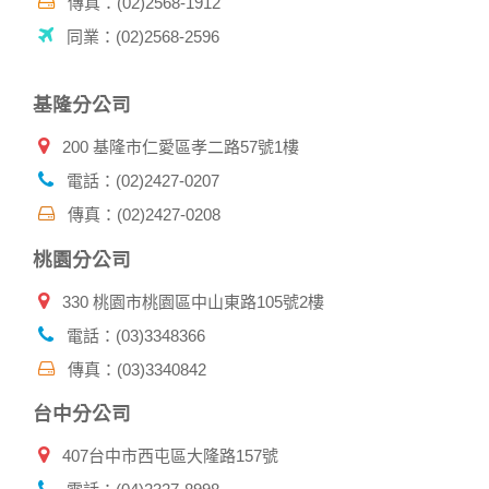
傳真：(02)2568-1912
用的瀏覽器、瀏覽及點選資料紀錄等。本網站會對個別連線者
同業：(02)2568-2596
的瀏覽器予以標示，歸納使用者瀏覽器在本網站內部所瀏覽的
網頁，除非您願意告知您的個人資料，否則本網站不會也無法
將此項記錄和您對應。請您注意，在本網站網刊登廣告之廠
基隆分公司
商，或與連結本網站，也可能蒐集您個人的資料。對於您主動
提供的個人資訊，這些廣告廠商、或連結網站有其個別的私權
200 基隆市仁愛區孝二路57號1樓
保護政策，其資料處理措施不適用本網站隱私權保護政策，本
公司不負任何連帶責任。
電話：(02)2427-0207
本網站將在事前或註冊登錄取得您的同意後，傳送商業性資料
傳真：(02)2427-0208
或電子郵件給您。本公司除了在該資料或電子郵件上註明是由
本公司發送，也會在該資料或電子郵件上提供您能隨時停止接
桃園分公司
收這些資料或電子郵件的方法及說明。
330 桃園市桃園區中山東路105號2樓
資料使用:
本公司不會向任何人出售或出借您的個人識別資料。
電話：(03)3348366
在以下情況下， 本公司會向其他人士或公司提供您的個人識別
傳真：(03)3340842
資料：
1.遵守法令或政府機關的要求；或我們發覺您在網站上的行為
台中分公司
違反本公司旗下網站的會員條款或產品、服務的特定使用指
南。
407台中市西屯區大隆路157號
2.為了保護使用者個人隱私，我們無法為您查詢其他使用者的
帳號資料。若您有相關法律上問題需查閱他人資料時，請務必